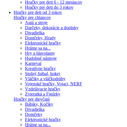
Hračky pre deti 6 - 12 mesiacov
Hračky pre deti do 3 rokov
Hračky pre deti od 3 rokov
Hračky pre chlapcov
Autá a stroje
Darčeky, dekorácie a doplnky
Divadielka
Domčeky, Hrady
Elektronické hračky
Hráme sa na...
Hry a hlavolamy
Hudobné nástroje
Karneval
Kreatívne hračky
Stolný futbal, hokej
Vláčiky a vláčkodráhy
Vojenské hračky, Vojaci, NERF
Vzdelávacie hračky
Zvieratká a Figúrky
Hračky pre dievčatá
Bábiky, Kočíky
Divadielka
Domčeky
Elektronické hračky
Hráme sa na...