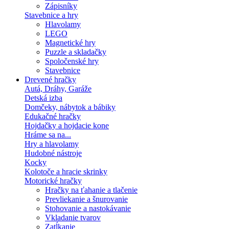
Zápisníky
Stavebnice a hry
Hlavolamy
LEGO
Magnetické hry
Puzzle a skladačky
Spoločenské hry
Stavebnice
Drevené hračky
Autá, Dráhy, Garáže
Detská izba
Domčeky, nábytok a bábiky
Edukačné hračky
Hojdačky a hojdacie kone
Hráme sa na...
Hry a hlavolamy
Hudobné nástroje
Kocky
Kolotoče a hracie skrinky
Motorické hračky
Hračky na ťahanie a tlačenie
Prevliekanie a šnurovanie
Stohovanie a nastokávanie
Vkladanie tvarov
Zatĺkanie