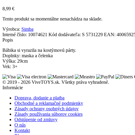
8,99
€
Tento produkt sa momentálne nenachádza na sklade.
Výrobca:
Simba
Interné číslo:
10074621
Kód dodávateľa:
S 5731229
EAN:
4006592
Popis
Bábika si vyrazila na kostýmovú párty.
Doplnky: maska a čelenka
Výška: 29cm
Vek: 3+
© 2019 - 2026 ViveTOYS.sk. Všetky práva vyhradené.
Informácie
Doprava, dodanie a platba
Obchodné a reklamačné podmienky
Zásady ochrany osobných údajov
Zásady používania súborov cookies
Odstúpenie od zmluvy
O nás
Kontakt