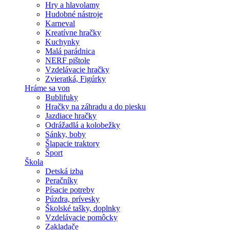
Hry a hlavolamy
Hudobné nástroje
Karneval
Kreatívne hračky
Kuchynky
Malá parádnica
NERF pištole
Vzdelávacie hračky
Zvieratká, Figúrky
Hráme sa von
Bublifuky
Hračky na záhradu a do piesku
Jazdiace hračky
Odrážadlá a kolobežky
Sánky, boby
Šlapacie traktory
Šport
Škola
Detská izba
Peračníky
Písacie potreby
Púzdra, prívesky
Školské tašky, doplnky
Vzdelávacie pomôcky
Zakladače