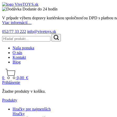
Dodanie do 24 hodín
V prípade výberu dopravy kuriérskou spoločnosťou DPD s platbou n
Viac informácií…
052/77 33 222
info@vivetoys.sk
Naša ponuka
O nás
Kontakt
Blog
0
0,00
€
Prihlásenie
Žiadne produkty v košíku.
Produkty
Hračky pre najmenších
Hračky