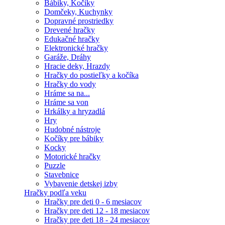
Bábiky, Kočíky
Domčeky, Kuchynky
Dopravné prostriedky
Drevené hračky
Edukačné hračky
Elektronické hračky
Garáže, Dráhy
Hracie deky, Hrazdy
Hračky do postieľky a kočíka
Hračky do vody
Hráme sa na...
Hráme sa von
Hrkálky a hryzadlá
Hry
Hudobné nástroje
Kočíky pre bábiky
Kocky
Motorické hračky
Puzzle
Stavebnice
Vybavenie detskej izby
Hračky podľa veku
Hračky pre deti 0 - 6 mesiacov
Hračky pre deti 12 - 18 mesiacov
Hračky pre deti 18 - 24 mesiacov