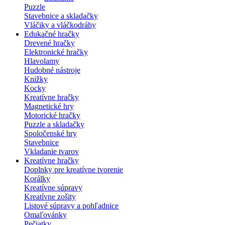
Puzzle
Stavebnice a skladačky
Vláčiky a vláčkodráhy
Edukačné hračky
Drevené hračky
Elektronické hračky
Hlavolamy
Hudobné nástroje
Knižky
Kocky
Kreatívne hračky
Magnetické hry
Motorické hračky
Puzzle a skladačky
Spoločenské hry
Stavebnice
Vkladanie tvarov
Kreatívne hračky
Doplnky pre kreatívne tvorenie
Korálky
Kreatívne súpravy
Kreatívne zošity
Listové súpravy a pohľadnice
Omaľovánky
Pečiatky