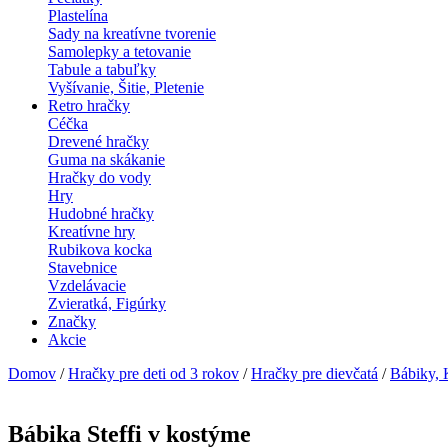
Plastelína
Sady na kreatívne tvorenie
Samolepky a tetovanie
Tabule a tabuľky
Vyšívanie, Šitie, Pletenie
Retro hračky
Céčka
Drevené hračky
Guma na skákanie
Hračky do vody
Hry
Hudobné hračky
Kreatívne hry
Rubikova kocka
Stavebnice
Vzdelávacie
Zvieratká, Figúrky
Značky
Akcie
Domov
/
Hračky pre deti od 3 rokov
/
Hračky pre dievčatá
/
Bábiky, 
Bábika Steffi v kostýme