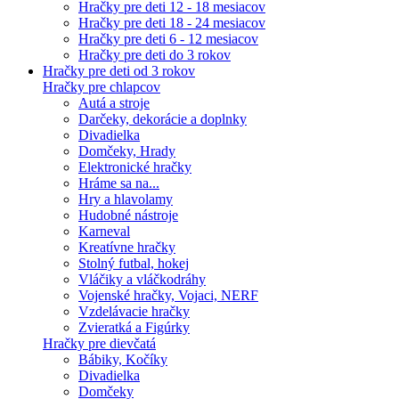
Hračky pre deti 12 - 18 mesiacov
Hračky pre deti 18 - 24 mesiacov
Hračky pre deti 6 - 12 mesiacov
Hračky pre deti do 3 rokov
Hračky pre deti od 3 rokov
Hračky pre chlapcov
Autá a stroje
Darčeky, dekorácie a doplnky
Divadielka
Domčeky, Hrady
Elektronické hračky
Hráme sa na...
Hry a hlavolamy
Hudobné nástroje
Karneval
Kreatívne hračky
Stolný futbal, hokej
Vláčiky a vláčkodráhy
Vojenské hračky, Vojaci, NERF
Vzdelávacie hračky
Zvieratká a Figúrky
Hračky pre dievčatá
Bábiky, Kočíky
Divadielka
Domčeky