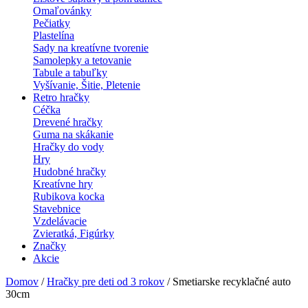
Omaľovánky
Pečiatky
Plastelína
Sady na kreatívne tvorenie
Samolepky a tetovanie
Tabule a tabuľky
Vyšívanie, Šitie, Pletenie
Retro hračky
Céčka
Drevené hračky
Guma na skákanie
Hračky do vody
Hry
Hudobné hračky
Kreatívne hry
Rubikova kocka
Stavebnice
Vzdelávacie
Zvieratká, Figúrky
Značky
Akcie
Domov
/
Hračky pre deti od 3 rokov
/ Smetiarske recyklačné auto
30cm