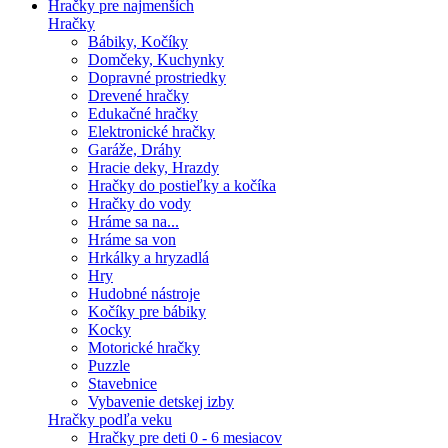
Hračky pre najmenších
Hračky
Bábiky, Kočíky
Domčeky, Kuchynky
Dopravné prostriedky
Drevené hračky
Edukačné hračky
Elektronické hračky
Garáže, Dráhy
Hracie deky, Hrazdy
Hračky do postieľky a kočíka
Hračky do vody
Hráme sa na...
Hráme sa von
Hrkálky a hryzadlá
Hry
Hudobné nástroje
Kočíky pre bábiky
Kocky
Motorické hračky
Puzzle
Stavebnice
Vybavenie detskej izby
Hračky podľa veku
Hračky pre deti 0 - 6 mesiacov