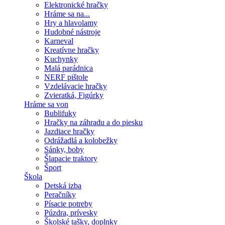
Elektronické hračky
Hráme sa na...
Hry a hlavolamy
Hudobné nástroje
Karneval
Kreatívne hračky
Kuchynky
Malá parádnica
NERF pištole
Vzdelávacie hračky
Zvieratká, Figúrky
Hráme sa von
Bublifuky
Hračky na záhradu a do piesku
Jazdiace hračky
Odrážadlá a kolobežky
Sánky, boby
Šlapacie traktory
Šport
Škola
Detská izba
Peračníky
Písacie potreby
Púzdra, prívesky
Školské tašky, doplnky