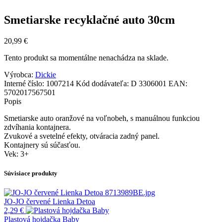
Smetiarske recyklačné auto 30cm
20,99
€
Tento produkt sa momentálne nenachádza na sklade.
Výrobca:
Dickie
Interné číslo:
1007214
Kód dodávateľa:
D 3306001
EAN:
5702017567501
Popis
Smetiarske auto oranžové na voľnobeh, s manuálnou funkciou
zdvíhania kontajnera.
Zvukové a svetelné efekty, otváracia zadný panel.
Kontajnery sú súčasťou.
Vek: 3+
Súvisiace produkty
JO-JO červené Lienka Detoa
2,29
€
Plastová hojdačka Baby