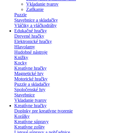
Vkladanie tvarov
Zatĺkanie
Puzzle
Stavebnice a skladačky
Vláčiky a vláčkodráhy
Edukačné hračky
Drevené hračky
Elektronické hračky
Hlavolamy
Hudobné nástroje
Knižky
Kocky
Kreatívne hračky
Magnetické hry
Motorické hračky
Puzzle a skladačky
Spoločenské hry
Stavebnice
Vkladanie tvarov
Kreatívne hračky
Doplnky pre kreatívne tvorenie
Korálky
Kreatívne súpravy
Kreatívne zošity
Listové súpravy a pohľadnice