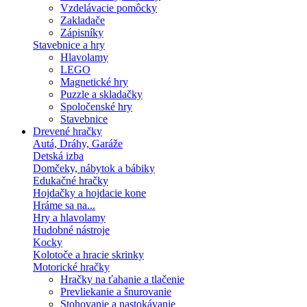
Vzdelávacie pomôcky
Zakladače
Zápisníky
Stavebnice a hry
Hlavolamy
LEGO
Magnetické hry
Puzzle a skladačky
Spoločenské hry
Stavebnice
Drevené hračky
Autá, Dráhy, Garáže
Detská izba
Domčeky, nábytok a bábiky
Edukačné hračky
Hojdačky a hojdacie kone
Hráme sa na...
Hry a hlavolamy
Hudobné nástroje
Kocky
Kolotoče a hracie skrinky
Motorické hračky
Hračky na ťahanie a tlačenie
Prevliekanie a šnurovanie
Stohovanie a nastokávanie