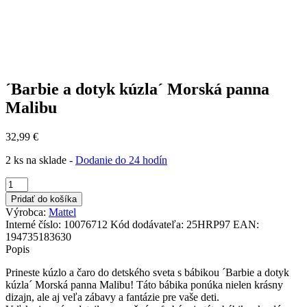
´Barbie a dotyk kúzla´ Morská panna
Malibu
32,99
€
2 ks na sklade -
Dodanie do 24 hodín
množstvo
´Barbie
Pridať do košíka
a
Výrobca:
Mattel
dotyk
Interné číslo:
10076712
Kód dodávateľa:
25HRP97
EAN:
kúzla
194735183630
´
Popis
Morská
panna
Prineste kúzlo a čaro do detského sveta s bábikou ´Barbie a dotyk
Malibu
kúzla´ Morská panna Malibu! Táto bábika ponúka nielen krásny
dizajn, ale aj veľa zábavy a fantázie pre vaše deti.