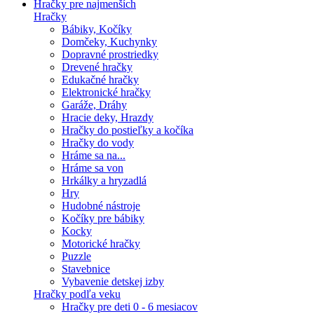
Hračky pre najmenších
Hračky
Bábiky, Kočíky
Domčeky, Kuchynky
Dopravné prostriedky
Drevené hračky
Edukačné hračky
Elektronické hračky
Garáže, Dráhy
Hracie deky, Hrazdy
Hračky do postieľky a kočíka
Hračky do vody
Hráme sa na...
Hráme sa von
Hrkálky a hryzadlá
Hry
Hudobné nástroje
Kočíky pre bábiky
Kocky
Motorické hračky
Puzzle
Stavebnice
Vybavenie detskej izby
Hračky podľa veku
Hračky pre deti 0 - 6 mesiacov