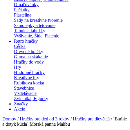
Omaľovánky
Pečiatky
Plastelína
Sady na kreatívne tvorenie
Samolepky a tetovanie
Tabule a tabuľky
Vyšívanie, Šitie, Pletenie
Retro hračky
Céčka
Drevené hračky
Guma na skákanie
Hračky do vody
Hry
Hudobné hračky
Kreatívne hry
Rubikova kocka
Stavebnice
Vzdelávacie
Zvieratká, Figúrky
Značky
Akcie
Domov
/
Hračky pre deti od 3 rokov
/
Hračky pre dievčatá
/ ´Barbie
a dotyk kúzla´ Morská panna Malibu