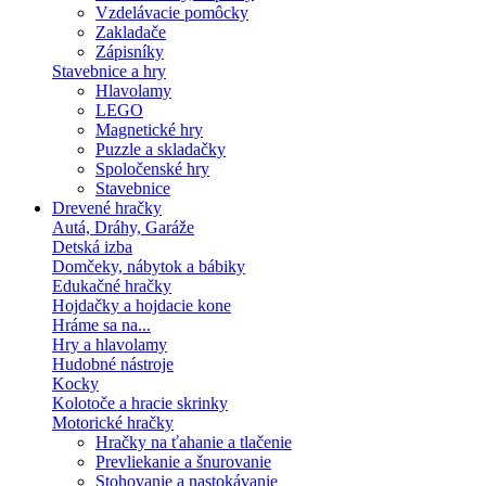
Vzdelávacie pomôcky
Zakladače
Zápisníky
Stavebnice a hry
Hlavolamy
LEGO
Magnetické hry
Puzzle a skladačky
Spoločenské hry
Stavebnice
Drevené hračky
Autá, Dráhy, Garáže
Detská izba
Domčeky, nábytok a bábiky
Edukačné hračky
Hojdačky a hojdacie kone
Hráme sa na...
Hry a hlavolamy
Hudobné nástroje
Kocky
Kolotoče a hracie skrinky
Motorické hračky
Hračky na ťahanie a tlačenie
Prevliekanie a šnurovanie
Stohovanie a nastokávanie