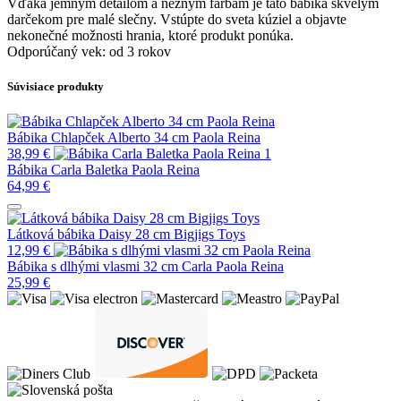
Vďaka jemným detailom a nežným farbám je táto bábika skvelým
darčekom pre malé slečny. Vstúpte do sveta kúziel a objavte
nekonečné možnosti hrania, ktoré produkt ponúka.
Odporúčaný vek: od 3 rokov
Súvisiace produkty
Bábika Chlapček Alberto 34 cm Paola Reina
38,99
€
Bábika Carla Baletka Paola Reina
64,99
€
Látková bábika Daisy 28 cm Bigjigs Toys
12,99
€
Bábika s dlhými vlasmi 32 cm Carla Paola Reina
25,99
€