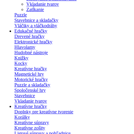
Vkladanie tvarov
Zatĺkanie
Puzzle
Stavebnice a skladačky
Vláčiky a vláčkodráhy
Edukačné hračky
Drevené hračky
Elektronické hračky
Hlavolamy
Hudobné nástroje
Knižky
Kocky
Kreatívne hračky
Magnetické hry
Motorické hračky
Puzzle a skladačky
Spoločenské hry
Stavebnice
Vkladanie tvarov
Kreatívne hračky
Doplnky pre kreatívne tvorenie
Korálky
Kreatívne súpravy
Kreatívne zošity
Listové súpravy a pohľadnice