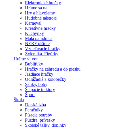
Elektronické hračky
Hráme sa na...
Hry a hlavolamy
Hudobné nástroje
Karneval
Kreatívne hračky
Kuchynky
Malá parádnica
NERF pištole
Vzdelávacie hračky
Zvieratká, Figúrky
Hráme sa von
Bublifuky
Hračky na záhradu a do piesku
Jazdiace hračky
Odrážadlá a kolobežky
Sánky, boby
Šlapacie traktory
Šport
Škola
Detská izba
Peračníky
Písacie potreby
Púzdra, prívesky
Školské tašky, doplnky