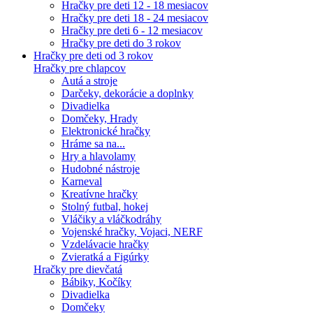
Hračky pre deti 12 - 18 mesiacov
Hračky pre deti 18 - 24 mesiacov
Hračky pre deti 6 - 12 mesiacov
Hračky pre deti do 3 rokov
Hračky pre deti od 3 rokov
Hračky pre chlapcov
Autá a stroje
Darčeky, dekorácie a doplnky
Divadielka
Domčeky, Hrady
Elektronické hračky
Hráme sa na...
Hry a hlavolamy
Hudobné nástroje
Karneval
Kreatívne hračky
Stolný futbal, hokej
Vláčiky a vláčkodráhy
Vojenské hračky, Vojaci, NERF
Vzdelávacie hračky
Zvieratká a Figúrky
Hračky pre dievčatá
Bábiky, Kočíky
Divadielka
Domčeky