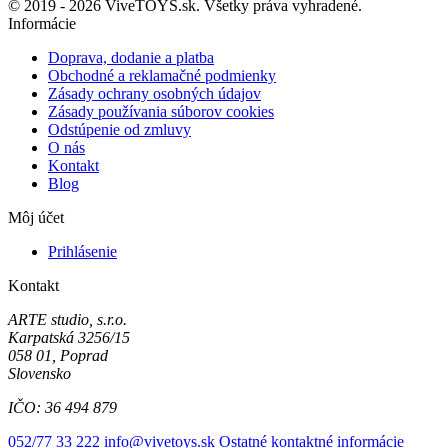
© 2019 - 2026 ViveTOYS.sk. Všetky práva vyhradené.
Informácie
Doprava, dodanie a platba
Obchodné a reklamačné podmienky
Zásady ochrany osobných údajov
Zásady používania súborov cookies
Odstúpenie od zmluvy
O nás
Kontakt
Blog
Môj účet
Prihlásenie
Kontakt
ARTE studio, s.r.o.
Karpatská 3256/15
058 01, Poprad
Slovensko
IČO: 36 494 879
052/77 33 222
info@vivetoys.sk
Ostatné kontaktné informácie