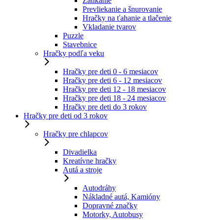
Zatĺkanie
Prevliekanie a šnurovanie
Hračky na ťahanie a tlačenie
Vkladanie tvarov
Puzzle
Stavebnice
Hračky podľa veku
Hračky pre deti 0 - 6 mesiacov
Hračky pre deti 6 - 12 mesiacov
Hračky pre deti 12 - 18 mesiacov
Hračky pre deti 18 - 24 mesiacov
Hračky pre deti do 3 rokov
Hračky pre deti od 3 rokov
Hračky pre chlapcov
Divadielka
Kreatívne hračky
Autá a stroje
Autodráhy
Nákladné autá, Kamióny
Dopravné značky
Motorky, Autobusy