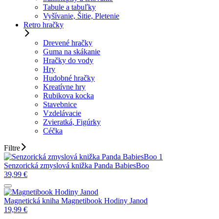
Tabule a tabuľky
Vyšívanie, Šitie, Pletenie
Retro hračky
Drevené hračky
Guma na skákanie
Hračky do vody
Hry
Hudobné hračky
Kreatívne hry
Rubikova kocka
Stavebnice
Vzdelávacie
Zvieratká, Figúrky
Céčka
Filtre
Senzorická zmyslová knižka Panda BabiesBoo
39,99
€
Magnetická kniha Magnetibook Hodiny Janod
19,99
€