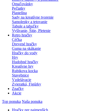
Omaľovánky
Pečiatky
Plastelína
Sady na kreatívne tvorenie
Samolepky a tetovanie
Tabule a tabuľky
Vyšívanie, Šitie, Pletenie
Retro hračky
Céčka
Drevené hračky
Guma na skákanie
Hračky do vody
Hry
Hudobné hračky
Kreatívne hry
Rubikova kocka
Stavebnice
Vzdelávacie
Zvieratká, Figúrky
Značky
Akcie
Top ponuka
Naša ponuka
Hračky pre najmenších