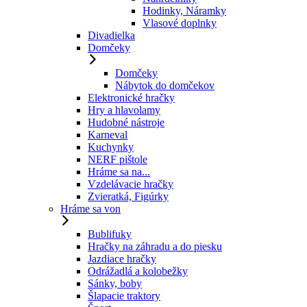
Hodinky, Náramky
Vlasové doplnky
Divadielka
Domčeky
Domčeky
Nábytok do domčekov
Elektronické hračky
Hry a hlavolamy
Hudobné nástroje
Karneval
Kuchynky
NERF pištole
Hráme sa na...
Vzdelávacie hračky
Zvieratká, Figúrky
Hráme sa von
Bublifuky
Hračky na záhradu a do piesku
Jazdiace hračky
Odrážadlá a kolobežky
Sánky, boby
Šlapacie traktory