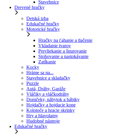
Stavebnice
Drevené hračky
Detská izba
Edukačné hračky
Motorické hračky
Hračky na ťahanie a tlačenie
Vkladanie tvarov
Prevliekanie a šnurovanie
Stohovanie a nastokávanie
Zatĺkanie
Kocky
Hráme sa na...
Stavebnice a skladačky
Puzzle
Autá, Dráhy, Garáže
Vláčiky a vláčkodráhy
Domčeky, nábytok a bábiky
Hojdačky a hojdacie kone
Kolotoče a hracie skrinky
Hry a hlavolamy
Hudobné nástroje
Edukačné hračky