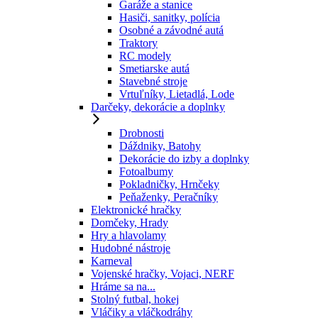
Garáže a stanice
Hasiči, sanitky, polícia
Osobné a závodné autá
Traktory
RC modely
Smetiarske autá
Stavebné stroje
Vrtuľníky, Lietadlá, Lode
Darčeky, dekorácie a doplnky
Drobnosti
Dáždniky, Batohy
Dekorácie do izby a doplnky
Fotoalbumy
Pokladničky, Hrnčeky
Peňaženky, Peračníky
Elektronické hračky
Domčeky, Hrady
Hry a hlavolamy
Hudobné nástroje
Karneval
Vojenské hračky, Vojaci, NERF
Hráme sa na...
Stolný futbal, hokej
Vláčiky a vláčkodráhy