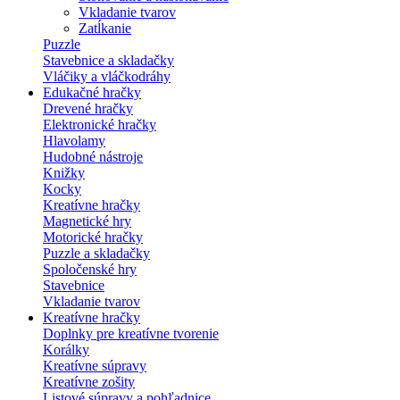
Vkladanie tvarov
Zatĺkanie
Puzzle
Stavebnice a skladačky
Vláčiky a vláčkodráhy
Edukačné hračky
Drevené hračky
Elektronické hračky
Hlavolamy
Hudobné nástroje
Knižky
Kocky
Kreatívne hračky
Magnetické hry
Motorické hračky
Puzzle a skladačky
Spoločenské hry
Stavebnice
Vkladanie tvarov
Kreatívne hračky
Doplnky pre kreatívne tvorenie
Korálky
Kreatívne súpravy
Kreatívne zošity
Listové súpravy a pohľadnice