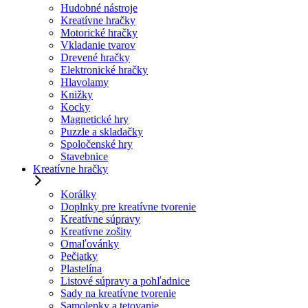
Hudobné nástroje
Kreatívne hračky
Motorické hračky
Vkladanie tvarov
Drevené hračky
Elektronické hračky
Hlavolamy
Knižky
Kocky
Magnetické hry
Puzzle a skladačky
Spoločenské hry
Stavebnice
Kreatívne hračky
Korálky
Doplnky pre kreatívne tvorenie
Kreatívne súpravy
Kreatívne zošity
Omaľovánky
Pečiatky
Plastelína
Listové súpravy a pohľadnice
Sady na kreatívne tvorenie
Samolepky a tetovanie