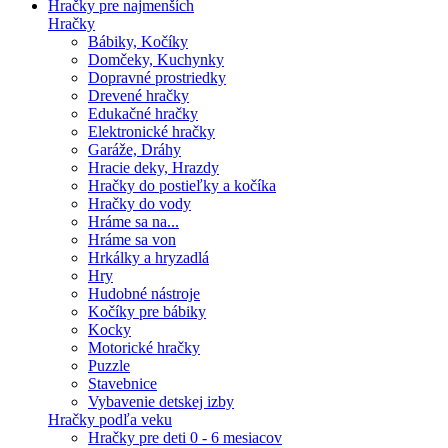
Hračky pre najmenších
Hračky
Bábiky, Kočíky
Domčeky, Kuchynky
Dopravné prostriedky
Drevené hračky
Edukačné hračky
Elektronické hračky
Garáže, Dráhy
Hracie deky, Hrazdy
Hračky do postieľky a kočíka
Hračky do vody
Hráme sa na...
Hráme sa von
Hrkálky a hryzadlá
Hry
Hudobné nástroje
Kočíky pre bábiky
Kocky
Motorické hračky
Puzzle
Stavebnice
Vybavenie detskej izby
Hračky podľa veku
Hračky pre deti 0 - 6 mesiacov