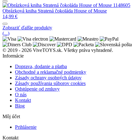
Obrázková kniha Stratená čokoláda House of Mouse
14,99
€
Zobraziť ďalšie produkty
(...)
© 2019 - 2026 ViveTOYS.sk. Všetky práva vyhradené.
Informácie
Doprava, dodanie a platba
Obchodné a reklamačné podmienky
Zásady ochrany osobných údajov
Zásady používania súborov cookies
Odstúpenie od zmluvy
O nás
Kontakt
Blog
Môj účet
Prihlásenie
Kontakt