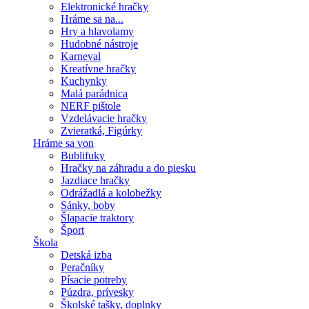
Elektronické hračky
Hráme sa na...
Hry a hlavolamy
Hudobné nástroje
Karneval
Kreatívne hračky
Kuchynky
Malá parádnica
NERF pištole
Vzdelávacie hračky
Zvieratká, Figúrky
Hráme sa von
Bublifuky
Hračky na záhradu a do piesku
Jazdiace hračky
Odrážadlá a kolobežky
Sánky, boby
Šlapacie traktory
Šport
Škola
Detská izba
Peračníky
Písacie potreby
Púzdra, prívesky
Školské tašky, doplnky