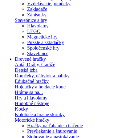
Vzdelávacie pomôcky
Zakladače
Zápisníky
Stavebnice a hry
Hlavolamy
LEGO
Magnetické hry
Puzzle a skladačky
Spoločenské hry
Stavebnice
Drevené hračky
Autá, Dráhy, Garáže
Detská izba
Domčeky, nábytok a bábiky
Edukačné hračky
Hojdačky a hojdacie kone
Hráme sa na...
Hry a hlavolamy
Hudobné nástroje
Kocky
Kolotoče a hracie skrinky
Motorické hračky
Hračky na ťahanie a tlačenie
Prevliekanie a šnurovanie
Stohovanie a nastokávanie