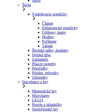
Šport
Škola
Vzdelávacie pomôcky
Čítanie
Elektronické pomôcky
Glóbusy, mapy
Hodiny
Počítanie
Tabule
Školské tašky, doplnky
Detská izba
Zakladače
Písacie potreby
Peračníky
Púzdra, prívesky
Zápisníky
Stavebnice a hry
Magnetické hry
Hlavolamy
LEGO
Puzzle a skladačky
Spoločenské hry