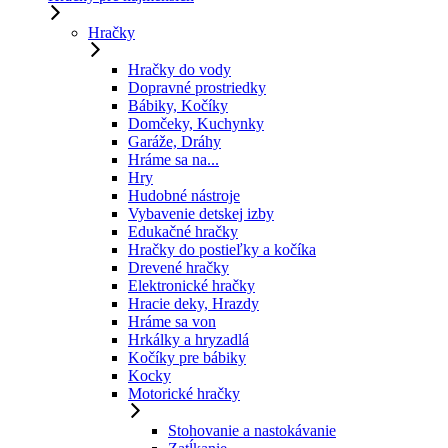
Hračky
Hračky do vody
Dopravné prostriedky
Bábiky, Kočíky
Domčeky, Kuchynky
Garáže, Dráhy
Hráme sa na...
Hry
Hudobné nástroje
Vybavenie detskej izby
Edukačné hračky
Hračky do postieľky a kočíka
Drevené hračky
Elektronické hračky
Hracie deky, Hrazdy
Hráme sa von
Hrkálky a hryzadlá
Kočíky pre bábiky
Kocky
Motorické hračky
Stohovanie a nastokávanie