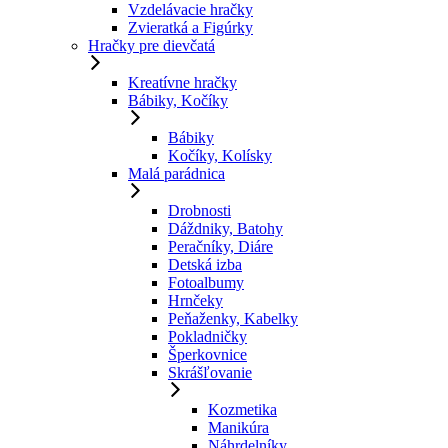
Vzdelávacie hračky
Zvieratká a Figúrky
Hračky pre dievčatá
Kreatívne hračky
Bábiky, Kočíky
Bábiky
Kočíky, Kolísky
Malá parádnica
Drobnosti
Dáždniky, Batohy
Peračníky, Diáre
Detská izba
Fotoalbumy
Hrnčeky
Peňaženky, Kabelky
Pokladničky
Šperkovnice
Skrášľovanie
Kozmetika
Manikúra
Náhrdelníky