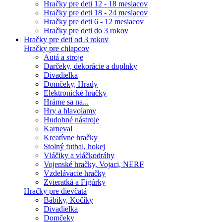
Hračky pre deti 12 - 18 mesiacov
Hračky pre deti 18 - 24 mesiacov
Hračky pre deti 6 - 12 mesiacov
Hračky pre deti do 3 rokov
Hračky pre deti od 3 rokov
Hračky pre chlapcov
Autá a stroje
Darčeky, dekorácie a doplnky
Divadielka
Domčeky, Hrady
Elektronické hračky
Hráme sa na...
Hry a hlavolamy
Hudobné nástroje
Karneval
Kreatívne hračky
Stolný futbal, hokej
Vláčiky a vláčkodráhy
Vojenské hračky, Vojaci, NERF
Vzdelávacie hračky
Zvieratká a Figúrky
Hračky pre dievčatá
Bábiky, Kočíky
Divadielka
Domčeky