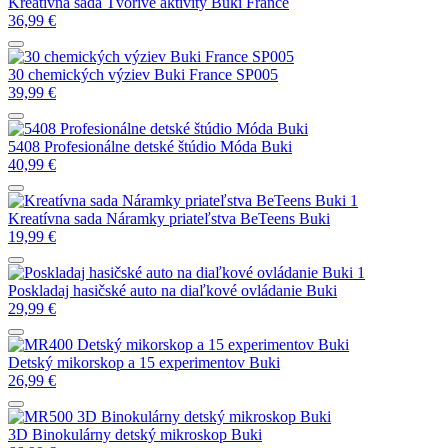
Kreatívna sada Tvorivé aktivity Buki France
36,99
€
30 chemických výziev Buki France SP005
39,99
€
5408 Profesionálne detské štúdio Móda Buki
40,99
€
Kreatívna sada Náramky priateľstva BeTeens Buki
19,99
€
Poskladaj hasičské auto na diaľkové ovládanie Buki
29,99
€
Detský mikorskop a 15 experimentov Buki
26,99
€
3D Binokulárny detský mikroskop Buki