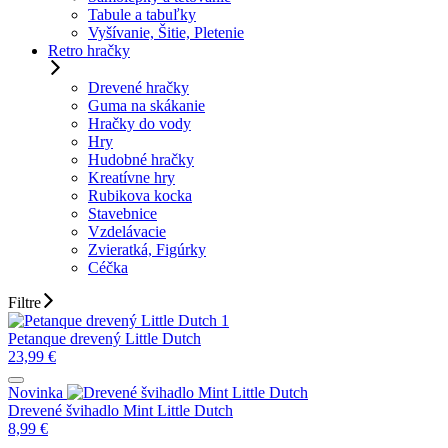
Tabule a tabuľky
Vyšívanie, Šitie, Pletenie
Retro hračky
Drevené hračky
Guma na skákanie
Hračky do vody
Hry
Hudobné hračky
Kreatívne hry
Rubikova kocka
Stavebnice
Vzdelávacie
Zvieratká, Figúrky
Céčka
Filtre
Petanque drevený Little Dutch
23,99
€
Novinka
Drevené švihadlo Mint Little Dutch
8,99
€