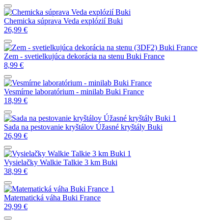
Chemicka súprava Veda explózií Buki
26,99
€
Zem - svetielkujúca dekorácia na stenu Buki France
8,99
€
Vesmírne laboratórium - minilab Buki France
18,99
€
Sada na pestovanie kryštálov Úžasné kryštály Buki
26,99
€
Vysielačky Walkie Talkie 3 km Buki
38,99
€
Matematická váha Buki France
29,99
€