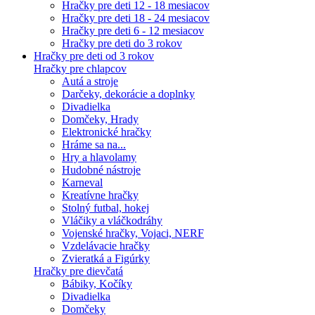
Hračky pre deti 12 - 18 mesiacov
Hračky pre deti 18 - 24 mesiacov
Hračky pre deti 6 - 12 mesiacov
Hračky pre deti do 3 rokov
Hračky pre deti od 3 rokov
Hračky pre chlapcov
Autá a stroje
Darčeky, dekorácie a doplnky
Divadielka
Domčeky, Hrady
Elektronické hračky
Hráme sa na...
Hry a hlavolamy
Hudobné nástroje
Karneval
Kreatívne hračky
Stolný futbal, hokej
Vláčiky a vláčkodráhy
Vojenské hračky, Vojaci, NERF
Vzdelávacie hračky
Zvieratká a Figúrky
Hračky pre dievčatá
Bábiky, Kočíky
Divadielka
Domčeky