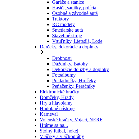
Garáže a stanice
Hasiči, sanitky, polícia
Osobné a závodné autá
Traktory
RC modely
Smetiarske autá
Stavebné stroje
Vrtuľníky, Lietadlá, Lode
Darčeky, dekorácie a doplnky
Drobnosti
Dáždniky, Batohy
Dekorácie do izby a doplnky
Fotoalbumy
Pokladničky, Hrnčeky
Peňaženky, Peračníky
Elektronické hračky
Domčeky, Hrady
Hry a hlavolamy
Hudobné nástroje
Karneval
Vojenské hračky, Vojaci, NERF
Hráme sa na...
Stolný futbal, hokej
Vláčiky a vláčkodráhy