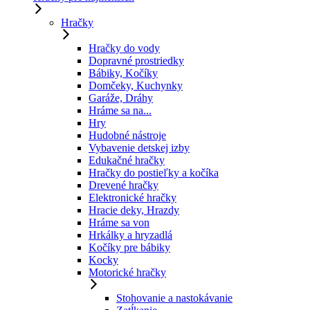
Hračky
Hračky do vody
Dopravné prostriedky
Bábiky, Kočíky
Domčeky, Kuchynky
Garáže, Dráhy
Hráme sa na...
Hry
Hudobné nástroje
Vybavenie detskej izby
Edukačné hračky
Hračky do postieľky a kočíka
Drevené hračky
Elektronické hračky
Hracie deky, Hrazdy
Hráme sa von
Hrkálky a hryzadlá
Kočíky pre bábiky
Kocky
Motorické hračky
Stohovanie a nastokávanie