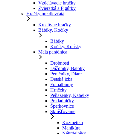
Vzdelávacie hračky
Zvieratká a Figúrky
Hračky pre dievčatá
Kreatívne hračky
Bábiky, Kočíky
Bábiky
Kočíky, Kolísky
Malá parádnica
Drobnosti
Dáždniky, Batohy
Peračníky, Diáre
Detská izba
Fotoalbumy
Hrnčeky
Peňaženky, Kabelky
Pokladničky
Šperkovnice
Skrášľovanie
Kozmetika
Manikúra
Náhrdelníky