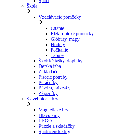
Šport
Škola
Vzdelávacie pomôcky
Čítanie
Elektronické pomôcky
Glóbusy, mapy
Hodiny
Počítanie
Tabule
Školské tašky, doplnky
Detská izba
Zakladače
Písacie potreby
Peračníky
Púzdra, prívesky
Zápisníky
Stavebnice a hry
Magnetické hry
Hlavolamy
LEGO
Puzzle a skladačky
Spoločenské hry