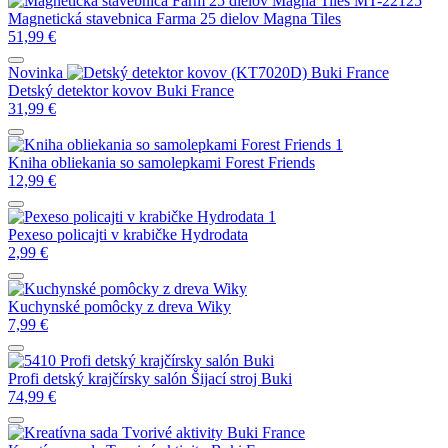
Magnetická stavebnica Farma 25 dielov Magna Tiles
51,99
€
Novinka
Detský detektor kovov Buki France
31,99
€
Kniha obliekania so samolepkami Forest Friends
12,99
€
Pexeso policajti v krabičke Hydrodata
2,99
€
Kuchynské pomôcky z dreva Wiky
7,99
€
Profi detský krajčírsky salón Šijací stroj Buki
74,99
€