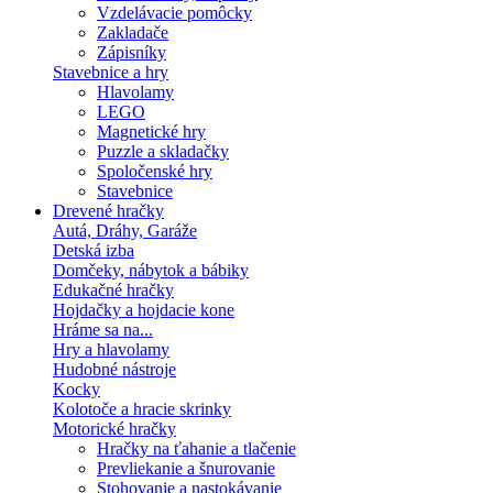
Vzdelávacie pomôcky
Zakladače
Zápisníky
Stavebnice a hry
Hlavolamy
LEGO
Magnetické hry
Puzzle a skladačky
Spoločenské hry
Stavebnice
Drevené hračky
Autá, Dráhy, Garáže
Detská izba
Domčeky, nábytok a bábiky
Edukačné hračky
Hojdačky a hojdacie kone
Hráme sa na...
Hry a hlavolamy
Hudobné nástroje
Kocky
Kolotoče a hracie skrinky
Motorické hračky
Hračky na ťahanie a tlačenie
Prevliekanie a šnurovanie
Stohovanie a nastokávanie