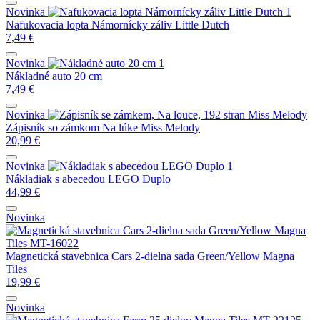
Novinka
Nafukovacia lopta Námornícky záliv Little Dutch
7,49
€
Novinka
Nákladné auto 20 cm
7,49
€
Novinka
Zápisník so zámkom Na lúke Miss Melody
20,99
€
Novinka
Nákladiak s abecedou LEGO Duplo
44,99
€
Novinka
Magnetická stavebnica Cars 2-dielna sada Green/Yellow Magna
Tiles
19,99
€
Novinka