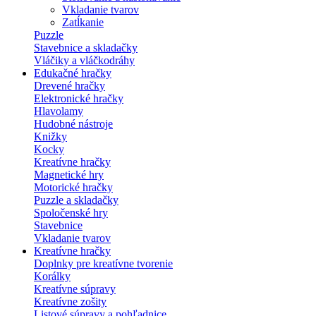
Vkladanie tvarov
Zatĺkanie
Puzzle
Stavebnice a skladačky
Vláčiky a vláčkodráhy
Edukačné hračky
Drevené hračky
Elektronické hračky
Hlavolamy
Hudobné nástroje
Knižky
Kocky
Kreatívne hračky
Magnetické hry
Motorické hračky
Puzzle a skladačky
Spoločenské hry
Stavebnice
Vkladanie tvarov
Kreatívne hračky
Doplnky pre kreatívne tvorenie
Korálky
Kreatívne súpravy
Kreatívne zošity
Listové súpravy a pohľadnice