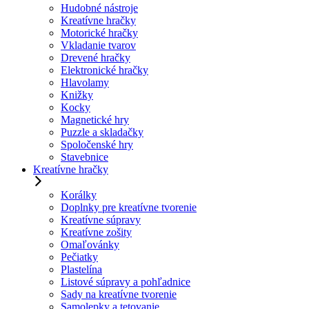
Hudobné nástroje
Kreatívne hračky
Motorické hračky
Vkladanie tvarov
Drevené hračky
Elektronické hračky
Hlavolamy
Knižky
Kocky
Magnetické hry
Puzzle a skladačky
Spoločenské hry
Stavebnice
Kreatívne hračky
Korálky
Doplnky pre kreatívne tvorenie
Kreatívne súpravy
Kreatívne zošity
Omaľovánky
Pečiatky
Plastelína
Listové súpravy a pohľadnice
Sady na kreatívne tvorenie
Samolepky a tetovanie