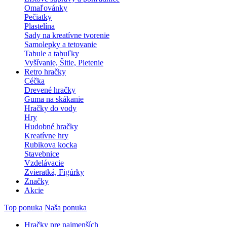
Omaľovánky
Pečiatky
Plastelína
Sady na kreatívne tvorenie
Samolepky a tetovanie
Tabule a tabuľky
Vyšívanie, Šitie, Pletenie
Retro hračky
Céčka
Drevené hračky
Guma na skákanie
Hračky do vody
Hry
Hudobné hračky
Kreatívne hry
Rubikova kocka
Stavebnice
Vzdelávacie
Zvieratká, Figúrky
Značky
Akcie
Top ponuka
Naša ponuka
Hračky pre najmenších