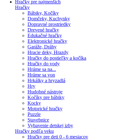
Hračky pre najmenších
Hračky
Bábiky, Kočíky
Domčeky, Kuchynky
Dopravné prostriedky
Drevené hračky
Edukačné hračky
Elektronické hračky
Garáže, Dráhy
Hracie deky, Hrazdy
Hračky do postieľky a kočíka
Hračky do vody
Hráme sa na...
Hráme sa von
Hrkálky a hryzadlá
Hry
Hudobné nástroje
Kočíky pre bábiky
Kocky
Motorické hračky
Puzzle
Stavebnice
Vybavenie detskej izby
Hračky podľa veku
Hračky pre deti 0 - 6 mesiacov