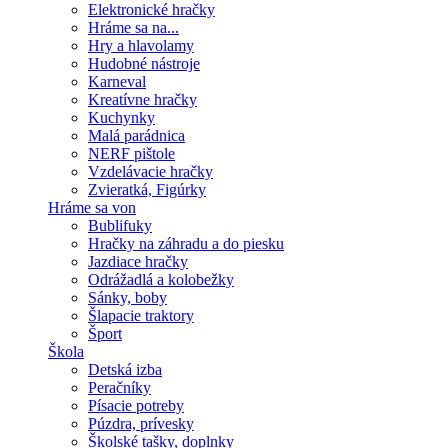
Elektronické hračky
Hráme sa na...
Hry a hlavolamy
Hudobné nástroje
Karneval
Kreatívne hračky
Kuchynky
Malá parádnica
NERF pištole
Vzdelávacie hračky
Zvieratká, Figúrky
Hráme sa von
Bublifuky
Hračky na záhradu a do piesku
Jazdiace hračky
Odrážadlá a kolobežky
Sánky, boby
Šlapacie traktory
Šport
Škola
Detská izba
Peračníky
Písacie potreby
Púzdra, prívesky
Školské tašky, doplnky