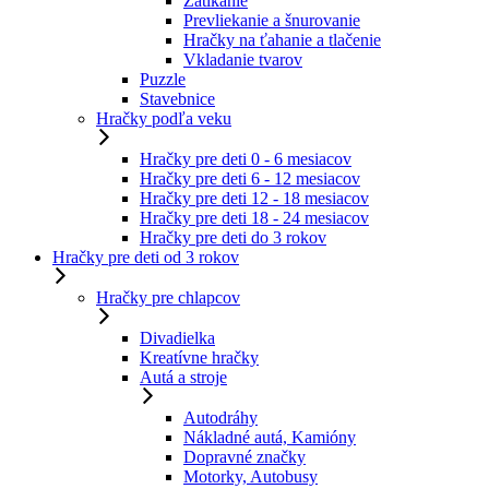
Zatĺkanie
Prevliekanie a šnurovanie
Hračky na ťahanie a tlačenie
Vkladanie tvarov
Puzzle
Stavebnice
Hračky podľa veku
Hračky pre deti 0 - 6 mesiacov
Hračky pre deti 6 - 12 mesiacov
Hračky pre deti 12 - 18 mesiacov
Hračky pre deti 18 - 24 mesiacov
Hračky pre deti do 3 rokov
Hračky pre deti od 3 rokov
Hračky pre chlapcov
Divadielka
Kreatívne hračky
Autá a stroje
Autodráhy
Nákladné autá, Kamióny
Dopravné značky
Motorky, Autobusy