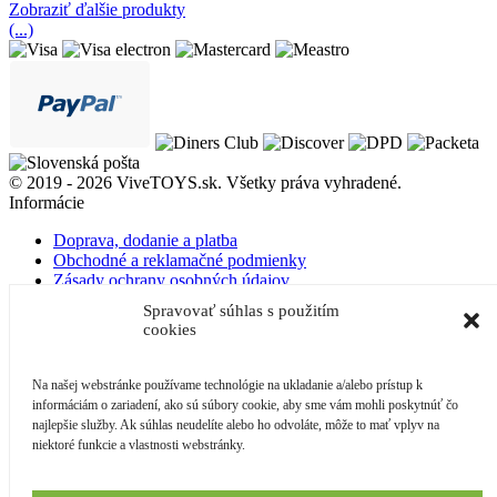
Zobraziť ďalšie produkty
(...)
© 2019 - 2026 ViveTOYS.sk. Všetky práva vyhradené.
Informácie
Doprava, dodanie a platba
Obchodné a reklamačné podmienky
Zásady ochrany osobných údajov
Zásady používania súborov cookies
Spravovať súhlas s použitím
Odstúpenie od zmluvy
cookies
O nás
Kontakt
Blog
Na našej webstránke používame technológie na ukladanie a/alebo prístup k
informáciám o zariadení, ako sú súbory cookie, aby sme vám mohli poskytnúť čo
Môj účet
najlepšie služby. Ak súhlas neudelíte alebo ho odvoláte, môže to mať vplyv na
niektoré funkcie a vlastnosti webstránky.
Prihlásenie
Kontakt