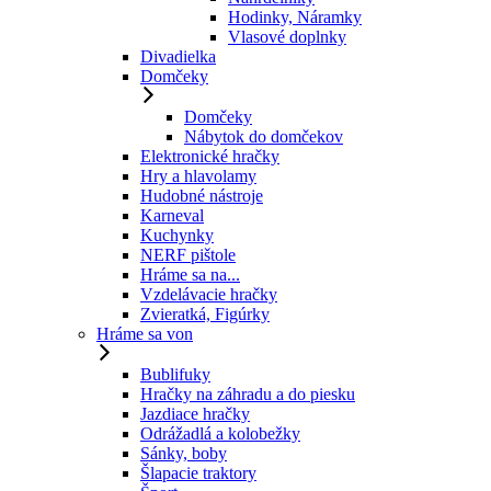
Hodinky, Náramky
Vlasové doplnky
Divadielka
Domčeky
Domčeky
Nábytok do domčekov
Elektronické hračky
Hry a hlavolamy
Hudobné nástroje
Karneval
Kuchynky
NERF pištole
Hráme sa na...
Vzdelávacie hračky
Zvieratká, Figúrky
Hráme sa von
Bublifuky
Hračky na záhradu a do piesku
Jazdiace hračky
Odrážadlá a kolobežky
Sánky, boby
Šlapacie traktory