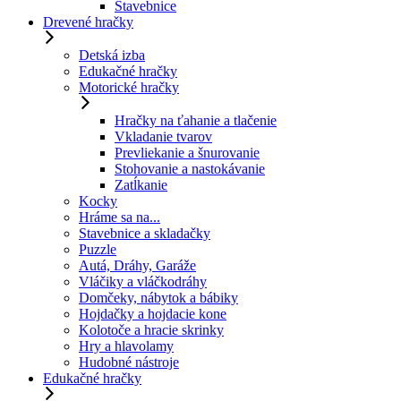
Stavebnice
Drevené hračky
Detská izba
Edukačné hračky
Motorické hračky
Hračky na ťahanie a tlačenie
Vkladanie tvarov
Prevliekanie a šnurovanie
Stohovanie a nastokávanie
Zatĺkanie
Kocky
Hráme sa na...
Stavebnice a skladačky
Puzzle
Autá, Dráhy, Garáže
Vláčiky a vláčkodráhy
Domčeky, nábytok a bábiky
Hojdačky a hojdacie kone
Kolotoče a hracie skrinky
Hry a hlavolamy
Hudobné nástroje
Edukačné hračky