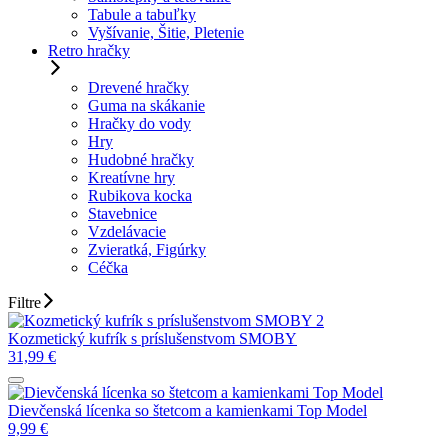
Tabule a tabuľky
Vyšívanie, Šitie, Pletenie
Retro hračky
Drevené hračky
Guma na skákanie
Hračky do vody
Hry
Hudobné hračky
Kreatívne hry
Rubikova kocka
Stavebnice
Vzdelávacie
Zvieratká, Figúrky
Céčka
Filtre
Kozmetický kufrík s príslušenstvom SMOBY
31,99
€
Dievčenská lícenka so štetcom a kamienkami Top Model
9,99
€