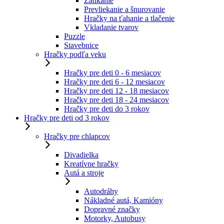
Zatĺkanie
Prevliekanie a šnurovanie
Hračky na ťahanie a tlačenie
Vkladanie tvarov
Puzzle
Stavebnice
Hračky podľa veku
Hračky pre deti 0 - 6 mesiacov
Hračky pre deti 6 - 12 mesiacov
Hračky pre deti 12 - 18 mesiacov
Hračky pre deti 18 - 24 mesiacov
Hračky pre deti do 3 rokov
Hračky pre deti od 3 rokov
Hračky pre chlapcov
Divadielka
Kreatívne hračky
Autá a stroje
Autodráhy
Nákladné autá, Kamióny
Dopravné značky
Motorky, Autobusy