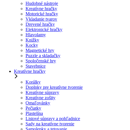
Hudobné nástroje
Kreatívne hračky
Motorické hračky
Vkladanie tvarov
Drevené hračky
Elektronické hračky
Hlavolamy
Knižky
Kocky
Magnetické hry
Puzzle a skladačky
Spoločenské hry
Stavebnice
Kreatívne hračky
Korálky
Doplnky pre kreatívne tvorenie
Kreatívne súpravy
Kreatívne zošity
Omaľovánky
Pečiatky
Plastelína
Listové súpravy a pohľadnice
Sady na kreatívne tvorenie
Samolepky a tetovanie