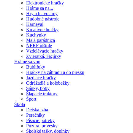
Elektronické hračky
Hráme sa na...
Hry a hlavolamy
Hudobné nástroje
Karneval
Kreatívne hračky
Kuchynky
Malá parádnica
NERF pištole
Vzdelávacie hračky
Zvieratká, Figúrky
Hráme sa von
Bublifuky
Hračky na záhradu a do piesku
Jazdiace hračky
Odrážadlá a kolobežky
Sánky, boby
Šlapacie traktory
Šport
Škola
Detská izba
Peračníky
Písacie potreby
Púzdra, prívesky
Školské tašky, doplnky