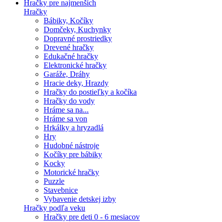
Hračky pre najmenších
Hračky
Bábiky, Kočíky
Domčeky, Kuchynky
Dopravné prostriedky
Drevené hračky
Edukačné hračky
Elektronické hračky
Garáže, Dráhy
Hracie deky, Hrazdy
Hračky do postieľky a kočíka
Hračky do vody
Hráme sa na...
Hráme sa von
Hrkálky a hryzadlá
Hry
Hudobné nástroje
Kočíky pre bábiky
Kocky
Motorické hračky
Puzzle
Stavebnice
Vybavenie detskej izby
Hračky podľa veku
Hračky pre deti 0 - 6 mesiacov