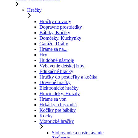
Hračky
Hračky do vody
Dopravné prostriedky
Bábiky, Kočíky
Domčeky, Kuchynky
Garáže, Dráhy
Hráme sa na...
Hry
Hudobné nástroje
Vybavenie detskej izby
Edukačné hračky
Hračky do postieľky a kočíka
Drevené hračky
Elektronické hračky
Hracie deky, Hrazdy
Hráme sa von
Hrkálky a hryzadlá
Kočíky pre bábiky
Kocky
Motorické hračky
Stohovanie a nastokávanie