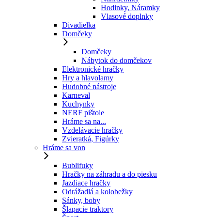
Hodinky, Náramky
Vlasové doplnky
Divadielka
Domčeky
Domčeky
Nábytok do domčekov
Elektronické hračky
Hry a hlavolamy
Hudobné nástroje
Karneval
Kuchynky
NERF pištole
Hráme sa na...
Vzdelávacie hračky
Zvieratká, Figúrky
Hráme sa von
Bublifuky
Hračky na záhradu a do piesku
Jazdiace hračky
Odrážadlá a kolobežky
Sánky, boby
Šlapacie traktory