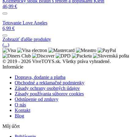
Kozmetický stolík Braun s fénom a doplnkami Klein
46,99
€
Tetovanie Love Angles
6,99
€
Zobraziť ďalšie produkty
(...)
© 2019 - 2026 ViveTOYS.sk. Všetky práva vyhradené.
Informácie
Doprava, dodanie a platba
Obchodné a reklamačné podmienky
Zásady ochrany osobných údajov
Zásady používania súborov cookies
Odstúpenie od zmluvy
O nás
Kontakt
Blog
Môj účet
Prihlásenie