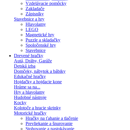
Vzdelávacie pomôcky
Zakladače
Zápisníky
Stavebnice a hry
Hlavolamy
LEGO
Magnetické hry
Puzzle a skladačky
Spoločenské hry
Stavebnice
Drevené hračky
Autá, Dráhy, Garáže
Detská izba
Domčeky, nábytok a bábiky
Edukačné hračky
Hojdačky a hojdacie kone
Hráme sa na...
Hry a hlavolamy
Hudobné nástroje
Kocky
Kolotoče a hracie skrinky
Motorické hračky
Hračky na ťahanie a tlačenie
Prevliekanie a šnurovanie
Stohovanie a nastokávanie