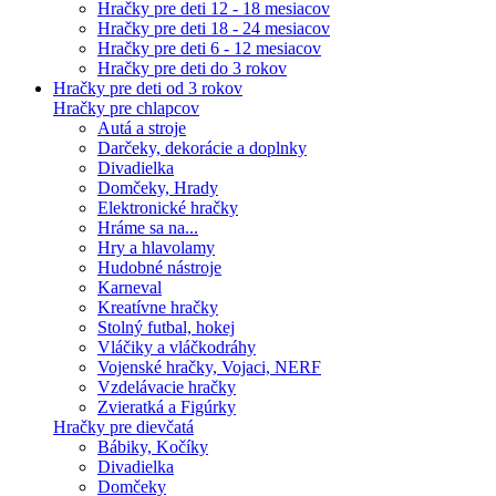
Hračky pre deti 12 - 18 mesiacov
Hračky pre deti 18 - 24 mesiacov
Hračky pre deti 6 - 12 mesiacov
Hračky pre deti do 3 rokov
Hračky pre deti od 3 rokov
Hračky pre chlapcov
Autá a stroje
Darčeky, dekorácie a doplnky
Divadielka
Domčeky, Hrady
Elektronické hračky
Hráme sa na...
Hry a hlavolamy
Hudobné nástroje
Karneval
Kreatívne hračky
Stolný futbal, hokej
Vláčiky a vláčkodráhy
Vojenské hračky, Vojaci, NERF
Vzdelávacie hračky
Zvieratká a Figúrky
Hračky pre dievčatá
Bábiky, Kočíky
Divadielka
Domčeky