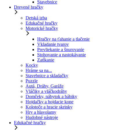
Stavebnice
Drevené hračky
Detská izba
Edukačné hračky
Motorické hračky
Hračky na ťahanie a tlačenie
Vkladanie tvarov
Prevliekanie a šnurovanie
Stohovanie a nastokávanie
Zatĺkanie
Kocky
Hráme sa na...
Stavebnice a skladačky
Puzzle
Autá, Dráhy, Garáže
Vláčiky a vláčkodráhy
Domčeky, nábytok a bábiky
Hojdačky a hojdacie kone
Kolotoče a hracie skrinky
Hry a hlavolamy
Hudobné nástroje
Edukačné hračky