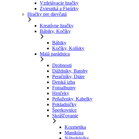
Vzdelávacie hračky
Zvieratká a Figúrky
Hračky pre dievčatá
Kreatívne hračky
Bábiky, Kočíky
Bábiky
Kočíky, Kolísky
Malá parádnica
Drobnosti
Dáždniky, Batohy
Peračníky, Diáre
Detská izba
Fotoalbumy
Hrnčeky
Peňaženky, Kabelky
Pokladničky
Šperkovnice
Skrášľovanie
Kozmetika
Manikúra
Náhrdelníky