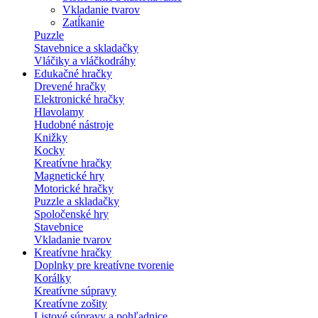
Vkladanie tvarov
Zatĺkanie
Puzzle
Stavebnice a skladačky
Vláčiky a vláčkodráhy
Edukačné hračky
Drevené hračky
Elektronické hračky
Hlavolamy
Hudobné nástroje
Knižky
Kocky
Kreatívne hračky
Magnetické hry
Motorické hračky
Puzzle a skladačky
Spoločenské hry
Stavebnice
Vkladanie tvarov
Kreatívne hračky
Doplnky pre kreatívne tvorenie
Korálky
Kreatívne súpravy
Kreatívne zošity
Listové súpravy a pohľadnice