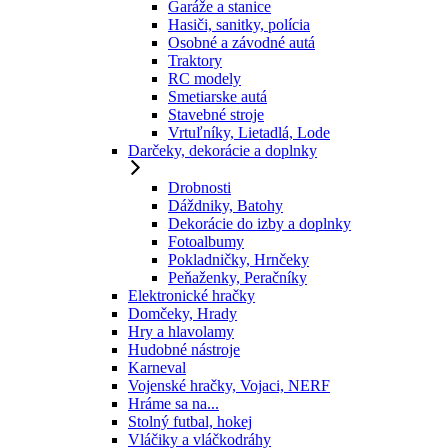
Garáže a stanice
Hasiči, sanitky, polícia
Osobné a závodné autá
Traktory
RC modely
Smetiarske autá
Stavebné stroje
Vrtuľníky, Lietadlá, Lode
Darčeky, dekorácie a doplnky
Drobnosti
Dáždniky, Batohy
Dekorácie do izby a doplnky
Fotoalbumy
Pokladničky, Hrnčeky
Peňaženky, Peračníky
Elektronické hračky
Domčeky, Hrady
Hry a hlavolamy
Hudobné nástroje
Karneval
Vojenské hračky, Vojaci, NERF
Hráme sa na...
Stolný futbal, hokej
Vláčiky a vláčkodráhy