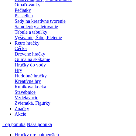
Omaľovánky
Pečiatky
Plastelína
Sady na kreatívne tvorenie
Samolepky a tetovanie
Tabule a tabuľky
Vyšívanie, Šitie, Pletenie
Retro hračky
Céčka
Drevené hračky
Guma na skákanie
Hračky do vody
Hry
Hudobné hračky
Kreatívne hry
Rubikova kocka
Stavebnice
Vzdelávacie
Zvieratká, Figúrky
Značky
Akcie
Top ponuka
Naša ponuka
Hračky pre najmenších