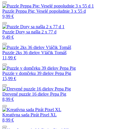
Puzzle Peppa Pig: Veselé popoludnie 3 x 55 d
9,99
€
Puzzle Dory sa našla 2 x 77 d
9,49
€
Puzzle 2ks 36 dielov Vláčik Tomáš
11,99
€
Puzzle v domčeku 39 dielov Pepa Pig
15,99
€
Drevené puzzle 16 dielov Pepa Pig
8,99
€
Kreatívna sada Pirát Pixel XL
8,99
€