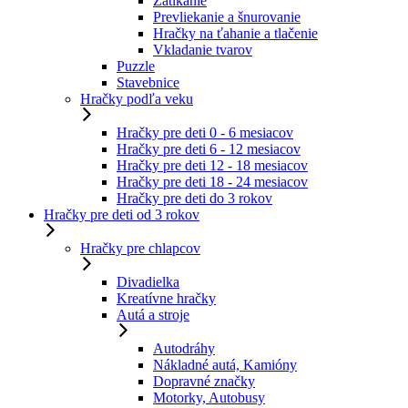
Zatĺkanie
Prevliekanie a šnurovanie
Hračky na ťahanie a tlačenie
Vkladanie tvarov
Puzzle
Stavebnice
Hračky podľa veku
Hračky pre deti 0 - 6 mesiacov
Hračky pre deti 6 - 12 mesiacov
Hračky pre deti 12 - 18 mesiacov
Hračky pre deti 18 - 24 mesiacov
Hračky pre deti do 3 rokov
Hračky pre deti od 3 rokov
Hračky pre chlapcov
Divadielka
Kreatívne hračky
Autá a stroje
Autodráhy
Nákladné autá, Kamióny
Dopravné značky
Motorky, Autobusy