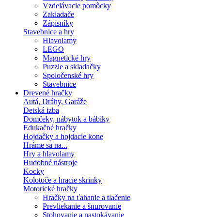
Vzdelávacie pomôcky
Zakladače
Zápisníky
Stavebnice a hry
Hlavolamy
LEGO
Magnetické hry
Puzzle a skladačky
Spoločenské hry
Stavebnice
Drevené hračky
Autá, Dráhy, Garáže
Detská izba
Domčeky, nábytok a bábiky
Edukačné hračky
Hojdačky a hojdacie kone
Hráme sa na...
Hry a hlavolamy
Hudobné nástroje
Kocky
Kolotoče a hracie skrinky
Motorické hračky
Hračky na ťahanie a tlačenie
Prevliekanie a šnurovanie
Stohovanie a nastokávanie