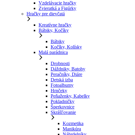
Vzdelávacie hračky
Zvieratká a Figúrky
Hračky pre dievčatá
Kreatívne hračky
Bábiky, Kočíky
Bábiky
Kočíky, Kolísky
Malá parádnica
Drobnosti
Dáždniky, Batohy
Peračníky, Diáre
Detská izba
Fotoalbumy
Hrnčeky
Peňaženky, Kabelky
Pokladničky
Šperkovnice
Skrášľovanie
Kozmetika
Manikúra
Náhrdelníky