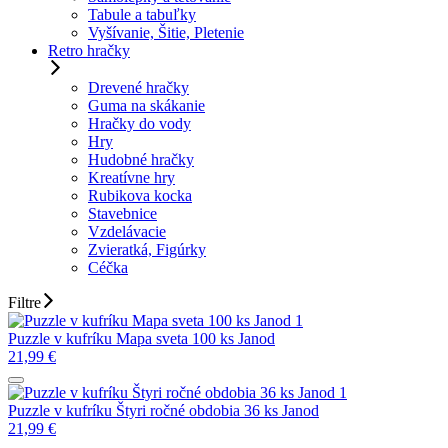
Tabule a tabuľky
Vyšívanie, Šitie, Pletenie
Retro hračky
Drevené hračky
Guma na skákanie
Hračky do vody
Hry
Hudobné hračky
Kreatívne hry
Rubikova kocka
Stavebnice
Vzdelávacie
Zvieratká, Figúrky
Céčka
Filtre
Puzzle v kufríku Mapa sveta 100 ks Janod
21,99
€
Puzzle v kufríku Štyri ročné obdobia 36 ks Janod
21,99
€