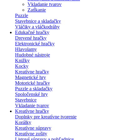
Vkladanie tvarov
Zatĺkanie
Puzzle
Stavebnice a skladačky
Vláčiky a vláčkodráhy
Edukačné hračky
Drevené hračky
Elektronické hračky
Hlavolamy
Hudobné nástroje
Knižky
Kocky
Kreatívne hračky
Magnetické hry
Motorické hračky
Puzzle a skladačky
Spoločenské hry
Stavebnice
Vkladanie tvarov
Kreatívne hračky
Doplnky pre kreatívne tvorenie
Korálky
Kreatívne súpravy
Kreatívne zošity
Listové súpravy a pohľadnice