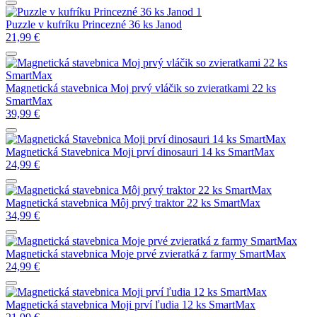
Puzzle v kufríku Princezné 36 ks Janod
21,99
€
Magnetická stavebnica Moj prvý vláčik so zvieratkami 22 ks
SmartMax
39,99
€
Magnetická Stavebnica Moji prví dinosauri 14 ks SmartMax
24,99
€
Magnetická stavebnica Môj prvý traktor 22 ks SmartMax
34,99
€
Magnetická stavebnica Moje prvé zvieratká z farmy SmartMax
24,99
€
Magnetická stavebnica Moji prví ľudia 12 ks SmartMax