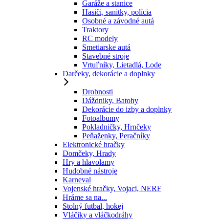
Garáže a stanice
Hasiči, sanitky, polícia
Osobné a závodné autá
Traktory
RC modely
Smetiarske autá
Stavebné stroje
Vrtuľníky, Lietadlá, Lode
Darčeky, dekorácie a doplnky
Drobnosti
Dáždniky, Batohy
Dekorácie do izby a doplnky
Fotoalbumy
Pokladničky, Hrnčeky
Peňaženky, Peračníky
Elektronické hračky
Domčeky, Hrady
Hry a hlavolamy
Hudobné nástroje
Karneval
Vojenské hračky, Vojaci, NERF
Hráme sa na...
Stolný futbal, hokej
Vláčiky a vláčkodráhy