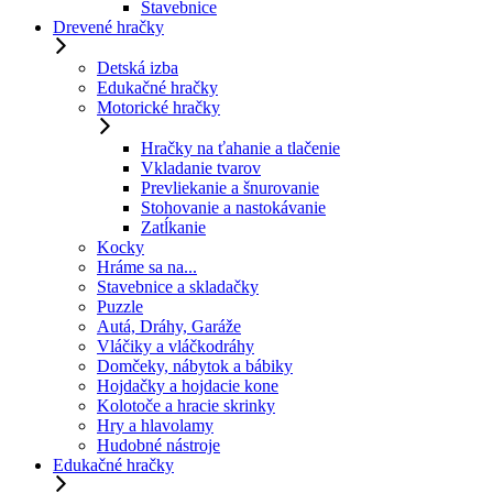
Stavebnice
Drevené hračky
Detská izba
Edukačné hračky
Motorické hračky
Hračky na ťahanie a tlačenie
Vkladanie tvarov
Prevliekanie a šnurovanie
Stohovanie a nastokávanie
Zatĺkanie
Kocky
Hráme sa na...
Stavebnice a skladačky
Puzzle
Autá, Dráhy, Garáže
Vláčiky a vláčkodráhy
Domčeky, nábytok a bábiky
Hojdačky a hojdacie kone
Kolotoče a hracie skrinky
Hry a hlavolamy
Hudobné nástroje
Edukačné hračky