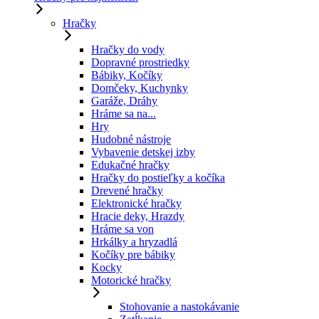
Hračky
Hračky do vody
Dopravné prostriedky
Bábiky, Kočíky
Domčeky, Kuchynky
Garáže, Dráhy
Hráme sa na...
Hry
Hudobné nástroje
Vybavenie detskej izby
Edukačné hračky
Hračky do postieľky a kočíka
Drevené hračky
Elektronické hračky
Hracie deky, Hrazdy
Hráme sa von
Hrkálky a hryzadlá
Kočíky pre bábiky
Kocky
Motorické hračky
Stohovanie a nastokávanie