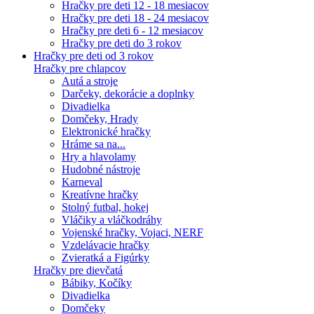
Hračky pre deti 12 - 18 mesiacov
Hračky pre deti 18 - 24 mesiacov
Hračky pre deti 6 - 12 mesiacov
Hračky pre deti do 3 rokov
Hračky pre deti od 3 rokov
Hračky pre chlapcov
Autá a stroje
Darčeky, dekorácie a doplnky
Divadielka
Domčeky, Hrady
Elektronické hračky
Hráme sa na...
Hry a hlavolamy
Hudobné nástroje
Karneval
Kreatívne hračky
Stolný futbal, hokej
Vláčiky a vláčkodráhy
Vojenské hračky, Vojaci, NERF
Vzdelávacie hračky
Zvieratká a Figúrky
Hračky pre dievčatá
Bábiky, Kočíky
Divadielka
Domčeky