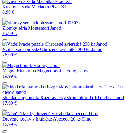
Kreatívna sada Mačiatko Pixel XL
8,99
€
Zlomky séria Montessori Janod
15,99
€
Vzdelávacie puzzle Ohrozené zvieratká 200 ks Janod
26,99
€
Magnetická kniha Magnetibook Hodiny Janod
19,99
€
Skladacia pyramída Rozprávkový strom okrúhla 10 dielov Janod
17,99
€
Drevené kocky v krabičke Abeceda 20 ks Dino
16,99
€