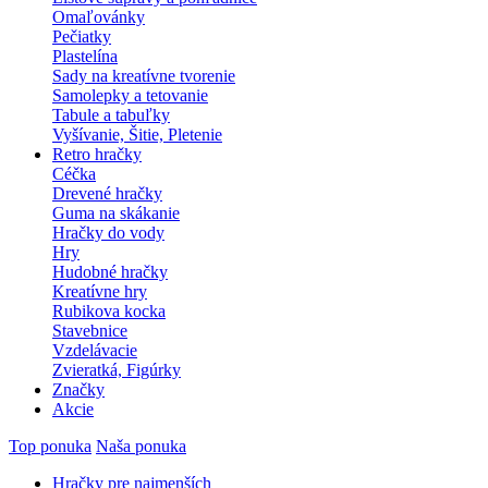
Omaľovánky
Pečiatky
Plastelína
Sady na kreatívne tvorenie
Samolepky a tetovanie
Tabule a tabuľky
Vyšívanie, Šitie, Pletenie
Retro hračky
Céčka
Drevené hračky
Guma na skákanie
Hračky do vody
Hry
Hudobné hračky
Kreatívne hry
Rubikova kocka
Stavebnice
Vzdelávacie
Zvieratká, Figúrky
Značky
Akcie
Top ponuka
Naša ponuka
Hračky pre najmenších