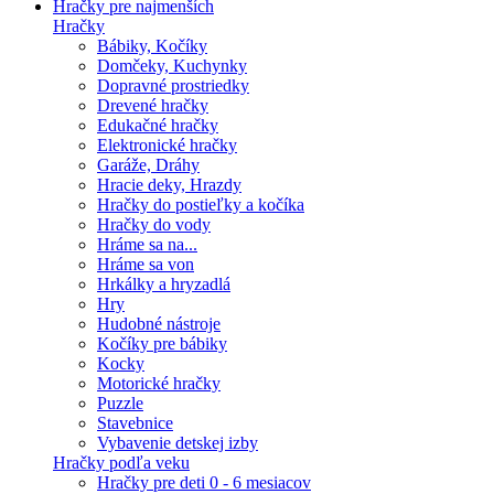
Hračky pre najmenších
Hračky
Bábiky, Kočíky
Domčeky, Kuchynky
Dopravné prostriedky
Drevené hračky
Edukačné hračky
Elektronické hračky
Garáže, Dráhy
Hracie deky, Hrazdy
Hračky do postieľky a kočíka
Hračky do vody
Hráme sa na...
Hráme sa von
Hrkálky a hryzadlá
Hry
Hudobné nástroje
Kočíky pre bábiky
Kocky
Motorické hračky
Puzzle
Stavebnice
Vybavenie detskej izby
Hračky podľa veku
Hračky pre deti 0 - 6 mesiacov