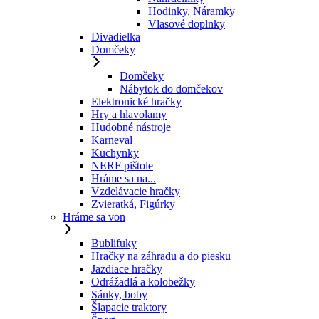
Hodinky, Náramky
Vlasové doplnky
Divadielka
Domčeky
Domčeky
Nábytok do domčekov
Elektronické hračky
Hry a hlavolamy
Hudobné nástroje
Karneval
Kuchynky
NERF pištole
Hráme sa na...
Vzdelávacie hračky
Zvieratká, Figúrky
Hráme sa von
Bublifuky
Hračky na záhradu a do piesku
Jazdiace hračky
Odrážadlá a kolobežky
Sánky, boby
Šlapacie traktory