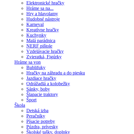
Elektronické hračky
Hráme sa na...
Hry a hlavolamy
Hudobné nástroje
Karneval
Kreatívne hračky
Kuchynky
Malá parádnica
NERF pištole
Vzdelávacie hračky
Zvieratká, Figúrky
Hráme sa von
Bublifuky
Hračky na záhradu a do piesku
Jazdiace hračky
Odrážadlá a kolobežky
Sánky, boby
Šlapacie traktory
Šport
Škola
Detská izba
Peračníky
Písacie potreby
Púzdra, prívesky
Školské tašky, doplnky