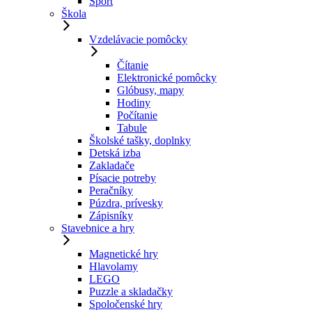
Šport
Škola
Vzdelávacie pomôcky
Čítanie
Elektronické pomôcky
Glóbusy, mapy
Hodiny
Počítanie
Tabule
Školské tašky, doplnky
Detská izba
Zakladače
Písacie potreby
Peračníky
Púzdra, prívesky
Zápisníky
Stavebnice a hry
Magnetické hry
Hlavolamy
LEGO
Puzzle a skladačky
Spoločenské hry