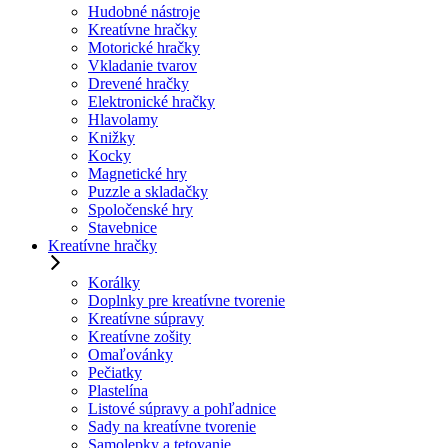
Hudobné nástroje
Kreatívne hračky
Motorické hračky
Vkladanie tvarov
Drevené hračky
Elektronické hračky
Hlavolamy
Knižky
Kocky
Magnetické hry
Puzzle a skladačky
Spoločenské hry
Stavebnice
Kreatívne hračky
Korálky
Doplnky pre kreatívne tvorenie
Kreatívne súpravy
Kreatívne zošity
Omaľovánky
Pečiatky
Plastelína
Listové súpravy a pohľadnice
Sady na kreatívne tvorenie
Samolepky a tetovanie