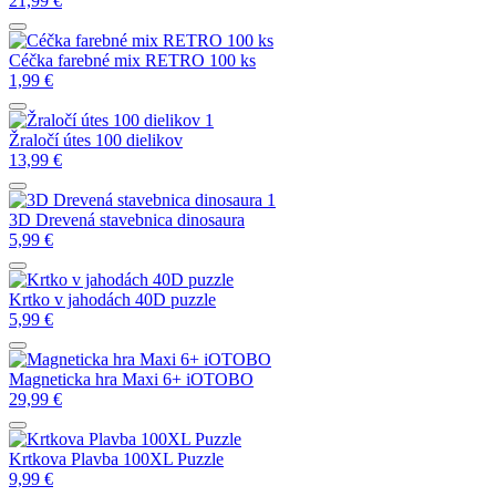
21,99
€
Céčka farebné mix RETRO 100 ks
1,99
€
Žraločí útes 100 dielikov
13,99
€
3D Drevená stavebnica dinosaura
5,99
€
Krtko v jahodách 40D puzzle
5,99
€
Magneticka hra Maxi 6+ iOTOBO
29,99
€
Krtkova Plavba 100XL Puzzle
9,99
€