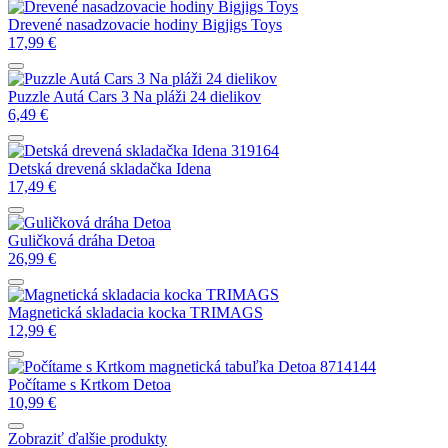
Drevené nasadzovacie hodiny Bigjigs Toys
17,99
€
Puzzle Autá Cars 3 Na pláži 24 dielikov
6,49
€
Detská drevená skladačka Idena
17,49
€
Guličková dráha Detoa
26,99
€
Magnetická skladacia kocka TRIMAGS
12,99
€
Počítame s Krtkom Detoa
10,99
€
Zobraziť ďalšie produkty