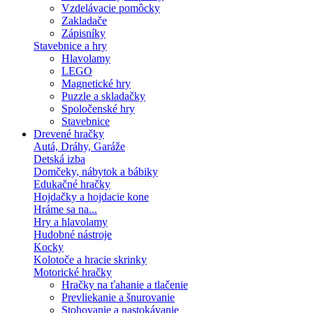
Vzdelávacie pomôcky
Zakladače
Zápisníky
Stavebnice a hry
Hlavolamy
LEGO
Magnetické hry
Puzzle a skladačky
Spoločenské hry
Stavebnice
Drevené hračky
Autá, Dráhy, Garáže
Detská izba
Domčeky, nábytok a bábiky
Edukačné hračky
Hojdačky a hojdacie kone
Hráme sa na...
Hry a hlavolamy
Hudobné nástroje
Kocky
Kolotoče a hracie skrinky
Motorické hračky
Hračky na ťahanie a tlačenie
Prevliekanie a šnurovanie
Stohovanie a nastokávanie