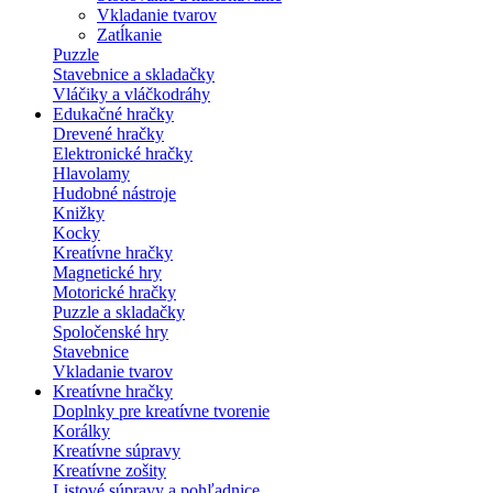
Vkladanie tvarov
Zatĺkanie
Puzzle
Stavebnice a skladačky
Vláčiky a vláčkodráhy
Edukačné hračky
Drevené hračky
Elektronické hračky
Hlavolamy
Hudobné nástroje
Knižky
Kocky
Kreatívne hračky
Magnetické hry
Motorické hračky
Puzzle a skladačky
Spoločenské hry
Stavebnice
Vkladanie tvarov
Kreatívne hračky
Doplnky pre kreatívne tvorenie
Korálky
Kreatívne súpravy
Kreatívne zošity
Listové súpravy a pohľadnice