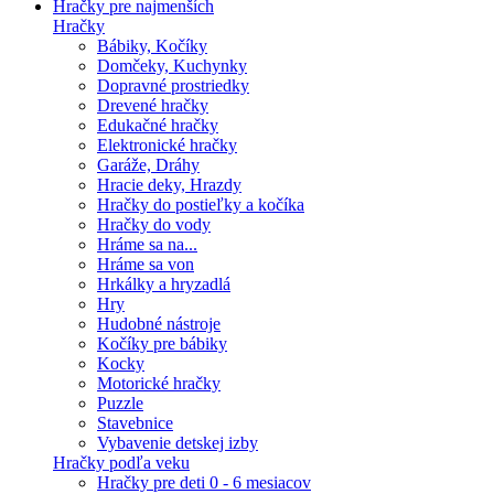
Hračky pre najmenších
Hračky
Bábiky, Kočíky
Domčeky, Kuchynky
Dopravné prostriedky
Drevené hračky
Edukačné hračky
Elektronické hračky
Garáže, Dráhy
Hracie deky, Hrazdy
Hračky do postieľky a kočíka
Hračky do vody
Hráme sa na...
Hráme sa von
Hrkálky a hryzadlá
Hry
Hudobné nástroje
Kočíky pre bábiky
Kocky
Motorické hračky
Puzzle
Stavebnice
Vybavenie detskej izby
Hračky podľa veku
Hračky pre deti 0 - 6 mesiacov