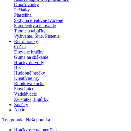
Omaľovánky
Pečiatky
Plastelína
Sady na kreatívne tvorenie
Samolepky a tetovanie
Tabule a tabuľky
Vyšívanie, Šitie, Pletenie
Retro hračky
Céčka
Drevené hračky
Guma na skákanie
Hračky do vody
Hry
Hudobné hračky
Kreatívne hry
Rubikova kocka
Stavebnice
Vzdelávacie
Zvieratká, Figúrky
Značky
Akcie
Top ponuka
Naša ponuka
Hračky pre najmenších