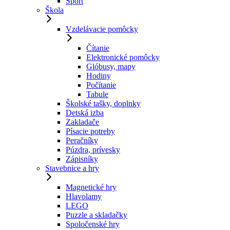
Šport
Škola
Vzdelávacie pomôcky
Čítanie
Elektronické pomôcky
Glóbusy, mapy
Hodiny
Počítanie
Tabule
Školské tašky, doplnky
Detská izba
Zakladače
Písacie potreby
Peračníky
Púzdra, prívesky
Zápisníky
Stavebnice a hry
Magnetické hry
Hlavolamy
LEGO
Puzzle a skladačky
Spoločenské hry