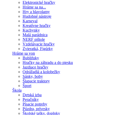
Elektronické hračky
Hráme sa na...
Hry a hlavolamy
Hudobné nástroje
Karneval
Kreatívne hračky
Kuchynky
Malá parádnica
NERF pištole
Vzdelávacie hračky
Zvieratká, Figúrky
Hráme sa von
Bublifuky
Hračky na záhradu a do piesku
Jazdiace hračky
Odrážadlá a kolobežky
Sánky, boby
Šlapacie traktory
Šport
Škola
Detská izba
Peračníky
Písacie potreby
Púzdra, prívesky
Školské tašky, doplnky