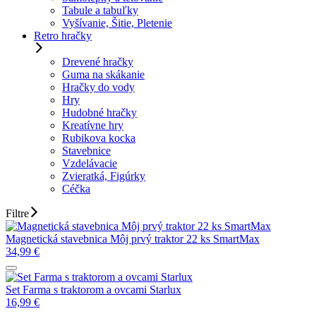
Tabule a tabuľky
Vyšívanie, Šitie, Pletenie
Retro hračky
Drevené hračky
Guma na skákanie
Hračky do vody
Hry
Hudobné hračky
Kreatívne hry
Rubikova kocka
Stavebnice
Vzdelávacie
Zvieratká, Figúrky
Céčka
Filtre
Magnetická stavebnica Môj prvý traktor 22 ks SmartMax
34,99
€
Set Farma s traktorom a ovcami Starlux
16,99
€