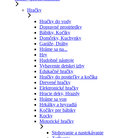
Hračky
Hračky do vody
Dopravné prostriedky
Bábiky, Kočíky
Domčeky, Kuchynky
Garáže, Dráhy
Hráme sa na...
Hry
Hudobné nástroje
Vybavenie detskej izby
Edukačné hračky
Hračky do postieľky a kočíka
Drevené hračky
Elektronické hračky
Hracie deky, Hrazdy
Hráme sa von
Hrkálky a hryzadlá
Kočíky pre bábiky
Kocky
Motorické hračky
Stohovanie a nastokávanie