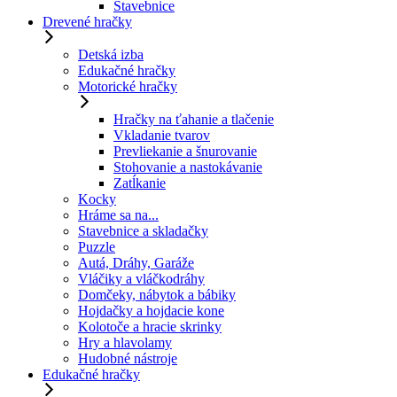
Stavebnice
Drevené hračky
Detská izba
Edukačné hračky
Motorické hračky
Hračky na ťahanie a tlačenie
Vkladanie tvarov
Prevliekanie a šnurovanie
Stohovanie a nastokávanie
Zatĺkanie
Kocky
Hráme sa na...
Stavebnice a skladačky
Puzzle
Autá, Dráhy, Garáže
Vláčiky a vláčkodráhy
Domčeky, nábytok a bábiky
Hojdačky a hojdacie kone
Kolotoče a hracie skrinky
Hry a hlavolamy
Hudobné nástroje
Edukačné hračky