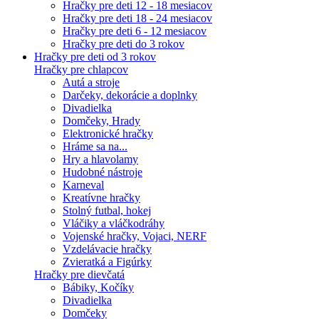
Hračky pre deti 12 - 18 mesiacov
Hračky pre deti 18 - 24 mesiacov
Hračky pre deti 6 - 12 mesiacov
Hračky pre deti do 3 rokov
Hračky pre deti od 3 rokov
Hračky pre chlapcov
Autá a stroje
Darčeky, dekorácie a doplnky
Divadielka
Domčeky, Hrady
Elektronické hračky
Hráme sa na...
Hry a hlavolamy
Hudobné nástroje
Karneval
Kreatívne hračky
Stolný futbal, hokej
Vláčiky a vláčkodráhy
Vojenské hračky, Vojaci, NERF
Vzdelávacie hračky
Zvieratká a Figúrky
Hračky pre dievčatá
Bábiky, Kočíky
Divadielka
Domčeky