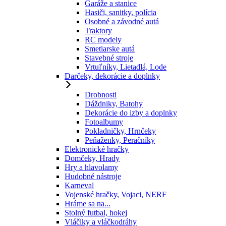
Garáže a stanice
Hasiči, sanitky, polícia
Osobné a závodné autá
Traktory
RC modely
Smetiarske autá
Stavebné stroje
Vrtuľníky, Lietadlá, Lode
Darčeky, dekorácie a doplnky
Drobnosti
Dáždniky, Batohy
Dekorácie do izby a doplnky
Fotoalbumy
Pokladničky, Hrnčeky
Peňaženky, Peračníky
Elektronické hračky
Domčeky, Hrady
Hry a hlavolamy
Hudobné nástroje
Karneval
Vojenské hračky, Vojaci, NERF
Hráme sa na...
Stolný futbal, hokej
Vláčiky a vláčkodráhy