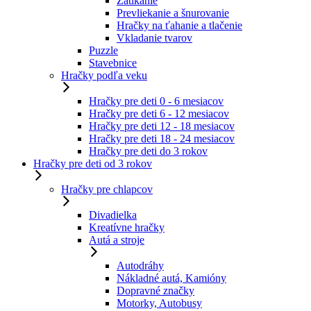
Zatĺkanie
Prevliekanie a šnurovanie
Hračky na ťahanie a tlačenie
Vkladanie tvarov
Puzzle
Stavebnice
Hračky podľa veku
Hračky pre deti 0 - 6 mesiacov
Hračky pre deti 6 - 12 mesiacov
Hračky pre deti 12 - 18 mesiacov
Hračky pre deti 18 - 24 mesiacov
Hračky pre deti do 3 rokov
Hračky pre deti od 3 rokov
Hračky pre chlapcov
Divadielka
Kreatívne hračky
Autá a stroje
Autodráhy
Nákladné autá, Kamióny
Dopravné značky
Motorky, Autobusy