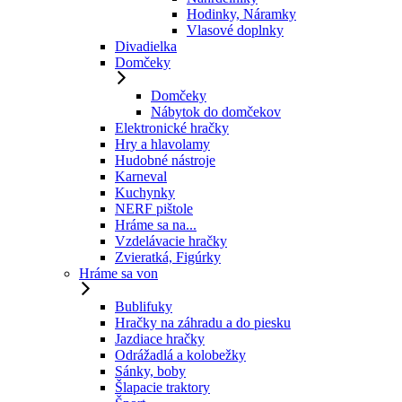
Hodinky, Náramky
Vlasové doplnky
Divadielka
Domčeky
Domčeky
Nábytok do domčekov
Elektronické hračky
Hry a hlavolamy
Hudobné nástroje
Karneval
Kuchynky
NERF pištole
Hráme sa na...
Vzdelávacie hračky
Zvieratká, Figúrky
Hráme sa von
Bublifuky
Hračky na záhradu a do piesku
Jazdiace hračky
Odrážadlá a kolobežky
Sánky, boby
Šlapacie traktory