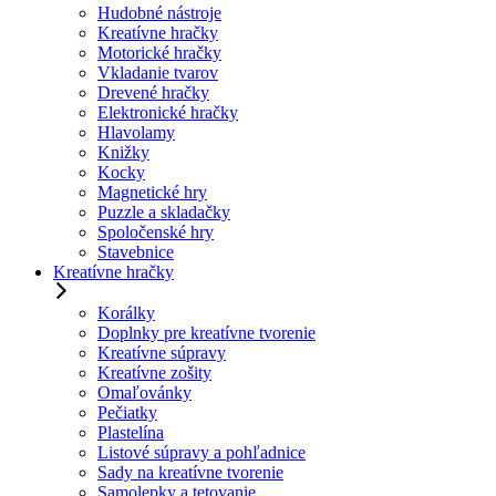
Hudobné nástroje
Kreatívne hračky
Motorické hračky
Vkladanie tvarov
Drevené hračky
Elektronické hračky
Hlavolamy
Knižky
Kocky
Magnetické hry
Puzzle a skladačky
Spoločenské hry
Stavebnice
Kreatívne hračky
Korálky
Doplnky pre kreatívne tvorenie
Kreatívne súpravy
Kreatívne zošity
Omaľovánky
Pečiatky
Plastelína
Listové súpravy a pohľadnice
Sady na kreatívne tvorenie
Samolepky a tetovanie