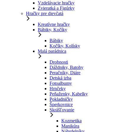
Vzdelávacie hračky
Zvieratká a Figúrky
Hračky pre dievčatá
Kreatívne hračky
Bábiky, Kočíky
Bábiky
Kočíky, Kolísky
Malá parádnica
Drobnosti
Dáždniky, Batohy
Peračníky, Diáre
Detská izba
Fotoalbumy
Hrnčeky
Peňaženky, Kabelky
Pokladničky
Šperkovnice
Skrášľovanie
Kozmetika
Manikúra
Náhrdelníky