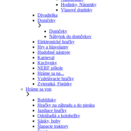
Hodinky, Náramky
Vlasové doplnky
Divadielka
Domčeky
Domčeky
Nábytok do domčekov
Elektronické hračky
Hry a hlavolamy
Hudobné nástroje
Karneval
Kuchynky
NERF pištole
Hráme sa na...
Vzdelávacie hračky
Zvieratká, Figúrky
Hráme sa von
Bublifuky
Hračky na záhradu a do piesku
Jazdiace hračky
Odrážadlá a kolobežky
Sánky, boby
Šlapacie traktory