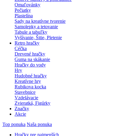
Omaľovánky
Pečiatky
Plastelína
Sady na kreatívne tvorenie
Samolepky a tetovanie
Tabule a tabuľky
Vyšívanie, Šitie, Pletenie
Retro hračky
Céčka
Drevené hračky
Guma na skákanie
Hračky do vody
Hry
Hudobné hračky
Kreatívne hry
Rubikova kocka
Stavebnice
Vzdelávacie
Zvieratká, Figúrky
Značky
Akcie
Top ponuka
Naša ponuka
Hračky pre najmenších