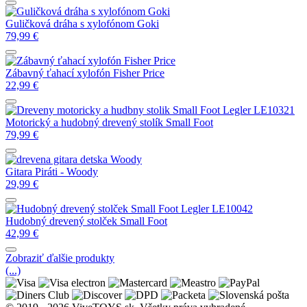
Guličková dráha s xylofónom Goki
79,99
€
Zábavný ťahací xylofón Fisher Price
22,99
€
Motorický a hudobný drevený stolík Small Foot
79,99
€
Gitara Piráti - Woody
29,99
€
Hudobný drevený stolček Small Foot
42,99
€
Zobraziť ďalšie produkty
(...)