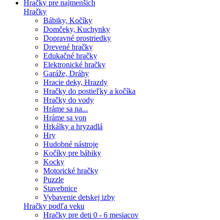
Hračky pre najmenších
Hračky
Bábiky, Kočíky
Domčeky, Kuchynky
Dopravné prostriedky
Drevené hračky
Edukačné hračky
Elektronické hračky
Garáže, Dráhy
Hracie deky, Hrazdy
Hračky do postieľky a kočíka
Hračky do vody
Hráme sa na...
Hráme sa von
Hrkálky a hryzadlá
Hry
Hudobné nástroje
Kočíky pre bábiky
Kocky
Motorické hračky
Puzzle
Stavebnice
Vybavenie detskej izby
Hračky podľa veku
Hračky pre deti 0 - 6 mesiacov