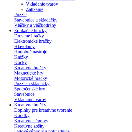
Vkladanie tvarov
Zatĺkanie
Puzzle
Stavebnice a skladačky
Vláčiky a vláčkodráhy
Edukačné hračky
Drevené hračky
Elektronické hračky
Hlavolamy
Hudobné nástroje
Knižky
Kocky
Kreatívne hračky
Magnetické hry
Motorické hračky
Puzzle a skladačky
Spoločenské hry
Stavebnice
Vkladanie tvarov
Kreatívne hračky
Doplnky pre kreatívne tvorenie
Korálky
Kreatívne súpravy
Kreatívne zošity
Listové súpravy a pohľadnice