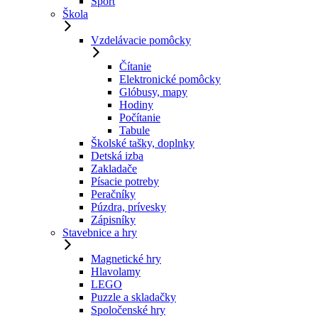
Šport
Škola
Vzdelávacie pomôcky
Čítanie
Elektronické pomôcky
Glóbusy, mapy
Hodiny
Počítanie
Tabule
Školské tašky, doplnky
Detská izba
Zakladače
Písacie potreby
Peračníky
Púzdra, prívesky
Zápisníky
Stavebnice a hry
Magnetické hry
Hlavolamy
LEGO
Puzzle a skladačky
Spoločenské hry