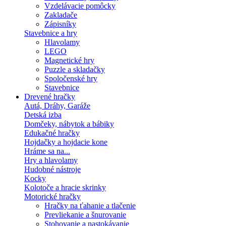
Vzdelávacie pomôcky
Zakladače
Zápisníky
Stavebnice a hry
Hlavolamy
LEGO
Magnetické hry
Puzzle a skladačky
Spoločenské hry
Stavebnice
Drevené hračky
Autá, Dráhy, Garáže
Detská izba
Domčeky, nábytok a bábiky
Edukačné hračky
Hojdačky a hojdacie kone
Hráme sa na...
Hry a hlavolamy
Hudobné nástroje
Kocky
Kolotoče a hracie skrinky
Motorické hračky
Hračky na ťahanie a tlačenie
Prevliekanie a šnurovanie
Stohovanie a nastokávanie