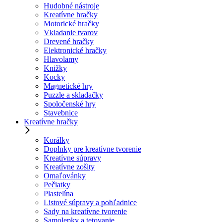
Hudobné nástroje
Kreatívne hračky
Motorické hračky
Vkladanie tvarov
Drevené hračky
Elektronické hračky
Hlavolamy
Knižky
Kocky
Magnetické hry
Puzzle a skladačky
Spoločenské hry
Stavebnice
Kreatívne hračky
Korálky
Doplnky pre kreatívne tvorenie
Kreatívne súpravy
Kreatívne zošity
Omaľovánky
Pečiatky
Plastelína
Listové súpravy a pohľadnice
Sady na kreatívne tvorenie
Samolepky a tetovanie