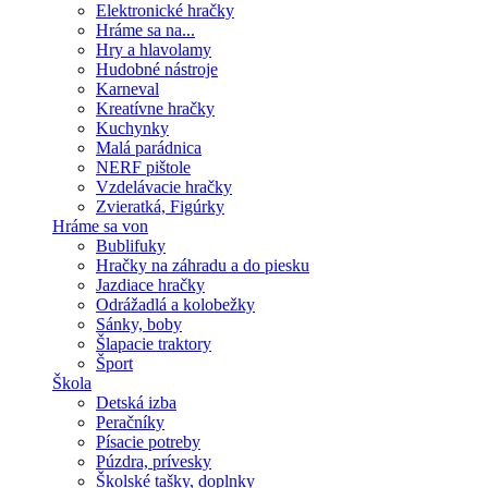
Elektronické hračky
Hráme sa na...
Hry a hlavolamy
Hudobné nástroje
Karneval
Kreatívne hračky
Kuchynky
Malá parádnica
NERF pištole
Vzdelávacie hračky
Zvieratká, Figúrky
Hráme sa von
Bublifuky
Hračky na záhradu a do piesku
Jazdiace hračky
Odrážadlá a kolobežky
Sánky, boby
Šlapacie traktory
Šport
Škola
Detská izba
Peračníky
Písacie potreby
Púzdra, prívesky
Školské tašky, doplnky