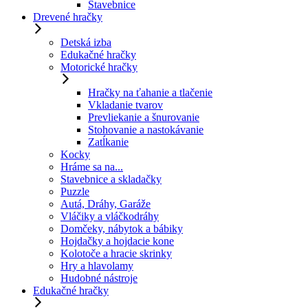
Stavebnice
Drevené hračky
Detská izba
Edukačné hračky
Motorické hračky
Hračky na ťahanie a tlačenie
Vkladanie tvarov
Prevliekanie a šnurovanie
Stohovanie a nastokávanie
Zatĺkanie
Kocky
Hráme sa na...
Stavebnice a skladačky
Puzzle
Autá, Dráhy, Garáže
Vláčiky a vláčkodráhy
Domčeky, nábytok a bábiky
Hojdačky a hojdacie kone
Kolotoče a hracie skrinky
Hry a hlavolamy
Hudobné nástroje
Edukačné hračky