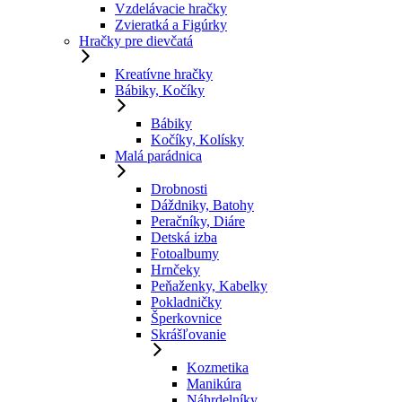
Vzdelávacie hračky
Zvieratká a Figúrky
Hračky pre dievčatá
Kreatívne hračky
Bábiky, Kočíky
Bábiky
Kočíky, Kolísky
Malá parádnica
Drobnosti
Dáždniky, Batohy
Peračníky, Diáre
Detská izba
Fotoalbumy
Hrnčeky
Peňaženky, Kabelky
Pokladničky
Šperkovnice
Skrášľovanie
Kozmetika
Manikúra
Náhrdelníky