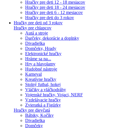
Hračky pre deti 12 - 18 mesiacov
Hračky pre deti 18 - 24 mesiacov
Hračky pre deti 6 - 12 mesiacov
Hračky pre deti do 3 rokov
Hračky pre deti od 3 rokov
Hračky pre chlapcov
Autá a stroje
Darčeky, dekorácie a doplnky
Divadielka
Domčeky, Hrady
Elektronické hračky
Hráme sa na...
Hry a hlavolamy
Hudobné nástroje
Karneval
Kreatívne hračky
Stolný futbal, hokej
Vláčiky a vláčkodráhy
Vojenské hračky, Vojaci, NERF
Vzdelávacie hračky
Zvieratká a Figúrky
Hračky pre dievčatá
Bábiky, Kočíky
Divadielka
Domčeky