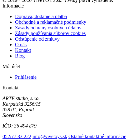
© 2019 - 2026 ViveTOYS.sk. Všetky práva vyhradené.
Informácie
Doprava, dodanie a platba
Obchodné a reklamačné podmienky
Zásady ochrany osobných údajov
Zásady používania súborov cookies
Odstúpenie od zmluvy
O nás
Kontakt
Blog
Môj účet
Prihlásenie
Kontakt
ARTE studio, s.r.o.
Karpatská 3256/15
058 01, Poprad
Slovensko
IČO: 36 494 879
052/77 33 222
info@vivetoys.sk
Ostatné kontaktné informácie