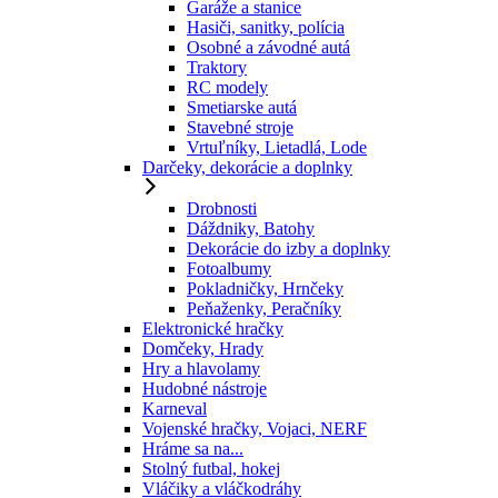
Garáže a stanice
Hasiči, sanitky, polícia
Osobné a závodné autá
Traktory
RC modely
Smetiarske autá
Stavebné stroje
Vrtuľníky, Lietadlá, Lode
Darčeky, dekorácie a doplnky
Drobnosti
Dáždniky, Batohy
Dekorácie do izby a doplnky
Fotoalbumy
Pokladničky, Hrnčeky
Peňaženky, Peračníky
Elektronické hračky
Domčeky, Hrady
Hry a hlavolamy
Hudobné nástroje
Karneval
Vojenské hračky, Vojaci, NERF
Hráme sa na...
Stolný futbal, hokej
Vláčiky a vláčkodráhy