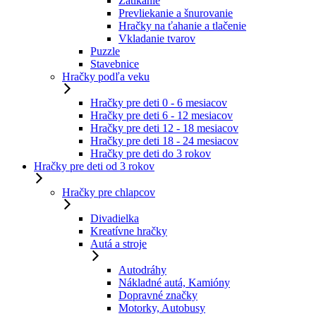
Zatĺkanie
Prevliekanie a šnurovanie
Hračky na ťahanie a tlačenie
Vkladanie tvarov
Puzzle
Stavebnice
Hračky podľa veku
Hračky pre deti 0 - 6 mesiacov
Hračky pre deti 6 - 12 mesiacov
Hračky pre deti 12 - 18 mesiacov
Hračky pre deti 18 - 24 mesiacov
Hračky pre deti do 3 rokov
Hračky pre deti od 3 rokov
Hračky pre chlapcov
Divadielka
Kreatívne hračky
Autá a stroje
Autodráhy
Nákladné autá, Kamióny
Dopravné značky
Motorky, Autobusy