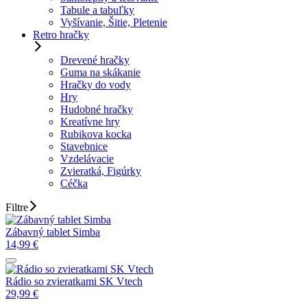
Tabule a tabuľky
Vyšívanie, Šitie, Pletenie
Retro hračky
Drevené hračky
Guma na skákanie
Hračky do vody
Hry
Hudobné hračky
Kreatívne hry
Rubikova kocka
Stavebnice
Vzdelávacie
Zvieratká, Figúrky
Céčka
Filtre
Zábavný tablet Simba
14,99
€
Rádio so zvieratkami SK Vtech
29,99
€