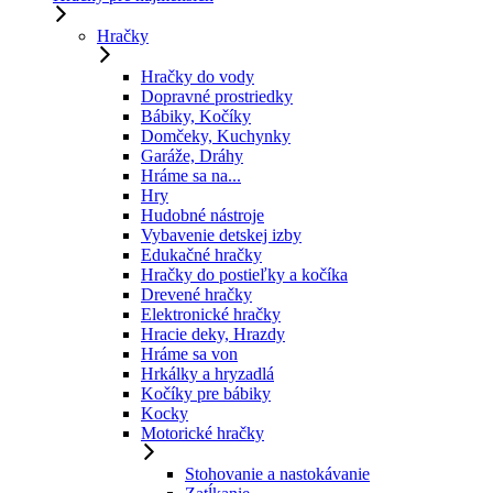
Hračky
Hračky do vody
Dopravné prostriedky
Bábiky, Kočíky
Domčeky, Kuchynky
Garáže, Dráhy
Hráme sa na...
Hry
Hudobné nástroje
Vybavenie detskej izby
Edukačné hračky
Hračky do postieľky a kočíka
Drevené hračky
Elektronické hračky
Hracie deky, Hrazdy
Hráme sa von
Hrkálky a hryzadlá
Kočíky pre bábiky
Kocky
Motorické hračky
Stohovanie a nastokávanie