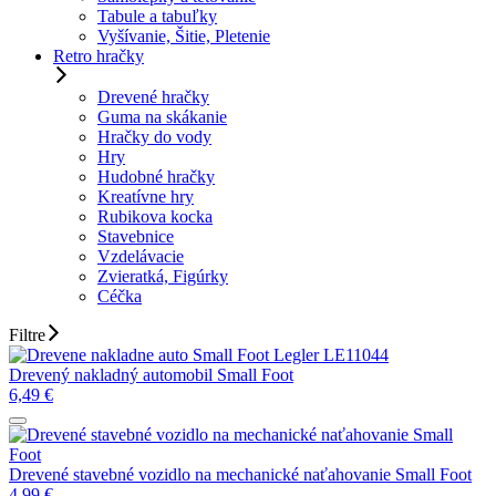
Tabule a tabuľky
Vyšívanie, Šitie, Pletenie
Retro hračky
Drevené hračky
Guma na skákanie
Hračky do vody
Hry
Hudobné hračky
Kreatívne hry
Rubikova kocka
Stavebnice
Vzdelávacie
Zvieratká, Figúrky
Céčka
Filtre
Drevený nakladný automobil Small Foot
6,49
€
Drevené stavebné vozidlo na mechanické naťahovanie Small Foot
4,99
€