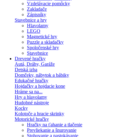
Vzdelávacie pomôcky
Zakladače
Zápisníky
Stavebnice a hry
Hlavolamy
LEGO
Magnetické hry
Puzzle a skladačky
Spoločenské hry
Stavebnice
Drevené hračky
Autá, Dráhy, Garáže
Detská izba
Domčeky, nábytok a bábiky
Edukačné hračky
Hojdačky a hojdacie kone
Hráme sa na...
Hry a hlavolamy
Hudobné nástroje
Kocky
Kolotoče a hracie skrinky
Motorické hračky
Hračky na ťahanie a tlačenie
Prevliekanie a šnurovanie
Stohovanie a nastokávanie