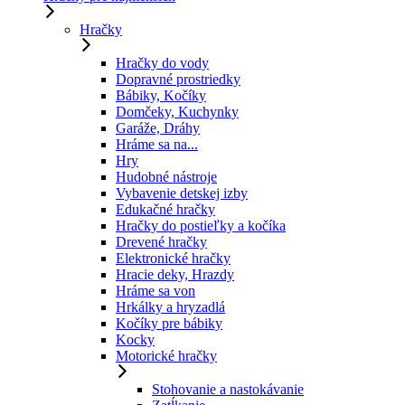
Hračky
Hračky do vody
Dopravné prostriedky
Bábiky, Kočíky
Domčeky, Kuchynky
Garáže, Dráhy
Hráme sa na...
Hry
Hudobné nástroje
Vybavenie detskej izby
Edukačné hračky
Hračky do postieľky a kočíka
Drevené hračky
Elektronické hračky
Hracie deky, Hrazdy
Hráme sa von
Hrkálky a hryzadlá
Kočíky pre bábiky
Kocky
Motorické hračky
Stohovanie a nastokávanie