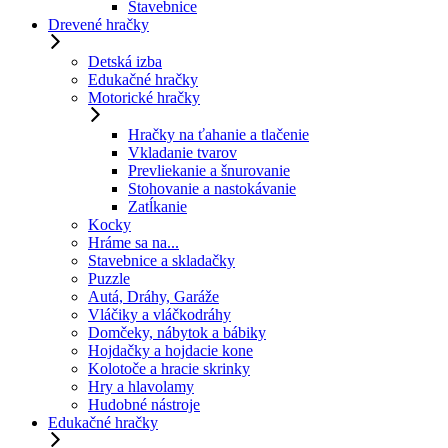
Stavebnice
Drevené hračky
Detská izba
Edukačné hračky
Motorické hračky
Hračky na ťahanie a tlačenie
Vkladanie tvarov
Prevliekanie a šnurovanie
Stohovanie a nastokávanie
Zatĺkanie
Kocky
Hráme sa na...
Stavebnice a skladačky
Puzzle
Autá, Dráhy, Garáže
Vláčiky a vláčkodráhy
Domčeky, nábytok a bábiky
Hojdačky a hojdacie kone
Kolotoče a hracie skrinky
Hry a hlavolamy
Hudobné nástroje
Edukačné hračky