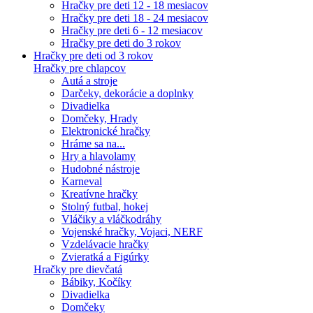
Hračky pre deti 12 - 18 mesiacov
Hračky pre deti 18 - 24 mesiacov
Hračky pre deti 6 - 12 mesiacov
Hračky pre deti do 3 rokov
Hračky pre deti od 3 rokov
Hračky pre chlapcov
Autá a stroje
Darčeky, dekorácie a doplnky
Divadielka
Domčeky, Hrady
Elektronické hračky
Hráme sa na...
Hry a hlavolamy
Hudobné nástroje
Karneval
Kreatívne hračky
Stolný futbal, hokej
Vláčiky a vláčkodráhy
Vojenské hračky, Vojaci, NERF
Vzdelávacie hračky
Zvieratká a Figúrky
Hračky pre dievčatá
Bábiky, Kočíky
Divadielka
Domčeky