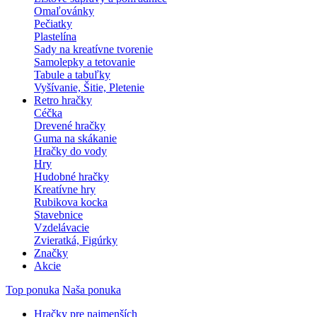
Omaľovánky
Pečiatky
Plastelína
Sady na kreatívne tvorenie
Samolepky a tetovanie
Tabule a tabuľky
Vyšívanie, Šitie, Pletenie
Retro hračky
Céčka
Drevené hračky
Guma na skákanie
Hračky do vody
Hry
Hudobné hračky
Kreatívne hry
Rubikova kocka
Stavebnice
Vzdelávacie
Zvieratká, Figúrky
Značky
Akcie
Top ponuka
Naša ponuka
Hračky pre najmenších