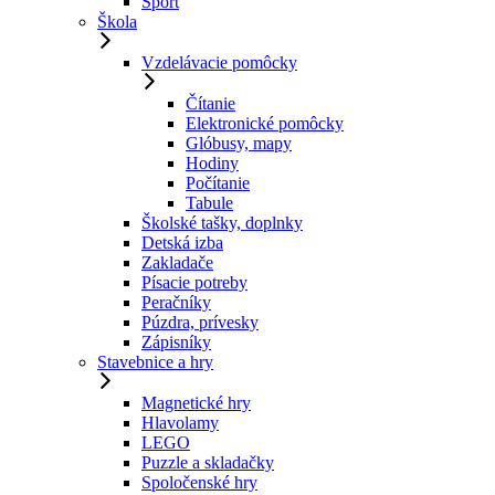
Šport
Škola
Vzdelávacie pomôcky
Čítanie
Elektronické pomôcky
Glóbusy, mapy
Hodiny
Počítanie
Tabule
Školské tašky, doplnky
Detská izba
Zakladače
Písacie potreby
Peračníky
Púzdra, prívesky
Zápisníky
Stavebnice a hry
Magnetické hry
Hlavolamy
LEGO
Puzzle a skladačky
Spoločenské hry