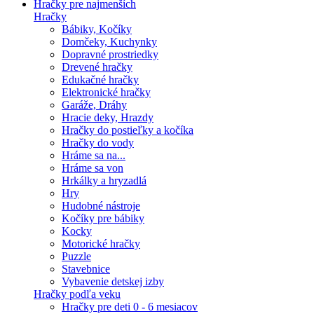
Hračky pre najmenších
Hračky
Bábiky, Kočíky
Domčeky, Kuchynky
Dopravné prostriedky
Drevené hračky
Edukačné hračky
Elektronické hračky
Garáže, Dráhy
Hracie deky, Hrazdy
Hračky do postieľky a kočíka
Hračky do vody
Hráme sa na...
Hráme sa von
Hrkálky a hryzadlá
Hry
Hudobné nástroje
Kočíky pre bábiky
Kocky
Motorické hračky
Puzzle
Stavebnice
Vybavenie detskej izby
Hračky podľa veku
Hračky pre deti 0 - 6 mesiacov