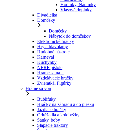
Hodinky, Náramky
Vlasové doplnky
Divadielka
Domčeky
Domčeky
Nábytok do domčekov
Elektronické hračky
Hry a hlavolamy
Hudobné nástroje
Karneval
Kuchynky
NERF pištole
Hráme sa na...
Vzdelávacie hračky
Zvieratká, Figúrky
Hráme sa von
Bublifuky
Hračky na záhradu a do piesku
Jazdiace hračky
Odrážadlá a kolobežky
Sánky, boby
Šlapacie traktory