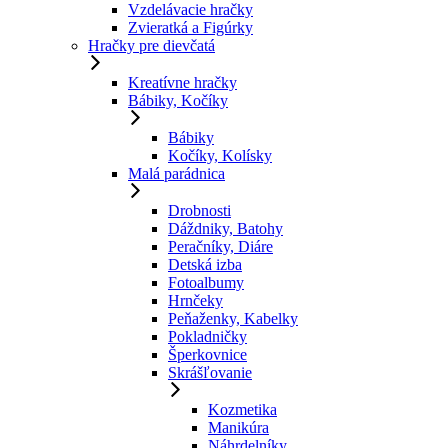
Vzdelávacie hračky
Zvieratká a Figúrky
Hračky pre dievčatá
Kreatívne hračky
Bábiky, Kočíky
Bábiky
Kočíky, Kolísky
Malá parádnica
Drobnosti
Dáždniky, Batohy
Peračníky, Diáre
Detská izba
Fotoalbumy
Hrnčeky
Peňaženky, Kabelky
Pokladničky
Šperkovnice
Skrášľovanie
Kozmetika
Manikúra
Náhrdelníky