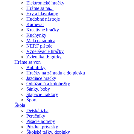
Elektronické hračky
Hráme sa na...
Hry a hlavolamy
Hudobné nástroje
Karneval
Kreatívne hračky
Kuchynky
Malá parádnica
NERF pištole
Vzdelávacie hračky
Zvieratká, Figúrky
Hráme sa von
Bublifuky
Hračky na záhradu a do piesku
Jazdiace hračky
Odrážadlá a kolobežky
Sánky, boby
Šlapacie traktory
Šport
Škola
Detská izba
Peračníky
Písacie potreby
Púzdra, prívesky
Školské tašky, doplnky