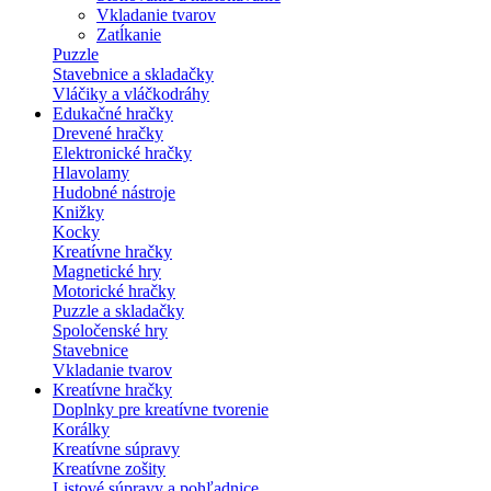
Vkladanie tvarov
Zatĺkanie
Puzzle
Stavebnice a skladačky
Vláčiky a vláčkodráhy
Edukačné hračky
Drevené hračky
Elektronické hračky
Hlavolamy
Hudobné nástroje
Knižky
Kocky
Kreatívne hračky
Magnetické hry
Motorické hračky
Puzzle a skladačky
Spoločenské hry
Stavebnice
Vkladanie tvarov
Kreatívne hračky
Doplnky pre kreatívne tvorenie
Korálky
Kreatívne súpravy
Kreatívne zošity
Listové súpravy a pohľadnice