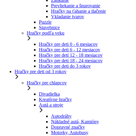
Zatĺkanie
Prevliekanie a šnurovanie
Hračky na ťahanie a tlačenie
Vkladanie tvarov
Puzzle
Stavebnice
Hračky podľa veku
Hračky pre deti 0 - 6 mesiacov
Hračky pre deti 6 - 12 mesiacov
Hračky pre deti 12 - 18 mesiacov
Hračky pre deti 18 - 24 mesiacov
Hračky pre deti do 3 rokov
Hračky pre deti od 3 rokov
Hračky pre chlapcov
Divadielka
Kreatívne hračky
Autá a stroje
Autodráhy
Nákladné autá, Kamióny
Dopravné značky
Motorky, Autobusy