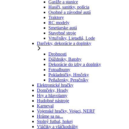
Garáže a stanice
Hasiči, sanitky, polícia
Osobné a závodné autá
Traktory
RC modely
Smetiarske autá
Stavebné stroje
Vrtuľníky, Lietadlá, Lode
Darčeky, dekorácie a doplnky
Drobnosti
Dáždniky, Batohy
Dekorácie do izby a doplnky
Fotoalbumy
Pokladničky, Hrnčeky
Peňaženky, Peračníky
Elektronické hračky
Domčeky, Hrady
Hry a hlavolamy
Hudobné nástroje
Karneval
Vojenské hračky, Vojaci, NERF
Hráme sa na...
Stolný futbal, hokej
Vláčiky a vláčkodráhy