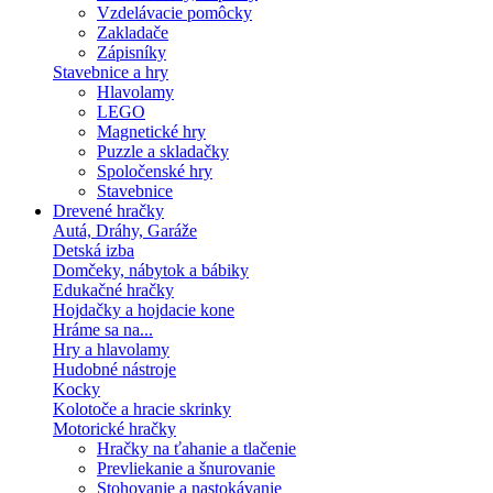
Vzdelávacie pomôcky
Zakladače
Zápisníky
Stavebnice a hry
Hlavolamy
LEGO
Magnetické hry
Puzzle a skladačky
Spoločenské hry
Stavebnice
Drevené hračky
Autá, Dráhy, Garáže
Detská izba
Domčeky, nábytok a bábiky
Edukačné hračky
Hojdačky a hojdacie kone
Hráme sa na...
Hry a hlavolamy
Hudobné nástroje
Kocky
Kolotoče a hracie skrinky
Motorické hračky
Hračky na ťahanie a tlačenie
Prevliekanie a šnurovanie
Stohovanie a nastokávanie