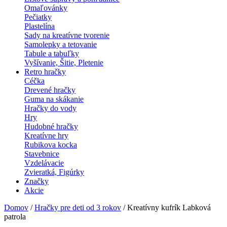
Omaľovánky
Pečiatky
Plastelína
Sady na kreatívne tvorenie
Samolepky a tetovanie
Tabule a tabuľky
Vyšívanie, Šitie, Pletenie
Retro hračky
Céčka
Drevené hračky
Guma na skákanie
Hračky do vody
Hry
Hudobné hračky
Kreatívne hry
Rubikova kocka
Stavebnice
Vzdelávacie
Zvieratká, Figúrky
Značky
Akcie
Domov
/
Hračky pre deti od 3 rokov
/ Kreatívny kufrík Labková
patrola