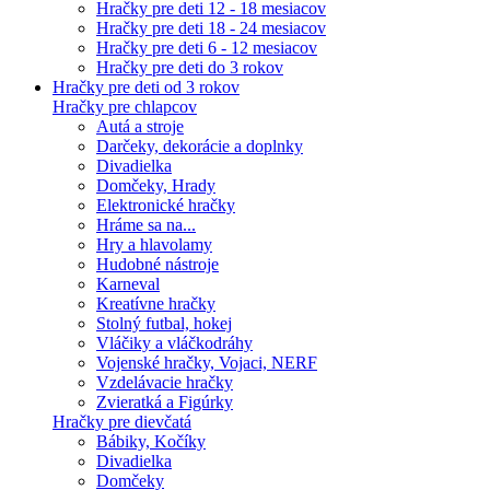
Hračky pre deti 12 - 18 mesiacov
Hračky pre deti 18 - 24 mesiacov
Hračky pre deti 6 - 12 mesiacov
Hračky pre deti do 3 rokov
Hračky pre deti od 3 rokov
Hračky pre chlapcov
Autá a stroje
Darčeky, dekorácie a doplnky
Divadielka
Domčeky, Hrady
Elektronické hračky
Hráme sa na...
Hry a hlavolamy
Hudobné nástroje
Karneval
Kreatívne hračky
Stolný futbal, hokej
Vláčiky a vláčkodráhy
Vojenské hračky, Vojaci, NERF
Vzdelávacie hračky
Zvieratká a Figúrky
Hračky pre dievčatá
Bábiky, Kočíky
Divadielka
Domčeky