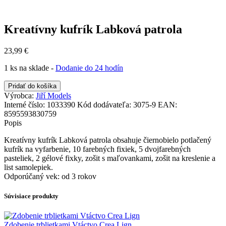
Kreatívny kufrík Labková patrola
23,99
€
1 ks na sklade -
Dodanie do 24 hodín
množstvo
Pridať do košíka
Kreatívny
Výrobca:
Jiří Models
kufrík
Interné číslo:
1033390
Kód dodávateľa:
3075-9
EAN:
Labková
8595593830759
patrola
Popis
Kreatívny kufrík Labková patrola obsahuje čiernobielo potlačený
kufrík na vyfarbenie, 10 farebných fixiek, 5 dvojfarebných
pasteliek, 2 gélové fixky, zošit s maľovankami, zošit na kreslenie a
list samolepiek.
Odporúčaný vek: od 3 rokov
Súvisiace produkty
Zdobenie trblietkami Vtáctvo Crea Lign