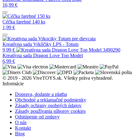
16,99
€
Céčka farebné 140 ks
1,99
€
Kreatívna sada Vrkôčiky LPS - Totum
9,99
€
Kreatívna sada Dragon Love Top Model
6,99
€
© 2019 - 2026 ViveTOYS.sk. Všetky práva vyhradené.
Informácie
Doprava, dodanie a platba
Obchodné a reklamačné podmienky
Zásady ochrany osobných údajov
Zásady používania súborov cookies
Odstúpenie od zmluvy
O nás
Kontakt
Blog