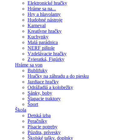
Elektronické hračky
Hráme sa na...
Hry a hlavolamy
Hudobné nástroje
Karneval
Kreatívne hračky
Kuchynky
Malá parádnica
NERF pištole
Vzdelávacie hračky
Zvieratká, Figúrky
Hráme sa von
Bublifuky
Hračky na záhradu a do piesku
Jazdiace hračky
Odrážadlá a kolobežky
Sánky, boby
Šlapacie traktory
Šport
Škola
Detská izba
Peračníky
Písacie potreby
Púzdra, prívesky
Školské tašky, doplnky