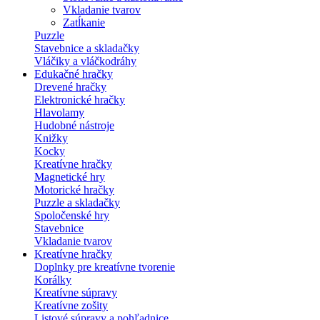
Vkladanie tvarov
Zatĺkanie
Puzzle
Stavebnice a skladačky
Vláčiky a vláčkodráhy
Edukačné hračky
Drevené hračky
Elektronické hračky
Hlavolamy
Hudobné nástroje
Knižky
Kocky
Kreatívne hračky
Magnetické hry
Motorické hračky
Puzzle a skladačky
Spoločenské hry
Stavebnice
Vkladanie tvarov
Kreatívne hračky
Doplnky pre kreatívne tvorenie
Korálky
Kreatívne súpravy
Kreatívne zošity
Listové súpravy a pohľadnice