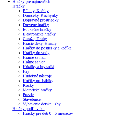
Hračky pre najmenších
Hračky
Bábiky, Kočíky
Domčeky, Kuchynky
Dopravné prostriedky
Drevené hračky
Edukačné hračky
Elektronické hračky
Garáže, Dráhy
Hracie deky, Hrazdy
Hračky do postieľky a kočíka
Hračky do vody
Hráme sa na...
Hráme sa von
Hrkálky a hryzadlá
Hry
Hudobné nástroje
Kočíky pre bábiky
Kocky
Motorické hračky
Puzzle
Stavebnice
Vybavenie detskej izby
Hračky podľa veku
Hračky pre deti 0 - 6 mesiacov