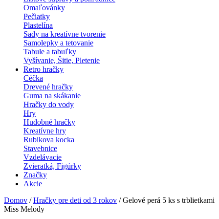
Omaľovánky
Pečiatky
Plastelína
Sady na kreatívne tvorenie
Samolepky a tetovanie
Tabule a tabuľky
Vyšívanie, Šitie, Pletenie
Retro hračky
Céčka
Drevené hračky
Guma na skákanie
Hračky do vody
Hry
Hudobné hračky
Kreatívne hry
Rubikova kocka
Stavebnice
Vzdelávacie
Zvieratká, Figúrky
Značky
Akcie
Domov
/
Hračky pre deti od 3 rokov
/ Gelové perá 5 ks s trblietkami
Miss Melody