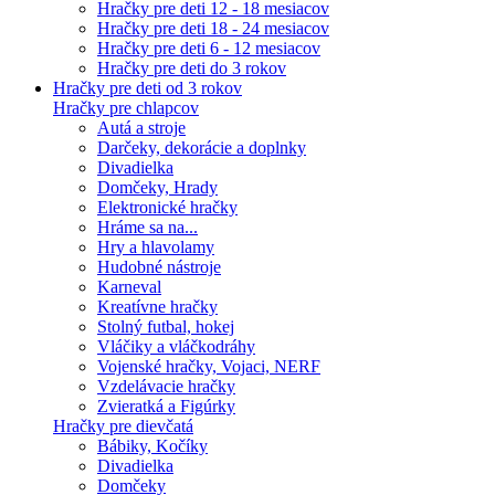
Hračky pre deti 12 - 18 mesiacov
Hračky pre deti 18 - 24 mesiacov
Hračky pre deti 6 - 12 mesiacov
Hračky pre deti do 3 rokov
Hračky pre deti od 3 rokov
Hračky pre chlapcov
Autá a stroje
Darčeky, dekorácie a doplnky
Divadielka
Domčeky, Hrady
Elektronické hračky
Hráme sa na...
Hry a hlavolamy
Hudobné nástroje
Karneval
Kreatívne hračky
Stolný futbal, hokej
Vláčiky a vláčkodráhy
Vojenské hračky, Vojaci, NERF
Vzdelávacie hračky
Zvieratká a Figúrky
Hračky pre dievčatá
Bábiky, Kočíky
Divadielka
Domčeky