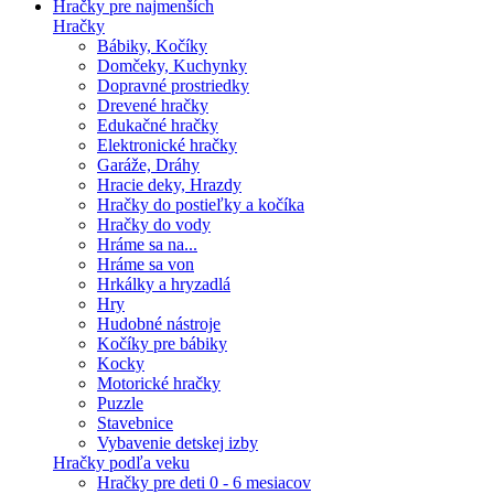
Hračky pre najmenších
Hračky
Bábiky, Kočíky
Domčeky, Kuchynky
Dopravné prostriedky
Drevené hračky
Edukačné hračky
Elektronické hračky
Garáže, Dráhy
Hracie deky, Hrazdy
Hračky do postieľky a kočíka
Hračky do vody
Hráme sa na...
Hráme sa von
Hrkálky a hryzadlá
Hry
Hudobné nástroje
Kočíky pre bábiky
Kocky
Motorické hračky
Puzzle
Stavebnice
Vybavenie detskej izby
Hračky podľa veku
Hračky pre deti 0 - 6 mesiacov