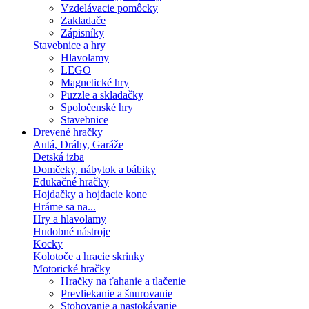
Vzdelávacie pomôcky
Zakladače
Zápisníky
Stavebnice a hry
Hlavolamy
LEGO
Magnetické hry
Puzzle a skladačky
Spoločenské hry
Stavebnice
Drevené hračky
Autá, Dráhy, Garáže
Detská izba
Domčeky, nábytok a bábiky
Edukačné hračky
Hojdačky a hojdacie kone
Hráme sa na...
Hry a hlavolamy
Hudobné nástroje
Kocky
Kolotoče a hracie skrinky
Motorické hračky
Hračky na ťahanie a tlačenie
Prevliekanie a šnurovanie
Stohovanie a nastokávanie