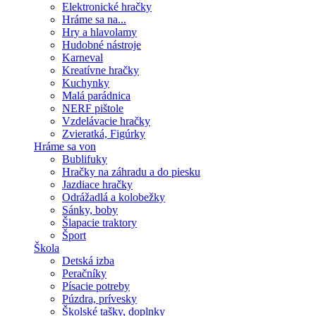
Elektronické hračky
Hráme sa na...
Hry a hlavolamy
Hudobné nástroje
Karneval
Kreatívne hračky
Kuchynky
Malá parádnica
NERF pištole
Vzdelávacie hračky
Zvieratká, Figúrky
Hráme sa von
Bublifuky
Hračky na záhradu a do piesku
Jazdiace hračky
Odrážadlá a kolobežky
Sánky, boby
Šlapacie traktory
Šport
Škola
Detská izba
Peračníky
Písacie potreby
Púzdra, prívesky
Školské tašky, doplnky