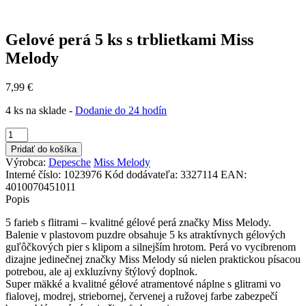
Gelové perá 5 ks s trblietkami Miss
Melody
7,99
€
4 ks na sklade -
Dodanie do 24 hodín
množstvo
Gelové
Pridať do košíka
perá
Výrobca:
Depesche
Miss Melody
5
Interné číslo:
1023976
Kód dodávateľa:
3327114
EAN:
ks
4010070451011
s
Popis
trblietkami
Miss
5 farieb s flitrami – kvalitné gélové perá značky Miss Melody.
Melody
Balenie v plastovom puzdre obsahuje 5 ks atraktívnych gélových
guľôčkových pier s klipom a silnejším hrotom. Perá vo vycibrenom
dizajne jedinečnej značky Miss Melody sú nielen praktickou písacou
potrebou, ale aj exkluzívny štýlový doplnok.
Super mäkké a kvalitné gélové atramentové náplne s glitrami vo
fialovej, modrej, striebornej, červenej a ružovej farbe zabezpečí