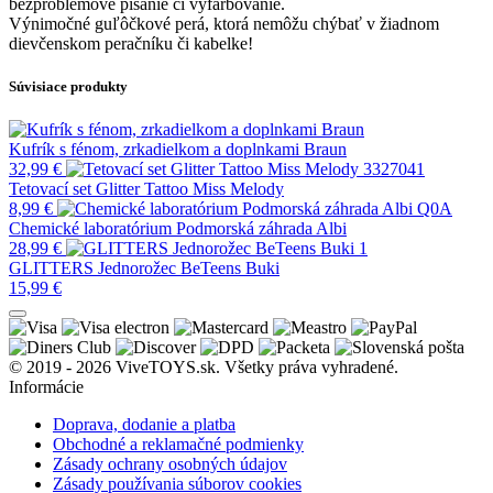
bezproblémové písanie či vyfarbovanie.
Výnimočné guľôčkové perá, ktorá nemôžu chýbať v žiadnom
dievčenskom peračníku či kabelke!
Súvisiace produkty
Kufrík s fénom, zrkadielkom a doplnkami Braun
32,99
€
Tetovací set Glitter Tattoo Miss Melody
8,99
€
Chemické laboratórium Podmorská záhrada Albi
28,99
€
GLITTERS Jednorožec BeTeens Buki
15,99
€
© 2019 - 2026 ViveTOYS.sk. Všetky práva vyhradené.
Informácie
Doprava, dodanie a platba
Obchodné a reklamačné podmienky
Zásady ochrany osobných údajov
Zásady používania súborov cookies