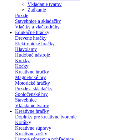
Vkladanie tvarov
Zatĺkanie
Puzzle
Stavebnice a skladačky
Vláčiky a vláčkodráhy
Edukačné hračky
Drevené hračky
Elektronické hračky
Hlavolamy
Hudobné nástroje
Knižky
Kocky
Kreatívne hračky
Magnetické hry
Motorické hračky
Puzzle a skladačky
Spoločenské hry
Stavebnice
Vkladanie tvarov
Kreatívne hračky
Doplnky pre kreatívne tvorenie
Korálky
Kreatívne súpravy
Kreatívne zošity
Listové súpravy a pohľadnice