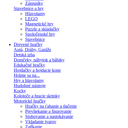
Zápisníky
Stavebnice a hry
Hlavolamy
LEGO
Magnetické hry
Puzzle a skladačky
Spoločenské hry
Stavebnice
Drevené hračky
Autá, Dráhy, Garáže
Detská izba
Domčeky, nábytok a bábiky
Edukačné hračky
Hojdačky a hojdacie kone
Hráme sa na...
Hry a hlavolamy
Hudobné nástroje
Kocky
Kolotoče a hracie skrinky
Motorické hračky
Hračky na ťahanie a tlačenie
Prevliekanie a šnurovanie
Stohovanie a nastokávanie
Vkladanie tvarov
Zatĺkanie