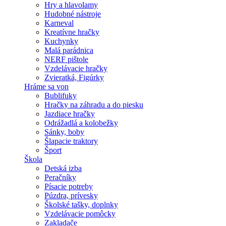
Hry a hlavolamy
Hudobné nástroje
Karneval
Kreatívne hračky
Kuchynky
Malá parádnica
NERF pištole
Vzdelávacie hračky
Zvieratká, Figúrky
Hráme sa von
Bublifuky
Hračky na záhradu a do piesku
Jazdiace hračky
Odrážadlá a kolobežky
Sánky, boby
Šlapacie traktory
Šport
Škola
Detská izba
Peračníky
Písacie potreby
Púzdra, prívesky
Školské tašky, doplnky
Vzdelávacie pomôcky
Zakladače