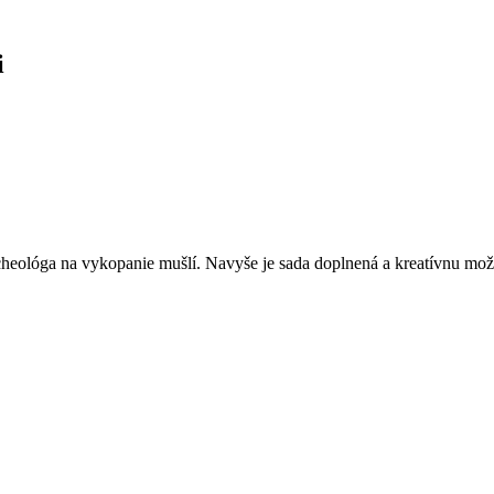
i
cheológa na vykopanie mušlí. Navyše je sada doplnená a kreatívnu mo