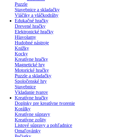
Puzzle
Stavebnice a skladačky
Vláčiky a vláčkodráhy
Edukačné hračky
Drevené hračky
Elektronické hračky
Hlavolamy
Hudobné nástroje
Knižky
Kocky
Kreatívne hračky
Magnetické hry
Motorické hračky
Puzzle a skladačky
Spoločenské hry
Stavebnice
Vkladanie tvarov
Kreatívne hračky
Doplnky pre kreatívne tvorenie
Korálky
Kreatívne súpravy
Kreatívne zošity
Listové súpravy a pohľadnice
Omaľovánky
Pečiatky