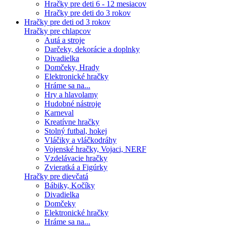
Hračky pre deti 6 - 12 mesiacov
Hračky pre deti do 3 rokov
Hračky pre deti od 3 rokov
Hračky pre chlapcov
Autá a stroje
Darčeky, dekorácie a doplnky
Divadielka
Domčeky, Hrady
Elektronické hračky
Hráme sa na...
Hry a hlavolamy
Hudobné nástroje
Karneval
Kreatívne hračky
Stolný futbal, hokej
Vláčiky a vláčkodráhy
Vojenské hračky, Vojaci, NERF
Vzdelávacie hračky
Zvieratká a Figúrky
Hračky pre dievčatá
Bábiky, Kočíky
Divadielka
Domčeky
Elektronické hračky
Hráme sa na...