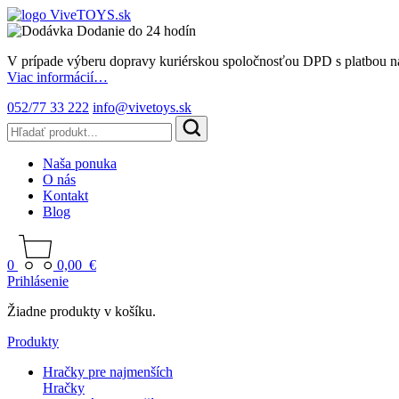
Dodanie do 24 hodín
V prípade výberu dopravy kuriérskou spoločnosťou DPD s platbou n
Viac informácií…
052/77 33 222
info@vivetoys.sk
Naša ponuka
O nás
Kontakt
Blog
0
0,00
€
Prihlásenie
Žiadne produkty v košíku.
Produkty
Hračky pre najmenších
Hračky