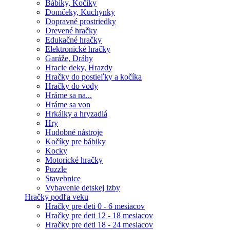
Bábiky, Kočíky
Domčeky, Kuchynky
Dopravné prostriedky
Drevené hračky
Edukačné hračky
Elektronické hračky
Garáže, Dráhy
Hracie deky, Hrazdy
Hračky do postieľky a kočíka
Hračky do vody
Hráme sa na...
Hráme sa von
Hrkálky a hryzadlá
Hry
Hudobné nástroje
Kočíky pre bábiky
Kocky
Motorické hračky
Puzzle
Stavebnice
Vybavenie detskej izby
Hračky podľa veku
Hračky pre deti 0 - 6 mesiacov
Hračky pre deti 12 - 18 mesiacov
Hračky pre deti 18 - 24 mesiacov