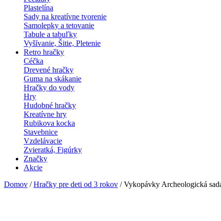
Plastelína
Sady na kreatívne tvorenie
Samolepky a tetovanie
Tabule a tabuľky
Vyšívanie, Šitie, Pletenie
Retro hračky
Céčka
Drevené hračky
Guma na skákanie
Hračky do vody
Hry
Hudobné hračky
Kreatívne hry
Rubikova kocka
Stavebnice
Vzdelávacie
Zvieratká, Figúrky
Značky
Akcie
Domov
/
Hračky pre deti od 3 rokov
/ Vykopávky Archeologická sad