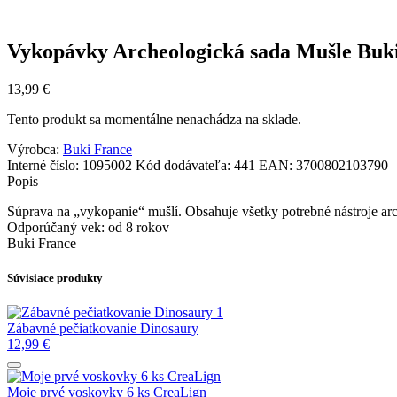
Vykopávky Archeologická sada Mušle Buk
13,99
€
Tento produkt sa momentálne nenachádza na sklade.
Výrobca:
Buki France
Interné číslo:
1095002
Kód dodávateľa:
441
EAN:
3700802103790
Popis
Súprava na „vykopanie“ mušlí. Obsahuje všetky potrebné nástroje ar
Odporúčaný vek: od 8 rokov
Buki France
Súvisiace produkty
Zábavné pečiatkovanie Dinosaury
12,99
€
Moje prvé voskovky 6 ks CreaLign