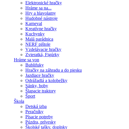
Elektronické hračky
Hráme sa na...
Hry a hlavolamy
Hudobné nástroje
Karneval
Kreatívne hračky
Kuchynky
Malá parádnica
NERF pištole
Vzdelávacie hračky
Zvieratká, Figúrky
Hráme sa von
Bublifuky
Hračky na záhradu a do piesku
Jazdiace hračky
Odrážadlá a kolobežky
Sánky, boby
Šlapacie traktory
Šport
Škola
Detská izba
Peračníky
Písacie potreby
Púzdra, prívesky
Školské tašky, doplnky