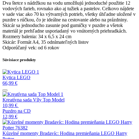
Dva štetce s nádržkou na vodu umožňujú jednoduché použitie 12
vodových farieb, rovnako ako aj tužiek a pastelov. Celkovo nájdete
v sade viac ako 70 ks výtvarných potrieb, všetky úhľadne uložené v
puzdre s rúčkou, čo je ideálne na cestovanie alebo na prázdniny.
Skicár sa jednoducho zasunie pod gumičky v puzdre a všetok
materiál je prehľadne usporiadaný vo vnútorných priehradkách.
Rozmery balenia: 34 x 6,5 x 24 cm
Skicár: Formát A4, 35 odnímateľných listov
Odporúčaný vek: od 6 rokov
Súvisiace produkty
Kytica LEGO
66,99
€
Kreatívna sada Víly Top Model
10,99
€
Puzdro na CD
12,99
€
Kúzelné momenty Bradavíc: Hodina premieňania LEGO Harry
Potter