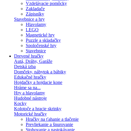
Vzdelávacie pomôcky
Zakladače
Zápisníky
Stavebnice a hry
Hlavolamy
LEGO
Magnetické hry
Puzzle a skladačky
Spoločenské hry
Stavebnice
Drevené hračky
Autá, Dráhy, Garáže
Detská izba
Domčeky, nábytok a bábiky
Edukačné hračky
Hojdačky a hojdacie kone
Hráme sa na...
Hry a hlavolamy
Hudobné nástroje
Kocky
Kolotoče a hracie skrinky
Motorické hračky
Hračky na ťahanie a tlačenie
Prevliekanie a šnurovanie
Stohovanie a nastokávanie