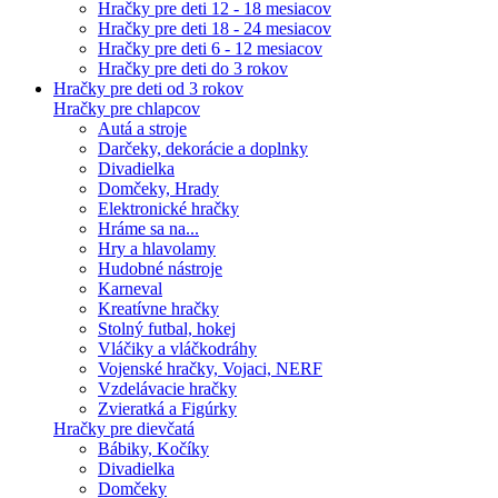
Hračky pre deti 12 - 18 mesiacov
Hračky pre deti 18 - 24 mesiacov
Hračky pre deti 6 - 12 mesiacov
Hračky pre deti do 3 rokov
Hračky pre deti od 3 rokov
Hračky pre chlapcov
Autá a stroje
Darčeky, dekorácie a doplnky
Divadielka
Domčeky, Hrady
Elektronické hračky
Hráme sa na...
Hry a hlavolamy
Hudobné nástroje
Karneval
Kreatívne hračky
Stolný futbal, hokej
Vláčiky a vláčkodráhy
Vojenské hračky, Vojaci, NERF
Vzdelávacie hračky
Zvieratká a Figúrky
Hračky pre dievčatá
Bábiky, Kočíky
Divadielka
Domčeky