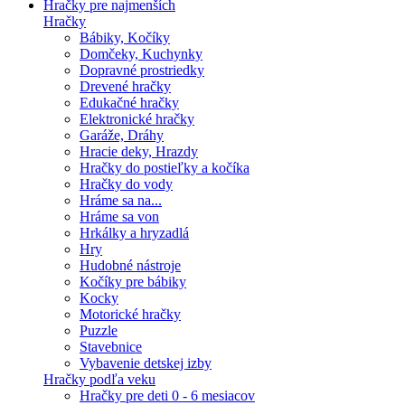
Hračky pre najmenších
Hračky
Bábiky, Kočíky
Domčeky, Kuchynky
Dopravné prostriedky
Drevené hračky
Edukačné hračky
Elektronické hračky
Garáže, Dráhy
Hracie deky, Hrazdy
Hračky do postieľky a kočíka
Hračky do vody
Hráme sa na...
Hráme sa von
Hrkálky a hryzadlá
Hry
Hudobné nástroje
Kočíky pre bábiky
Kocky
Motorické hračky
Puzzle
Stavebnice
Vybavenie detskej izby
Hračky podľa veku
Hračky pre deti 0 - 6 mesiacov