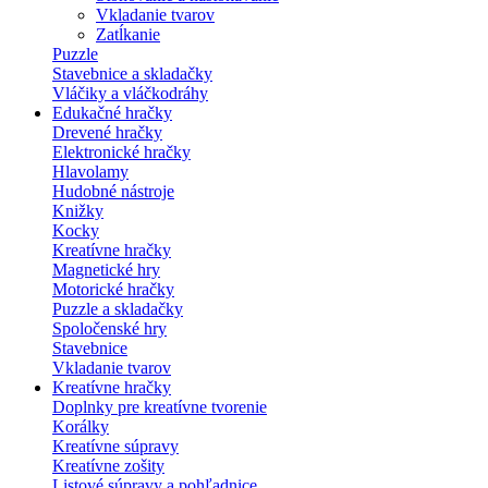
Vkladanie tvarov
Zatĺkanie
Puzzle
Stavebnice a skladačky
Vláčiky a vláčkodráhy
Edukačné hračky
Drevené hračky
Elektronické hračky
Hlavolamy
Hudobné nástroje
Knižky
Kocky
Kreatívne hračky
Magnetické hry
Motorické hračky
Puzzle a skladačky
Spoločenské hry
Stavebnice
Vkladanie tvarov
Kreatívne hračky
Doplnky pre kreatívne tvorenie
Korálky
Kreatívne súpravy
Kreatívne zošity
Listové súpravy a pohľadnice