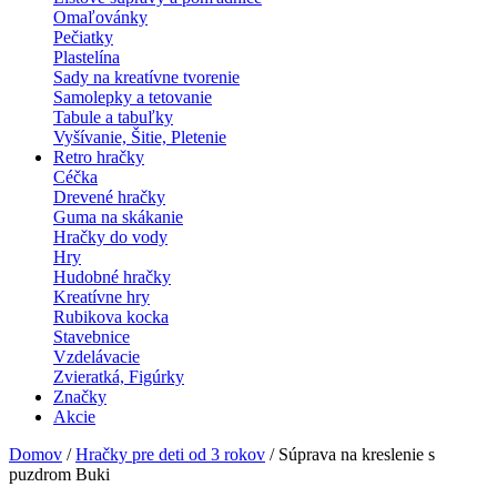
Omaľovánky
Pečiatky
Plastelína
Sady na kreatívne tvorenie
Samolepky a tetovanie
Tabule a tabuľky
Vyšívanie, Šitie, Pletenie
Retro hračky
Céčka
Drevené hračky
Guma na skákanie
Hračky do vody
Hry
Hudobné hračky
Kreatívne hry
Rubikova kocka
Stavebnice
Vzdelávacie
Zvieratká, Figúrky
Značky
Akcie
Domov
/
Hračky pre deti od 3 rokov
/ Súprava na kreslenie s
puzdrom Buki