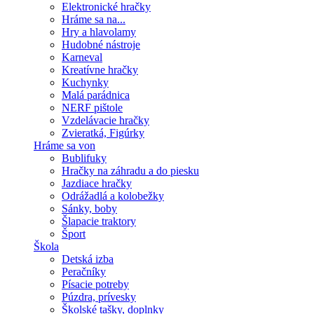
Elektronické hračky
Hráme sa na...
Hry a hlavolamy
Hudobné nástroje
Karneval
Kreatívne hračky
Kuchynky
Malá parádnica
NERF pištole
Vzdelávacie hračky
Zvieratká, Figúrky
Hráme sa von
Bublifuky
Hračky na záhradu a do piesku
Jazdiace hračky
Odrážadlá a kolobežky
Sánky, boby
Šlapacie traktory
Šport
Škola
Detská izba
Peračníky
Písacie potreby
Púzdra, prívesky
Školské tašky, doplnky