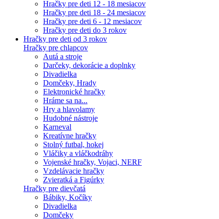
Hračky pre deti 12 - 18 mesiacov
Hračky pre deti 18 - 24 mesiacov
Hračky pre deti 6 - 12 mesiacov
Hračky pre deti do 3 rokov
Hračky pre deti od 3 rokov
Hračky pre chlapcov
Autá a stroje
Darčeky, dekorácie a doplnky
Divadielka
Domčeky, Hrady
Elektronické hračky
Hráme sa na...
Hry a hlavolamy
Hudobné nástroje
Karneval
Kreatívne hračky
Stolný futbal, hokej
Vláčiky a vláčkodráhy
Vojenské hračky, Vojaci, NERF
Vzdelávacie hračky
Zvieratká a Figúrky
Hračky pre dievčatá
Bábiky, Kočíky
Divadielka
Domčeky