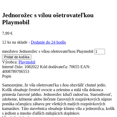
Jednorožec s vílou ošetrovateľkou
Playmobil
7,99
€
12 ks na sklade -
Dodanie do 24 hodín
množstvo Jednorožec s vílou ošetrovateľkou Playmobil
Pridať do košíka
Výrobca:
Playmobil
Interné číslo:
1082022
Kód dodávateľa:
70655
EAN:
4008789706553
Popis
Samozrejme, že víla ošetrovateľka s ňou obzvlášť chutné jedlo.
Košík obsahuje čerstvé ovocie a zeleninu a milá víla dokonca
priniesla čarovné jablko. Jednorožec kňučí radosťou. Starostlivosť,
zdobenie, kŕmenie alebo liečenie čarovných rozprávkových súprav
ponúka očarujúcu zábavu pre všetkých malých rozprávkových
kamarátov. Táto stavebnica obsahuje kŕmnu vílu a jednorožca, košík
s jedlom a mnoho ďalších milujúcich doplnkov.