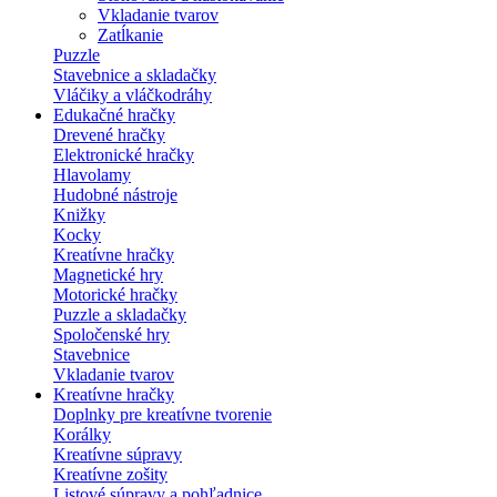
Vkladanie tvarov
Zatĺkanie
Puzzle
Stavebnice a skladačky
Vláčiky a vláčkodráhy
Edukačné hračky
Drevené hračky
Elektronické hračky
Hlavolamy
Hudobné nástroje
Knižky
Kocky
Kreatívne hračky
Magnetické hry
Motorické hračky
Puzzle a skladačky
Spoločenské hry
Stavebnice
Vkladanie tvarov
Kreatívne hračky
Doplnky pre kreatívne tvorenie
Korálky
Kreatívne súpravy
Kreatívne zošity
Listové súpravy a pohľadnice