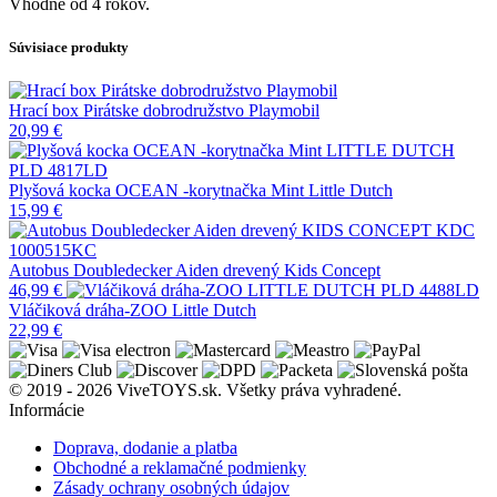
Vhodné od 4 rokov.
Súvisiace produkty
Hrací box Pirátske dobrodružstvo Playmobil
20,99
€
Plyšová kocka OCEAN -korytnačka Mint Little Dutch
15,99
€
Autobus Doubledecker Aiden drevený Kids Concept
46,99
€
Vláčiková dráha-ZOO Little Dutch
22,99
€
© 2019 - 2026 ViveTOYS.sk. Všetky práva vyhradené.
Informácie
Doprava, dodanie a platba
Obchodné a reklamačné podmienky
Zásady ochrany osobných údajov