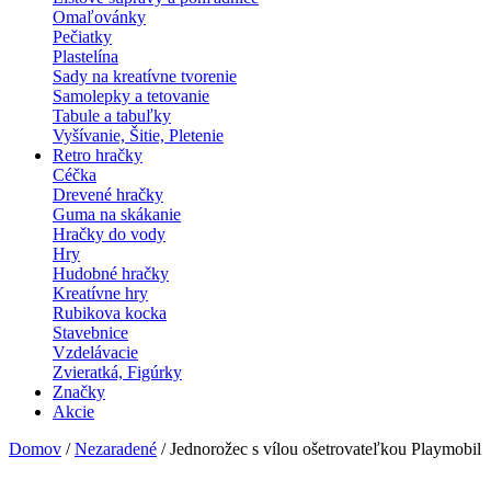
Omaľovánky
Pečiatky
Plastelína
Sady na kreatívne tvorenie
Samolepky a tetovanie
Tabule a tabuľky
Vyšívanie, Šitie, Pletenie
Retro hračky
Céčka
Drevené hračky
Guma na skákanie
Hračky do vody
Hry
Hudobné hračky
Kreatívne hry
Rubikova kocka
Stavebnice
Vzdelávacie
Zvieratká, Figúrky
Značky
Akcie
Domov
/
Nezaradené
/ Jednorožec s vílou ošetrovateľkou Playmobil