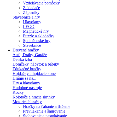
Vzdelávacie pomôcky
Zakladače
Zápisníky
Stavebnice a hry
Hlavolamy
LEGO
Magnetické hry
Puzzle a skladačky
Spoločenské hry
Stavebnice
Drevené hračky
Autá, Dráhy, Garáže
Detská izba
Domčeky, nábytok a bábiky
Edukačné hračky
Hojdačky a hojdacie kone
Hráme sa na...
Hry a hlavolamy
Hudobné nástroje
Kocky
Kolotoče a hracie skrinky
Motorické hračky
Hračky na ťahanie a tlačenie
Prevliekanie a šnurovanie
Stohovanie a nastokávanie