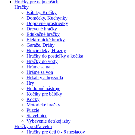
Hračky pre najmenších
Hračky
Bábiky, Kočíky
Domčeky, Kuchynky
Dopravné prostriedky
Drevené hračky
Edukačné hračky
Elektronické hračky
Garáže, Dráhy
Hracie deky, Hrazdy
Hračky do postieľky a kočíka
Hračky do vody
Hráme sa na...
Hráme sa von
Hrkálky a hryzadlá
Hry
Hudobné nástroje
Kočíky pre bábiky
Kocky
Motorické hračky
Puzzle
Stavebnice
Vybavenie detskej izby
Hračky podľa veku
Hračky pre deti 0 - 6 mesiacov