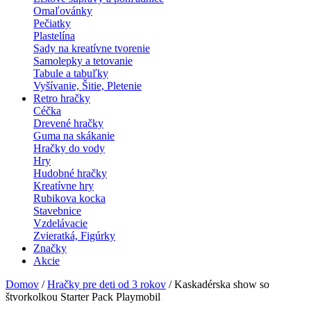
Omaľovánky
Pečiatky
Plastelína
Sady na kreatívne tvorenie
Samolepky a tetovanie
Tabule a tabuľky
Vyšívanie, Šitie, Pletenie
Retro hračky
Céčka
Drevené hračky
Guma na skákanie
Hračky do vody
Hry
Hudobné hračky
Kreatívne hry
Rubikova kocka
Stavebnice
Vzdelávacie
Zvieratká, Figúrky
Značky
Akcie
Domov
/
Hračky pre deti od 3 rokov
/ Kaskadérska show so
štvorkolkou Starter Pack Playmobil