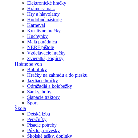
Elektronické hračky
Hráme sa na...
Hry a hlavolamy
Hudobné nástroje
Karneval
Kreatívne hračky
Kuchynky
Malá parádnica
NERF pištole
Vzdelávacie hračky
Zvieratká, Figúrky
Hráme sa von
Bublifuky
Hračky na záhradu a do piesku
Jazdiace hračky
Odrážadlá a kolobežky
Sánky, boby
Šlapacie traktory
Šport
Škola
Detská izba
Peračníky
Písacie potreby
Púzdra, prívesky
Školské tašky, doplnky