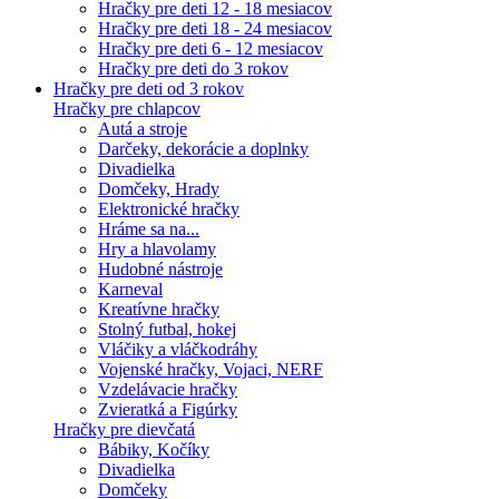
Hračky pre deti 12 - 18 mesiacov
Hračky pre deti 18 - 24 mesiacov
Hračky pre deti 6 - 12 mesiacov
Hračky pre deti do 3 rokov
Hračky pre deti od 3 rokov
Hračky pre chlapcov
Autá a stroje
Darčeky, dekorácie a doplnky
Divadielka
Domčeky, Hrady
Elektronické hračky
Hráme sa na...
Hry a hlavolamy
Hudobné nástroje
Karneval
Kreatívne hračky
Stolný futbal, hokej
Vláčiky a vláčkodráhy
Vojenské hračky, Vojaci, NERF
Vzdelávacie hračky
Zvieratká a Figúrky
Hračky pre dievčatá
Bábiky, Kočíky
Divadielka
Domčeky