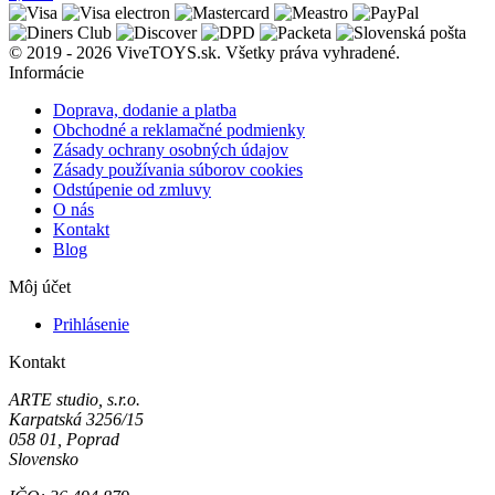
© 2019 - 2026 ViveTOYS.sk. Všetky práva vyhradené.
Informácie
Doprava, dodanie a platba
Obchodné a reklamačné podmienky
Zásady ochrany osobných údajov
Zásady používania súborov cookies
Odstúpenie od zmluvy
O nás
Kontakt
Blog
Môj účet
Prihlásenie
Kontakt
ARTE studio, s.r.o.
Karpatská 3256/15
058 01, Poprad
Slovensko