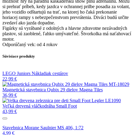
možnosť hry na parádnu kaskadérsku show plnú adrenalínu. Môžu
si prehrať príbeh, kedy jazdca v ochrannej prilbe posadia za volant,
jeho vozidlo odštartujú na trať, na ktorej ho čaká prekonanie
horiacej rampy s nebezpečenstvom prevrátenia. Diváci budú určite
zvedaví ako jazda dopadne.
Figúrky sú vyrábané z odolných a hlavne zdravotne nezávadných
plastov, sú zaoblené, ľahko umývateľné. Štvorkolka má naťahovací
motor.
Odporúčaný vek: od 4 rokov
Súvisiace produkty
LEGO Juniors Nákladiak cestárov
22,99
€
Magnetická stavebnica Qubix 29 dielov Magna Tiles
36,99
€
Veľká drevená vláčkodráha Small Foot
43,99
€
Stavebnica Morane Saulnier MS 406, 1:72
4,99
€