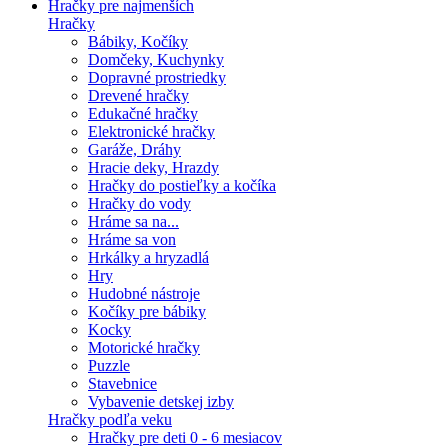
Hračky pre najmenších
Hračky
Bábiky, Kočíky
Domčeky, Kuchynky
Dopravné prostriedky
Drevené hračky
Edukačné hračky
Elektronické hračky
Garáže, Dráhy
Hracie deky, Hrazdy
Hračky do postieľky a kočíka
Hračky do vody
Hráme sa na...
Hráme sa von
Hrkálky a hryzadlá
Hry
Hudobné nástroje
Kočíky pre bábiky
Kocky
Motorické hračky
Puzzle
Stavebnice
Vybavenie detskej izby
Hračky podľa veku
Hračky pre deti 0 - 6 mesiacov