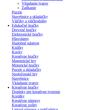
Vkladanie tvarov
Zatĺkanie
Puzzle
Stavebnice a skladačky
Vláčiky a vláčkodráhy
Edukačné hračky
Drevené hračky
Elektronické hračky
Hlavolamy
Hudobné nástroje
Knižky
Kocky
Kreatívne hračky
Magnetické hry
Motorické hračky
Puzzle a skladačky
Spoločenské hry
Stavebnice
Vkladanie tvarov
Kreatívne hračky
Doplnky pre kreatívne tvorenie
Korálky
Kreatívne súpravy
Kreatívne zošity
Listové súpravy a pohľadnice