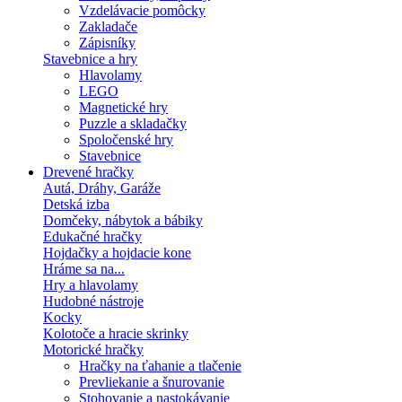
Vzdelávacie pomôcky
Zakladače
Zápisníky
Stavebnice a hry
Hlavolamy
LEGO
Magnetické hry
Puzzle a skladačky
Spoločenské hry
Stavebnice
Drevené hračky
Autá, Dráhy, Garáže
Detská izba
Domčeky, nábytok a bábiky
Edukačné hračky
Hojdačky a hojdacie kone
Hráme sa na...
Hry a hlavolamy
Hudobné nástroje
Kocky
Kolotoče a hracie skrinky
Motorické hračky
Hračky na ťahanie a tlačenie
Prevliekanie a šnurovanie
Stohovanie a nastokávanie