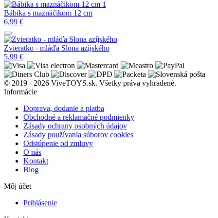
Bábika s maznáčikom 12 cm
6,99
€
Zvieratko - mláďa Slona azíjského
5,99
€
© 2019 - 2026 ViveTOYS.sk. Všetky práva vyhradené.
Informácie
Doprava, dodanie a platba
Obchodné a reklamačné podmienky
Zásady ochrany osobných údajov
Zásady používania súborov cookies
Odstúpenie od zmluvy
O nás
Kontakt
Blog
Môj účet
Prihlásenie