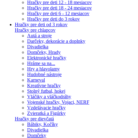
Hračky pre deti 12 - 18 mesiacov
Hračky pre deti 18 - 24 mesiacov
Hračky pre deti 6 - 12 mesiacov
Hračky pre deti do 3 rokov
Hračky pre deti od 3 rokov
Hračky pre chlapcov
Autá a stroje
Darčeky, dekorácie a doplnky
Divadielka
Domčeky, Hrady
Elektronické hračky
Hráme sa na...
Hry a hlavolamy
Hudobné nástroje
Karneval
Kreatívne hračky
Stolný futbal, hokej
Vláčiky a vláčkodráhy
Vojenské hračky, Vojaci, NERF
Vzdelávacie hračky
Zvieratká a Figúrky
Hračky pre dievčatá
Bábiky, Kočíky
Divadielka
Domčeky