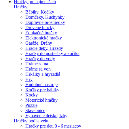
Hračky pre najmenších
Hračky
Bábiky, Kočíky
Domčeky, Kuchynky
Dopravné prostriedky
Drevené hračky
Edukačné hračky
Elektronické hračky
Garáže, Dráhy
Hracie deky, Hrazdy
Hračky do postieľky a kočíka
Hračky do vody
Hráme sa na...
Hráme sa von
Hrkálky a hryzadlá
Hry
Hudobné nástroje
Kočíky pre bábiky
Kocky
Motorické hračky
Puzzle
Stavebnice
Vybavenie detskej izby
Hračky podľa veku
Hračky pre deti 0 - 6 mesiacov