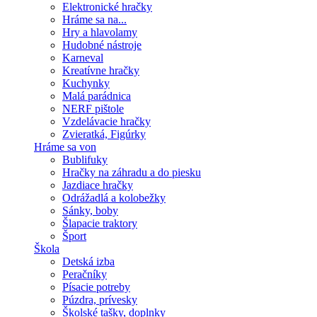
Elektronické hračky
Hráme sa na...
Hry a hlavolamy
Hudobné nástroje
Karneval
Kreatívne hračky
Kuchynky
Malá parádnica
NERF pištole
Vzdelávacie hračky
Zvieratká, Figúrky
Hráme sa von
Bublifuky
Hračky na záhradu a do piesku
Jazdiace hračky
Odrážadlá a kolobežky
Sánky, boby
Šlapacie traktory
Šport
Škola
Detská izba
Peračníky
Písacie potreby
Púzdra, prívesky
Školské tašky, doplnky