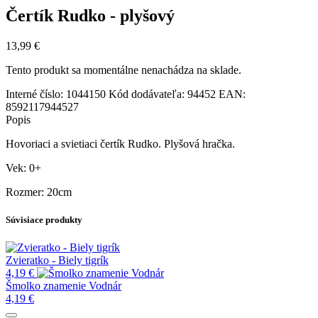
Čertík Rudko - plyšový
13,99
€
Tento produkt sa momentálne nenachádza na sklade.
Interné číslo:
1044150
Kód dodávateľa:
94452
EAN:
8592117944527
Popis
Hovoriaci a svietiaci čertík Rudko. Plyšová hračka.
Vek: 0+
Rozmer: 20cm
Súvisiace produkty
Zvieratko - Biely tigrík
4,19
€
Šmolko znamenie Vodnár
4,19
€