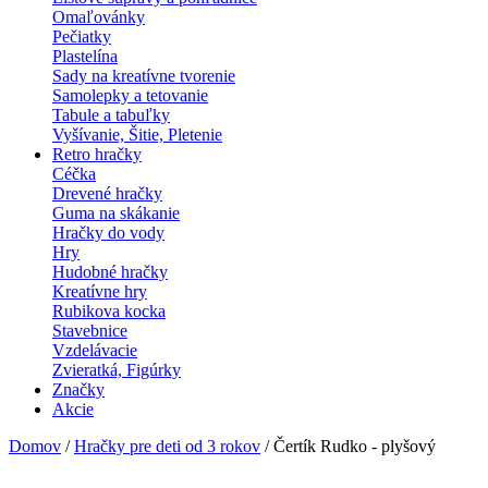
Omaľovánky
Pečiatky
Plastelína
Sady na kreatívne tvorenie
Samolepky a tetovanie
Tabule a tabuľky
Vyšívanie, Šitie, Pletenie
Retro hračky
Céčka
Drevené hračky
Guma na skákanie
Hračky do vody
Hry
Hudobné hračky
Kreatívne hry
Rubikova kocka
Stavebnice
Vzdelávacie
Zvieratká, Figúrky
Značky
Akcie
Domov
/
Hračky pre deti od 3 rokov
/ Čertík Rudko - plyšový