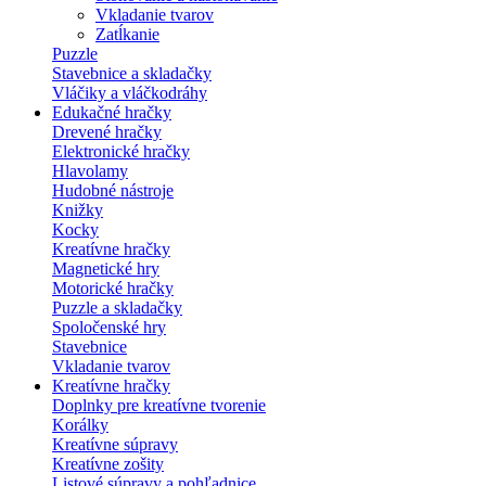
Vkladanie tvarov
Zatĺkanie
Puzzle
Stavebnice a skladačky
Vláčiky a vláčkodráhy
Edukačné hračky
Drevené hračky
Elektronické hračky
Hlavolamy
Hudobné nástroje
Knižky
Kocky
Kreatívne hračky
Magnetické hry
Motorické hračky
Puzzle a skladačky
Spoločenské hry
Stavebnice
Vkladanie tvarov
Kreatívne hračky
Doplnky pre kreatívne tvorenie
Korálky
Kreatívne súpravy
Kreatívne zošity
Listové súpravy a pohľadnice