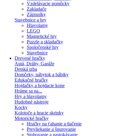
Vzdelávacie pomôcky
Zakladače
Zápisníky
Stavebnice a hry
Hlavolamy
LEGO
Magnetické hry
Puzzle a skladačky
Spoločenské hry
Stavebnice
Drevené hračky
Autá, Dráhy, Garáže
Detská izba
Domčeky, nábytok a bábiky
Edukačné hračky
Hojdačky a hojdacie kone
Hráme sa na...
Hry a hlavolamy
Hudobné nástroje
Kocky
Kolotoče a hracie skrinky
Motorické hračky
Hračky na ťahanie a tlačenie
Prevliekanie a šnurovanie
Stohovanie a nastokávanie