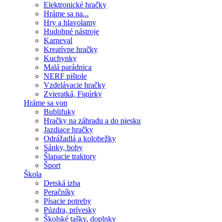
Elektronické hračky
Hráme sa na...
Hry a hlavolamy
Hudobné nástroje
Karneval
Kreatívne hračky
Kuchynky
Malá parádnica
NERF pištole
Vzdelávacie hračky
Zvieratká, Figúrky
Hráme sa von
Bublifuky
Hračky na záhradu a do piesku
Jazdiace hračky
Odrážadlá a kolobežky
Sánky, boby
Šlapacie traktory
Šport
Škola
Detská izba
Peračníky
Písacie potreby
Púzdra, prívesky
Školské tašky, doplnky