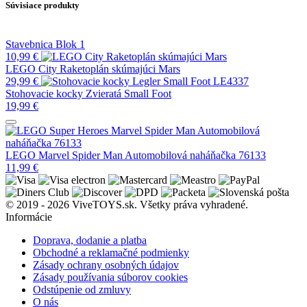
Súvisiace produkty
Stavebnica Blok 1
10,99
€
LEGO City Raketoplán skúmajúci Mars
29,99
€
Stohovacie kocky Zvieratá Small Foot
19,99
€
LEGO Marvel Spider Man Automobilová naháňačka 76133
11,99
€
© 2019 - 2026 ViveTOYS.sk. Všetky práva vyhradené.
Informácie
Doprava, dodanie a platba
Obchodné a reklamačné podmienky
Zásady ochrany osobných údajov
Zásady používania súborov cookies
Odstúpenie od zmluvy
O nás