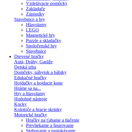
Vzdelávacie pomôcky
Zakladače
Zápisníky
Stavebnice a hry
Hlavolamy
LEGO
Magnetické hry
Puzzle a skladačky
Spoločenské hry
Stavebnice
Drevené hračky
Autá, Dráhy, Garáže
Detská izba
Domčeky, nábytok a bábiky
Edukačné hračky
Hojdačky a hojdacie kone
Hráme sa na...
Hry a hlavolamy
Hudobné nástroje
Kocky
Kolotoče a hracie skrinky
Motorické hračky
Hračky na ťahanie a tlačenie
Prevliekanie a šnurovanie
Stohovanie a nastokávanie