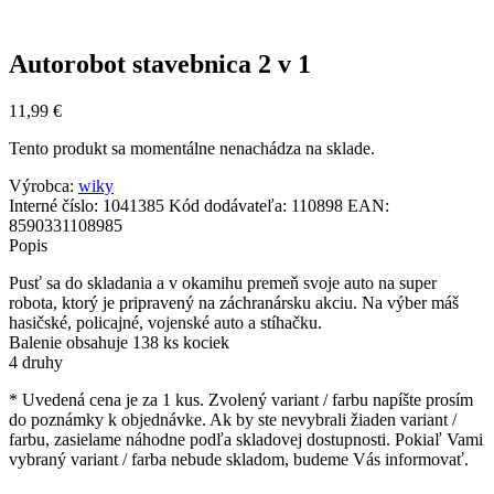
Autorobot stavebnica 2 v 1
11,99
€
Tento produkt sa momentálne nenachádza na sklade.
Výrobca:
wiky
Interné číslo:
1041385
Kód dodávateľa:
110898
EAN:
8590331108985
Popis
Pusť sa do skladania a v okamihu premeň svoje auto na super
robota, ktorý je pripravený na záchranársku akciu. Na výber máš
hasičské, policajné, vojenské auto a stíhačku.
Balenie obsahuje 138 ks kociek
4 druhy
* Uvedená cena je za 1 kus. Zvolený variant / farbu napíšte prosím
do poznámky k objednávke. Ak by ste nevybrali žiaden variant /
farbu, zasielame náhodne podľa skladovej dostupnosti. Pokiaľ Vami
vybraný variant / farba nebude skladom, budeme Vás informovať.