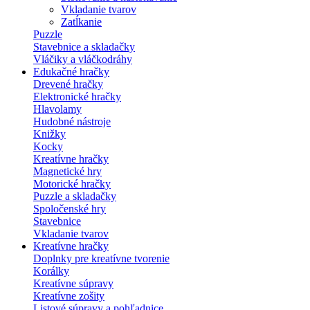
Vkladanie tvarov
Zatĺkanie
Puzzle
Stavebnice a skladačky
Vláčiky a vláčkodráhy
Edukačné hračky
Drevené hračky
Elektronické hračky
Hlavolamy
Hudobné nástroje
Knižky
Kocky
Kreatívne hračky
Magnetické hry
Motorické hračky
Puzzle a skladačky
Spoločenské hry
Stavebnice
Vkladanie tvarov
Kreatívne hračky
Doplnky pre kreatívne tvorenie
Korálky
Kreatívne súpravy
Kreatívne zošity
Listové súpravy a pohľadnice