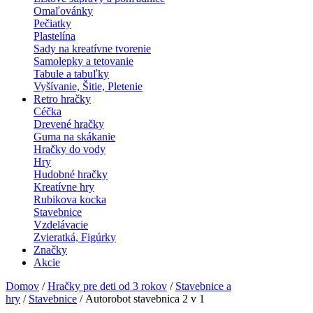
Omaľovánky
Pečiatky
Plastelína
Sady na kreatívne tvorenie
Samolepky a tetovanie
Tabule a tabuľky
Vyšívanie, Šitie, Pletenie
Retro hračky
Céčka
Drevené hračky
Guma na skákanie
Hračky do vody
Hry
Hudobné hračky
Kreatívne hry
Rubikova kocka
Stavebnice
Vzdelávacie
Zvieratká, Figúrky
Značky
Akcie
Domov
/
Hračky pre deti od 3 rokov
/
Stavebnice a
hry
/
Stavebnice
/ Autorobot stavebnica 2 v 1