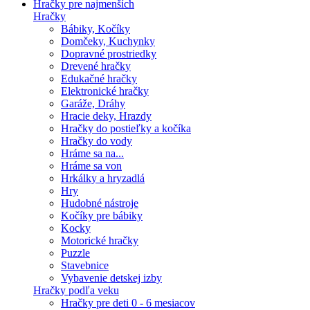
Hračky pre najmenších
Hračky
Bábiky, Kočíky
Domčeky, Kuchynky
Dopravné prostriedky
Drevené hračky
Edukačné hračky
Elektronické hračky
Garáže, Dráhy
Hracie deky, Hrazdy
Hračky do postieľky a kočíka
Hračky do vody
Hráme sa na...
Hráme sa von
Hrkálky a hryzadlá
Hry
Hudobné nástroje
Kočíky pre bábiky
Kocky
Motorické hračky
Puzzle
Stavebnice
Vybavenie detskej izby
Hračky podľa veku
Hračky pre deti 0 - 6 mesiacov