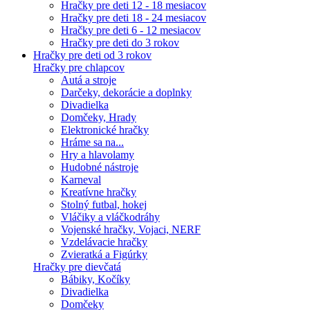
Hračky pre deti 12 - 18 mesiacov
Hračky pre deti 18 - 24 mesiacov
Hračky pre deti 6 - 12 mesiacov
Hračky pre deti do 3 rokov
Hračky pre deti od 3 rokov
Hračky pre chlapcov
Autá a stroje
Darčeky, dekorácie a doplnky
Divadielka
Domčeky, Hrady
Elektronické hračky
Hráme sa na...
Hry a hlavolamy
Hudobné nástroje
Karneval
Kreatívne hračky
Stolný futbal, hokej
Vláčiky a vláčkodráhy
Vojenské hračky, Vojaci, NERF
Vzdelávacie hračky
Zvieratká a Figúrky
Hračky pre dievčatá
Bábiky, Kočíky
Divadielka
Domčeky