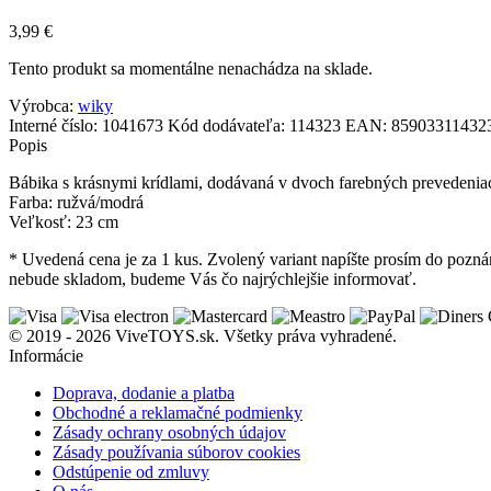
3,99
€
Tento produkt sa momentálne nenachádza na sklade.
Výrobca:
wiky
Interné číslo:
1041673
Kód dodávateľa:
114323
EAN:
85903311432
Popis
Bábika s krásnymi krídlami, dodávaná v dvoch farebných prevedeniac
Farba: ružvá/modrá
Veľkosť: 23 cm
* Uvedená cena je za 1 kus. Zvolený variant napíšte prosím do pozná
nebude skladom, budeme Vás čo najrýchlejšie informovať.
© 2019 - 2026 ViveTOYS.sk. Všetky práva vyhradené.
Informácie
Doprava, dodanie a platba
Obchodné a reklamačné podmienky
Zásady ochrany osobných údajov
Zásady používania súborov cookies
Odstúpenie od zmluvy