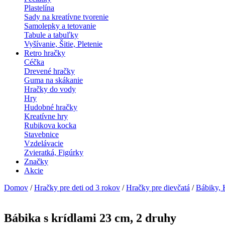
Plastelína
Sady na kreatívne tvorenie
Samolepky a tetovanie
Tabule a tabuľky
Vyšívanie, Šitie, Pletenie
Retro hračky
Céčka
Drevené hračky
Guma na skákanie
Hračky do vody
Hry
Hudobné hračky
Kreatívne hry
Rubikova kocka
Stavebnice
Vzdelávacie
Zvieratká, Figúrky
Značky
Akcie
Domov
/
Hračky pre deti od 3 rokov
/
Hračky pre dievčatá
/
Bábiky, 
Bábika s krídlami 23 cm, 2 druhy