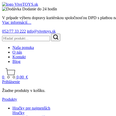
Dodanie do 24 hodín
V prípade výberu dopravy kuriérskou spoločnosťou DPD s platbou n
Viac informácií…
052/77 33 222
info@vivetoys.sk
Naša ponuka
O nás
Kontakt
Blog
0
0,00
€
Prihlásenie
Žiadne produkty v košíku.
Produkty
Hračky pre najmenších
Hračky