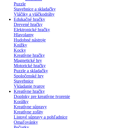
Puzzle
Stavebnice a skladačky
Vláčiky a vláčkodráhy
Edukačné hračky
Drevené hračky
Elektronické hračky
Hlavolamy
Hudobné nástroje
Knižky
Kocky
Kreatívne hračky
Magnetické hry
Motorické hračky
Puzzle a skladačky
Spoločenské hry
Stavebnice
Vkladanie tvarov
Kreatívne hračky
Doplnky pre kreatívne tvorenie
Korálky
Kreatívne súpravy
Kreatívne zošity
Listové súpravy a pohľadnice
Omaľovánky
Pečiatky