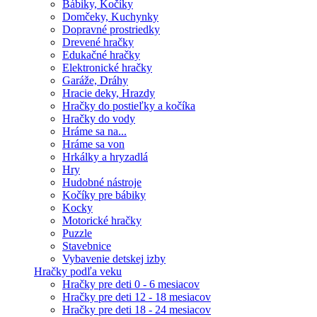
Bábiky, Kočíky
Domčeky, Kuchynky
Dopravné prostriedky
Drevené hračky
Edukačné hračky
Elektronické hračky
Garáže, Dráhy
Hracie deky, Hrazdy
Hračky do postieľky a kočíka
Hračky do vody
Hráme sa na...
Hráme sa von
Hrkálky a hryzadlá
Hry
Hudobné nástroje
Kočíky pre bábiky
Kocky
Motorické hračky
Puzzle
Stavebnice
Vybavenie detskej izby
Hračky podľa veku
Hračky pre deti 0 - 6 mesiacov
Hračky pre deti 12 - 18 mesiacov
Hračky pre deti 18 - 24 mesiacov