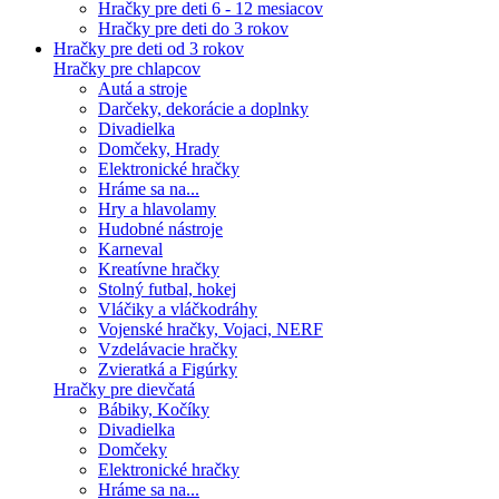
Hračky pre deti 6 - 12 mesiacov
Hračky pre deti do 3 rokov
Hračky pre deti od 3 rokov
Hračky pre chlapcov
Autá a stroje
Darčeky, dekorácie a doplnky
Divadielka
Domčeky, Hrady
Elektronické hračky
Hráme sa na...
Hry a hlavolamy
Hudobné nástroje
Karneval
Kreatívne hračky
Stolný futbal, hokej
Vláčiky a vláčkodráhy
Vojenské hračky, Vojaci, NERF
Vzdelávacie hračky
Zvieratká a Figúrky
Hračky pre dievčatá
Bábiky, Kočíky
Divadielka
Domčeky
Elektronické hračky
Hráme sa na...