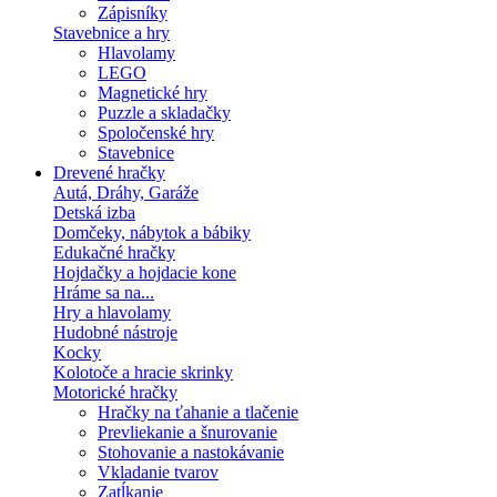
Zápisníky
Stavebnice a hry
Hlavolamy
LEGO
Magnetické hry
Puzzle a skladačky
Spoločenské hry
Stavebnice
Drevené hračky
Autá, Dráhy, Garáže
Detská izba
Domčeky, nábytok a bábiky
Edukačné hračky
Hojdačky a hojdacie kone
Hráme sa na...
Hry a hlavolamy
Hudobné nástroje
Kocky
Kolotoče a hracie skrinky
Motorické hračky
Hračky na ťahanie a tlačenie
Prevliekanie a šnurovanie
Stohovanie a nastokávanie
Vkladanie tvarov
Zatĺkanie