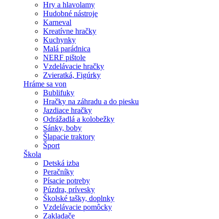
Hry a hlavolamy
Hudobné nástroje
Karneval
Kreatívne hračky
Kuchynky
Malá parádnica
NERF pištole
Vzdelávacie hračky
Zvieratká, Figúrky
Hráme sa von
Bublifuky
Hračky na záhradu a do piesku
Jazdiace hračky
Odrážadlá a kolobežky
Sánky, boby
Šlapacie traktory
Šport
Škola
Detská izba
Peračníky
Písacie potreby
Púzdra, prívesky
Školské tašky, doplnky
Vzdelávacie pomôcky
Zakladače