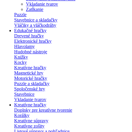
Vkladanie tvarov
Zatĺkanie
Puzzle
Stavebnice a skladačky
Vláčiky a vláčkodráhy
Edukačné hračky
Drevené hračky
Elektronické hračky
Hlavolamy
Hudobné nástroje
Knižky
Kocky
Kreatívne hračky
Magnetické hry
Motorické hračky
Puzzle a skladačky
Spoločenské hry
Stavebnice
Vkladanie tvarov
Kreatívne hračky
Doplnky pre kreatívne tvorenie
Korálky
Kreatívne súpravy
Kreatívne zošity
Listové súpravy a pohľadnice