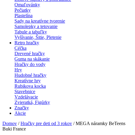
Omaľovánky
Pečiatky
Plastelína
Sady na kreatívne tvorenie
Samolepky a tetovanie
Tabule a tabuľky
Vyšívanie, Šitie, Pletenie
Retro hračky
Céčka
Drevené hračky
Guma na skákanie
Hračky do vody
Hry
Hudobné hračky
Kreatívne hry
Rubikova kocka
Stavebnice
Vzdelávacie
Zvieratká, Figúrky
Značky
Akcie
Domov
/
Hračky pre deti od 3 rokov
/ MEGA náramky BeTeens
Buki France