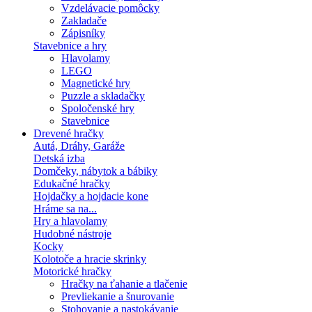
Vzdelávacie pomôcky
Zakladače
Zápisníky
Stavebnice a hry
Hlavolamy
LEGO
Magnetické hry
Puzzle a skladačky
Spoločenské hry
Stavebnice
Drevené hračky
Autá, Dráhy, Garáže
Detská izba
Domčeky, nábytok a bábiky
Edukačné hračky
Hojdačky a hojdacie kone
Hráme sa na...
Hry a hlavolamy
Hudobné nástroje
Kocky
Kolotoče a hracie skrinky
Motorické hračky
Hračky na ťahanie a tlačenie
Prevliekanie a šnurovanie
Stohovanie a nastokávanie