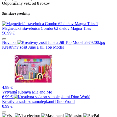
Odporúčaný vek: od 8 rokov
Súvisiace produkty
Magnetická stavebnica Combo 62 dielov Magna Tiles
56,99
€
Novinka
Kreatívny zošit June a Jill Top Model
4,99
€
Vytvarná súprava Mia and Me
6,99
€
Kreatívna sada so samolepkami Dino World
8,99
€