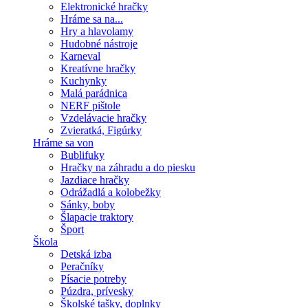
Elektronické hračky
Hráme sa na...
Hry a hlavolamy
Hudobné nástroje
Karneval
Kreatívne hračky
Kuchynky
Malá parádnica
NERF pištole
Vzdelávacie hračky
Zvieratká, Figúrky
Hráme sa von
Bublifuky
Hračky na záhradu a do piesku
Jazdiace hračky
Odrážadlá a kolobežky
Sánky, boby
Šlapacie traktory
Šport
Škola
Detská izba
Peračníky
Písacie potreby
Púzdra, prívesky
Školské tašky, doplnky