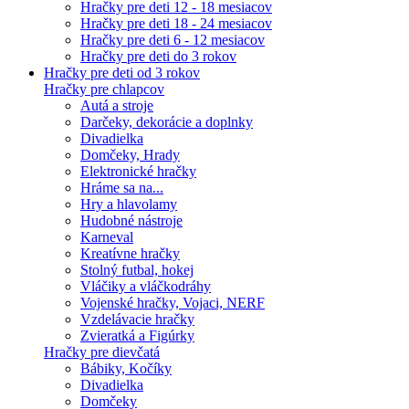
Hračky pre deti 12 - 18 mesiacov
Hračky pre deti 18 - 24 mesiacov
Hračky pre deti 6 - 12 mesiacov
Hračky pre deti do 3 rokov
Hračky pre deti od 3 rokov
Hračky pre chlapcov
Autá a stroje
Darčeky, dekorácie a doplnky
Divadielka
Domčeky, Hrady
Elektronické hračky
Hráme sa na...
Hry a hlavolamy
Hudobné nástroje
Karneval
Kreatívne hračky
Stolný futbal, hokej
Vláčiky a vláčkodráhy
Vojenské hračky, Vojaci, NERF
Vzdelávacie hračky
Zvieratká a Figúrky
Hračky pre dievčatá
Bábiky, Kočíky
Divadielka
Domčeky