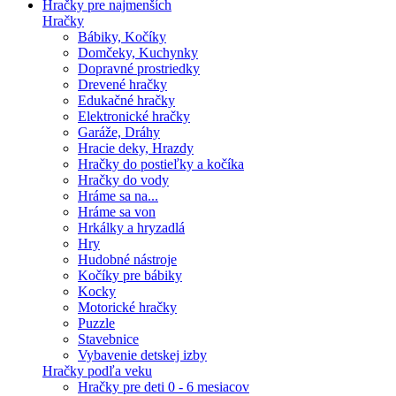
Hračky pre najmenších
Hračky
Bábiky, Kočíky
Domčeky, Kuchynky
Dopravné prostriedky
Drevené hračky
Edukačné hračky
Elektronické hračky
Garáže, Dráhy
Hracie deky, Hrazdy
Hračky do postieľky a kočíka
Hračky do vody
Hráme sa na...
Hráme sa von
Hrkálky a hryzadlá
Hry
Hudobné nástroje
Kočíky pre bábiky
Kocky
Motorické hračky
Puzzle
Stavebnice
Vybavenie detskej izby
Hračky podľa veku
Hračky pre deti 0 - 6 mesiacov