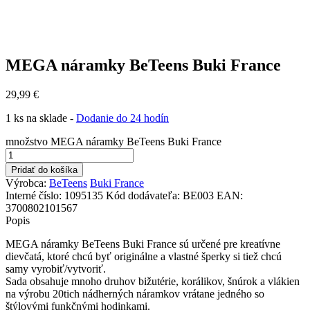
MEGA náramky BeTeens Buki France
29,99
€
1 ks na sklade -
Dodanie do 24 hodín
množstvo MEGA náramky BeTeens Buki France
Pridať do košíka
Výrobca:
BeTeens
Buki France
Interné číslo:
1095135
Kód dodávateľa:
BE003
EAN:
3700802101567
Popis
MEGA náramky BeTeens Buki France sú určené pre kreatívne
dievčatá, ktoré chcú byť originálne a vlastné šperky si tiež chcú
samy vyrobiť/vytvoriť.
Sada obsahuje mnoho druhov bižutérie, korálikov, šnúrok a vlákien
na výrobu 20tich nádherných náramkov vrátane jedného so
štýlovými funkčnými hodinkami.