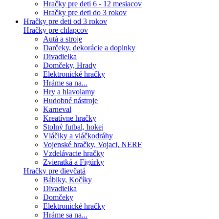
Hračky pre deti 6 - 12 mesiacov
Hračky pre deti do 3 rokov
Hračky pre deti od 3 rokov
Hračky pre chlapcov
Autá a stroje
Darčeky, dekorácie a doplnky
Divadielka
Domčeky, Hrady
Elektronické hračky
Hráme sa na...
Hry a hlavolamy
Hudobné nástroje
Karneval
Kreatívne hračky
Stolný futbal, hokej
Vláčiky a vláčkodráhy
Vojenské hračky, Vojaci, NERF
Vzdelávacie hračky
Zvieratká a Figúrky
Hračky pre dievčatá
Bábiky, Kočíky
Divadielka
Domčeky
Elektronické hračky
Hráme sa na...