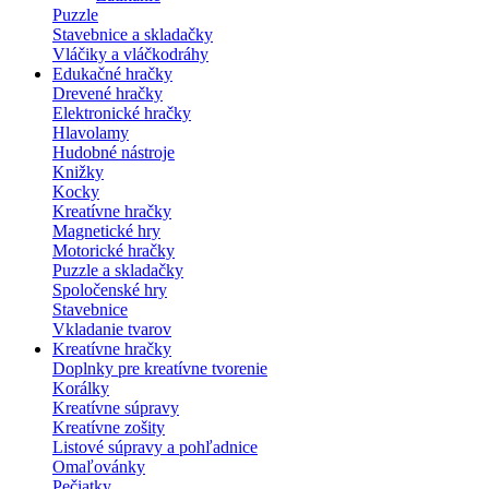
Puzzle
Stavebnice a skladačky
Vláčiky a vláčkodráhy
Edukačné hračky
Drevené hračky
Elektronické hračky
Hlavolamy
Hudobné nástroje
Knižky
Kocky
Kreatívne hračky
Magnetické hry
Motorické hračky
Puzzle a skladačky
Spoločenské hry
Stavebnice
Vkladanie tvarov
Kreatívne hračky
Doplnky pre kreatívne tvorenie
Korálky
Kreatívne súpravy
Kreatívne zošity
Listové súpravy a pohľadnice
Omaľovánky
Pečiatky