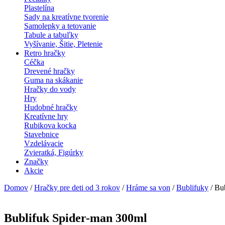
Plastelína
Sady na kreatívne tvorenie
Samolepky a tetovanie
Tabule a tabuľky
Vyšívanie, Šitie, Pletenie
Retro hračky
Céčka
Drevené hračky
Guma na skákanie
Hračky do vody
Hry
Hudobné hračky
Kreatívne hry
Rubikova kocka
Stavebnice
Vzdelávacie
Zvieratká, Figúrky
Značky
Akcie
Domov
/
Hračky pre deti od 3 rokov
/
Hráme sa von
/
Bublifuky
/ Bu
Bublifuk Spider-man 300ml