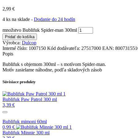
2,99
€
4 ks na sklade -
Dodanie do 24 hodín
množstvo Bublifuk Spider-man 300ml
Pridať do košíka
Výrobca:
Dulcop
Interné číslo:
1007150
Kód dodávateľa:
27517000
EAN:
800731551
Popis
Bublifuk s objemom 300ml – s motívom Spider-man.
Motív zasielame náhodne, podľa skladových zásob
Súvisiace produkty
Bublifuk Paw Patrol 300 ml
3,39
€
Bublifuk mimoni 60ml
0,99
€
Bublifuk Minnie 300 ml