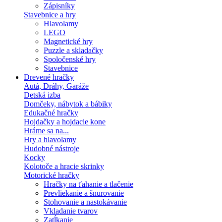
Zápisníky
Stavebnice a hry
Hlavolamy
LEGO
Magnetické hry
Puzzle a skladačky
Spoločenské hry
Stavebnice
Drevené hračky
Autá, Dráhy, Garáže
Detská izba
Domčeky, nábytok a bábiky
Edukačné hračky
Hojdačky a hojdacie kone
Hráme sa na...
Hry a hlavolamy
Hudobné nástroje
Kocky
Kolotoče a hracie skrinky
Motorické hračky
Hračky na ťahanie a tlačenie
Prevliekanie a šnurovanie
Stohovanie a nastokávanie
Vkladanie tvarov
Zatĺkanie