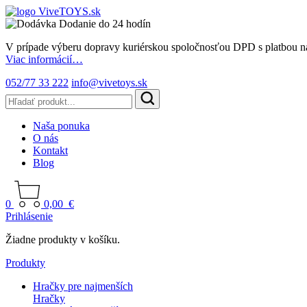
Dodanie do 24 hodín
V prípade výberu dopravy kuriérskou spoločnosťou DPD s platbou n
Viac informácií…
052/77 33 222
info@vivetoys.sk
Naša ponuka
O nás
Kontakt
Blog
0
0,00
€
Prihlásenie
Žiadne produkty v košíku.
Produkty
Hračky pre najmenších
Hračky