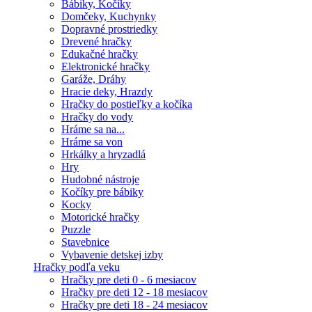
Bábiky, Kočíky
Domčeky, Kuchynky
Dopravné prostriedky
Drevené hračky
Edukačné hračky
Elektronické hračky
Garáže, Dráhy
Hracie deky, Hrazdy
Hračky do postieľky a kočíka
Hračky do vody
Hráme sa na...
Hráme sa von
Hrkálky a hryzadlá
Hry
Hudobné nástroje
Kočíky pre bábiky
Kocky
Motorické hračky
Puzzle
Stavebnice
Vybavenie detskej izby
Hračky podľa veku
Hračky pre deti 0 - 6 mesiacov
Hračky pre deti 12 - 18 mesiacov
Hračky pre deti 18 - 24 mesiacov