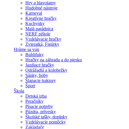
Hry a hlavolamy
Hudobné nástroje
Karneval
Kreatívne hračky
Kuchynky
Malá parádnica
NERF pištole
Vzdelávacie hračky
Zvieratká, Figúrky
Hráme sa von
Bublifuky
Hračky na záhradu a do piesku
Jazdiace hračky
Odrážadlá a kolobežky
Sánky, boby
Šlapacie traktory
Šport
Škola
Detská izba
Peračníky
Písacie potreby
Púzdra, prívesky
Školské tašky, doplnky
Vzdelávacie pomôcky
Zakladače