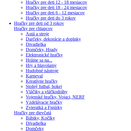
Hračky pre deti 12 - 18 mesiacov
Hračky pre deti 18 - 24 mesiacov
Hračky pre deti 6 - 12 mesiacov
Hračky pre deti do 3 rokov
Hračky pre deti od 3 rokov
Hračky pre chlapcov
Autá a stroje
Darčeky, dekorácie a doplnky
Divadielka
Domčeky, Hrady
Elektronické hračky
Hráme sa na...
Hry a hlavolamy
Hudobné nástroje
Karneval
Kreatívne hračky
Stolný futbal, hokej
Vláčiky a vláčkodráhy
Vojenské hračky, Vojaci, NERF
Vzdelávacie hračky
Zvieratká a Figúrky
Hračky pre dievčatá
Bábiky, Kočíky
Divadielka
Domčeky