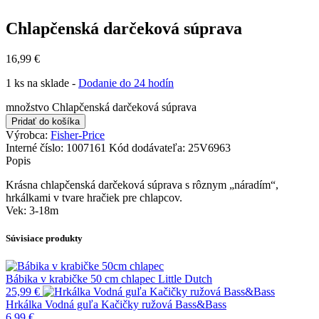
Chlapčenská darčeková súprava
16,99
€
1 ks na sklade -
Dodanie do 24 hodín
množstvo Chlapčenská darčeková súprava
Pridať do košíka
Výrobca:
Fisher-Price
Interné číslo:
1007161
Kód dodávateľa:
25V6963
Popis
Krásna chlapčenská darčeková súprava s rôznym „náradím“,
hrkálkami v tvare hračiek pre chlapcov.
Vek: 3-18m
Súvisiace produkty
Bábika v krabičke 50 cm chlapec Little Dutch
25,99
€
Hrkálka Vodná guľa Kačičky ružová Bass&Bass
6,99
€