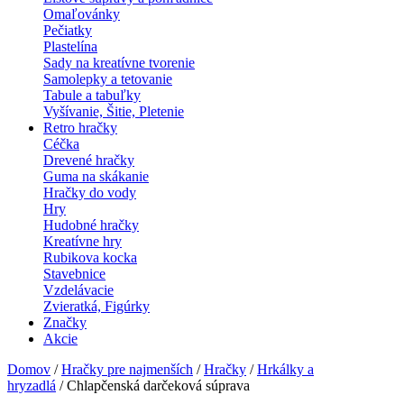
Omaľovánky
Pečiatky
Plastelína
Sady na kreatívne tvorenie
Samolepky a tetovanie
Tabule a tabuľky
Vyšívanie, Šitie, Pletenie
Retro hračky
Céčka
Drevené hračky
Guma na skákanie
Hračky do vody
Hry
Hudobné hračky
Kreatívne hry
Rubikova kocka
Stavebnice
Vzdelávacie
Zvieratká, Figúrky
Značky
Akcie
Domov
/
Hračky pre najmenších
/
Hračky
/
Hrkálky a
hryzadlá
/ Chlapčenská darčeková súprava