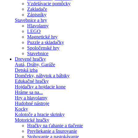
Vzdelávacie pomôcky
Zakladače
Zápisníky
Stavebnice a hry
Hlavolamy
LEGO
Magnetické hry
Puzzle a skladačky
Spoločenské hry
Stavebnice
Drevené hračky
Autá, Dráhy, Garáže
Detská izba
Domčeky, nábytok a bábiky
Edukačné hračky
Hojdačky a hojdacie kone
Hráme sa na...
Hry a hlavolamy
Hudobné nástroje
Kocky
Kolotoče a hracie skrinky
Motorické hračky
Hračky na ťahanie a tlačenie
Prevliekanie a šnurovanie
Stohovanie a nastokávanie