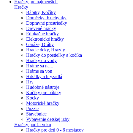
Hračky pre najmenších
Hračky
Bábiky, Kočíky
Domčeky, Kuchynky
Dopravné prostriedky
Drevené hračky
Edukačné hračky
Elektronické hračky
Garáže, Dráhy
Hracie deky, Hrazdy
Hračky do postieľky a kočíka
Hračky do vody
Hráme sa na...
Hráme sa von
Hrkálky a hryzadlá
Hry
Hudobné nástroje
Kočíky pre bábiky
Kocky
Motorické hračky
Puzzle
Stavebnice
Vybavenie detskej izby
Hračky podľa veku
Hračky pre deti 0 - 6 mesiacov