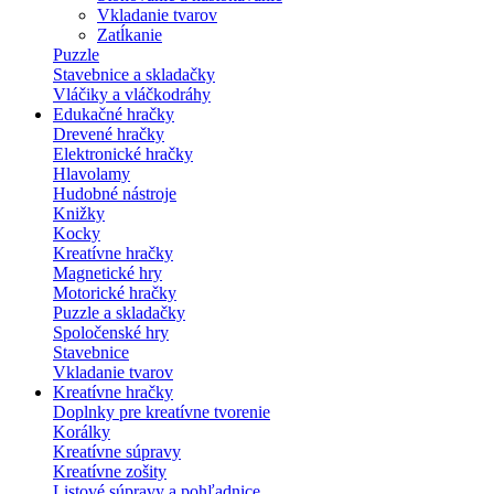
Vkladanie tvarov
Zatĺkanie
Puzzle
Stavebnice a skladačky
Vláčiky a vláčkodráhy
Edukačné hračky
Drevené hračky
Elektronické hračky
Hlavolamy
Hudobné nástroje
Knižky
Kocky
Kreatívne hračky
Magnetické hry
Motorické hračky
Puzzle a skladačky
Spoločenské hry
Stavebnice
Vkladanie tvarov
Kreatívne hračky
Doplnky pre kreatívne tvorenie
Korálky
Kreatívne súpravy
Kreatívne zošity
Listové súpravy a pohľadnice