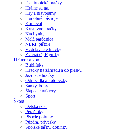
Elektronické hračky
Hráme sa na...
Hry a hlavolamy
Hudobné nástroje
Karneval
Kreatívne hračky
Kuchynky
Malá parádnica
NERF pištole
Vzdelávacie hračky
Zvieratká, Figúrky
Hráme sa von
Bublifuky
Hračky na záhradu a do piesku
Jazdiace hračky
Odrážadlá a kolobežky
Sánky, boby
Šlapacie traktory
Šport
Škola
Detská izba
Peračníky
Písacie potreby
Púzdra, prívesky
Školské tašky, doplnky