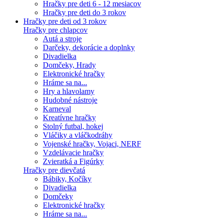
Hračky pre deti 6 - 12 mesiacov
Hračky pre deti do 3 rokov
Hračky pre deti od 3 rokov
Hračky pre chlapcov
Autá a stroje
Darčeky, dekorácie a doplnky
Divadielka
Domčeky, Hrady
Elektronické hračky
Hráme sa na...
Hry a hlavolamy
Hudobné nástroje
Karneval
Kreatívne hračky
Stolný futbal, hokej
Vláčiky a vláčkodráhy
Vojenské hračky, Vojaci, NERF
Vzdelávacie hračky
Zvieratká a Figúrky
Hračky pre dievčatá
Bábiky, Kočíky
Divadielka
Domčeky
Elektronické hračky
Hráme sa na...