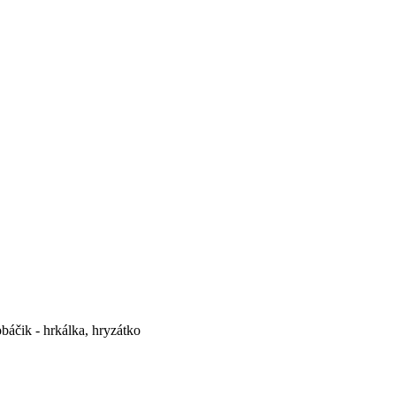
báčik - hrkálka, hryzátko