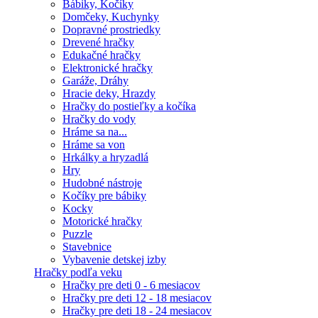
Bábiky, Kočíky
Domčeky, Kuchynky
Dopravné prostriedky
Drevené hračky
Edukačné hračky
Elektronické hračky
Garáže, Dráhy
Hracie deky, Hrazdy
Hračky do postieľky a kočíka
Hračky do vody
Hráme sa na...
Hráme sa von
Hrkálky a hryzadlá
Hry
Hudobné nástroje
Kočíky pre bábiky
Kocky
Motorické hračky
Puzzle
Stavebnice
Vybavenie detskej izby
Hračky podľa veku
Hračky pre deti 0 - 6 mesiacov
Hračky pre deti 12 - 18 mesiacov
Hračky pre deti 18 - 24 mesiacov