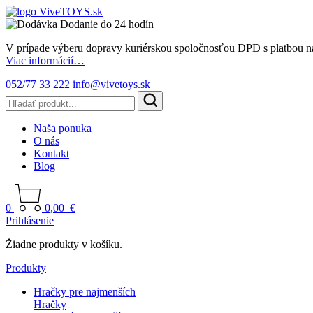
Dodanie do 24 hodín
V prípade výberu dopravy kuriérskou spoločnosťou DPD s platbou n
Viac informácií…
052/77 33 222
info@vivetoys.sk
Naša ponuka
O nás
Kontakt
Blog
0
0,00
€
Prihlásenie
Žiadne produkty v košíku.
Produkty
Hračky pre najmenších
Hračky