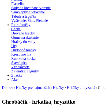
Plastelína
Sady na kreatívne tvorenie
Samolepky a tetovanie
Tabule a tabuľky
Vyšívanie, Šitie, Pletenie
Retro hračky
Céčka
Drevené hračky
Guma na skákanie
Hračky do vody
Hry
Hudobné hračky
Kreatívne hry
Rubikova kocka
Stavebnice
Vzdelávacie
Zvieratká, Figúrky
Značky
Akcie
Domov
/
Hračky pre najmenších
/
Hračky
/
Hrkálky a hryzadlá
/ Chro
Chrobáčik - hrkálka, hryzátko