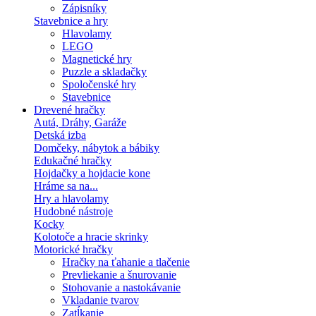
Zápisníky
Stavebnice a hry
Hlavolamy
LEGO
Magnetické hry
Puzzle a skladačky
Spoločenské hry
Stavebnice
Drevené hračky
Autá, Dráhy, Garáže
Detská izba
Domčeky, nábytok a bábiky
Edukačné hračky
Hojdačky a hojdacie kone
Hráme sa na...
Hry a hlavolamy
Hudobné nástroje
Kocky
Kolotoče a hracie skrinky
Motorické hračky
Hračky na ťahanie a tlačenie
Prevliekanie a šnurovanie
Stohovanie a nastokávanie
Vkladanie tvarov
Zatĺkanie