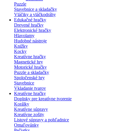
Puzzle
Stavebnice a skladačky
Vláčiky a vláčkodráhy
Edukačné hračky
Drevené hračky
Elektronické hračky
Hlavolamy
Hudobné nástroje
Knižky
Kocky
Kreatívne hračky
Magnetické hry
Motorické hračky
Puzzle a skladačky
Spoločenské hry
Stavebnice
Vkladanie tvarov
Kreatívne hračky
Doplnky pre kreatívne tvorenie
Korálky
Kreatívne súpravy
Kreatívne zošity
Listové súpravy a pohľadnice
Omaľovánky
Pečiatky