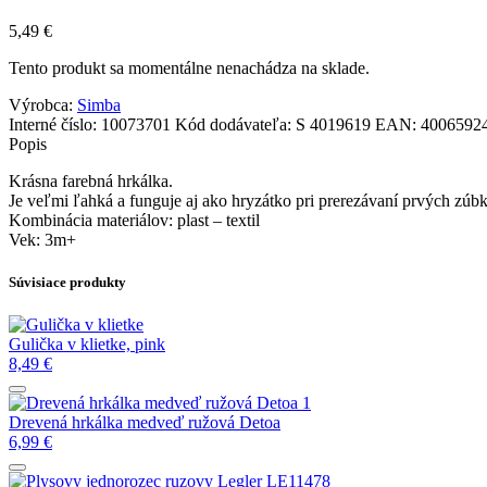
5,49
€
Tento produkt sa momentálne nenachádza na sklade.
Výrobca:
Simba
Interné číslo:
10073701
Kód dodávateľa:
S 4019619
EAN:
4006592
Popis
Krásna farebná hrkálka.
Je veľmi ľahká a funguje aj ako hryzátko pri prerezávaní prvých zúb
Kombinácia materiálov: plast – textil
Vek: 3m+
Súvisiace produkty
Gulička v klietke, pink
8,49
€
Drevená hrkálka medveď ružová Detoa
6,99
€