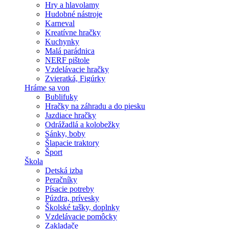
Hry a hlavolamy
Hudobné nástroje
Karneval
Kreatívne hračky
Kuchynky
Malá parádnica
NERF pištole
Vzdelávacie hračky
Zvieratká, Figúrky
Hráme sa von
Bublifuky
Hračky na záhradu a do piesku
Jazdiace hračky
Odrážadlá a kolobežky
Sánky, boby
Šlapacie traktory
Šport
Škola
Detská izba
Peračníky
Písacie potreby
Púzdra, prívesky
Školské tašky, doplnky
Vzdelávacie pomôcky
Zakladače