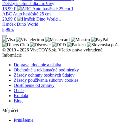
Detský telefón Julia - ružový
18,99
€
ABC Auto hasičské 25 cm
28,99
€
Hrnček Dino World
8,99
€
© 2019 - 2026 ViveTOYS.sk. Všetky práva vyhradené.
Informácie
Doprava, dodanie a platba
Obchodné a reklamačné podmienky
Zásady ochrany osobných údajov
Zásady používania súborov cookies
Odstúpenie od zmluvy
O nás
Kontakt
Blog
Môj účet
Prihlásenie