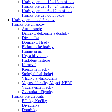
Hračky pre deti 12 - 18 mesiacov
Hračky pre deti 18 - 24 mesiacov
Hračky pre deti 6 - 12 mesiacov
Hračky pre deti do 3 rokov
Hračky pre deti od 3 rokov
Hračky pre chlapcov
Autá a stroje
Darčeky, dekorácie a doplnky
Divadielka
Domčeky, Hrady
Elektronické hračky
Hráme sa na...
Hry a hlavolamy
Hudobné nástroje
Karneval
Kreatívne hračky
Stolný futbal, hokej
Vláčiky a vláčkodráhy
Vojenské hračky, Vojaci, NERF
Vzdelávacie hračky
Zvieratká a Figúrky
Hračky pre dievčatá
Bábiky, Kočíky
Divadielka
Domčeky