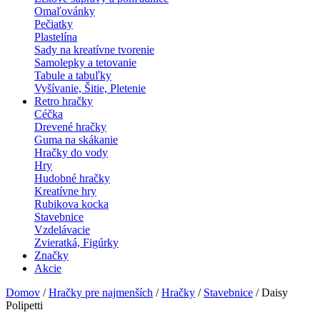
Omaľovánky
Pečiatky
Plastelína
Sady na kreatívne tvorenie
Samolepky a tetovanie
Tabule a tabuľky
Vyšívanie, Šitie, Pletenie
Retro hračky
Céčka
Drevené hračky
Guma na skákanie
Hračky do vody
Hry
Hudobné hračky
Kreatívne hry
Rubikova kocka
Stavebnice
Vzdelávacie
Zvieratká, Figúrky
Značky
Akcie
Domov
/
Hračky pre najmenších
/
Hračky
/
Stavebnice
/ Daisy
Polipetti