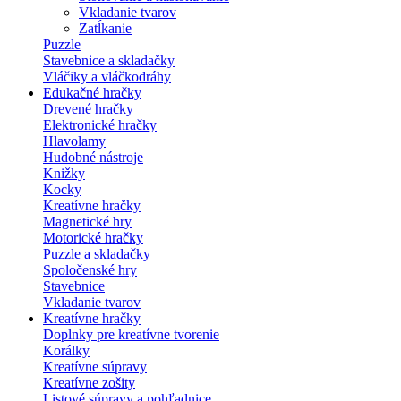
Vkladanie tvarov
Zatĺkanie
Puzzle
Stavebnice a skladačky
Vláčiky a vláčkodráhy
Edukačné hračky
Drevené hračky
Elektronické hračky
Hlavolamy
Hudobné nástroje
Knižky
Kocky
Kreatívne hračky
Magnetické hry
Motorické hračky
Puzzle a skladačky
Spoločenské hry
Stavebnice
Vkladanie tvarov
Kreatívne hračky
Doplnky pre kreatívne tvorenie
Korálky
Kreatívne súpravy
Kreatívne zošity
Listové súpravy a pohľadnice