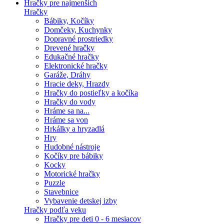
Hračky pre najmenších
Hračky
Bábiky, Kočíky
Domčeky, Kuchynky
Dopravné prostriedky
Drevené hračky
Edukačné hračky
Elektronické hračky
Garáže, Dráhy
Hracie deky, Hrazdy
Hračky do postieľky a kočíka
Hračky do vody
Hráme sa na...
Hráme sa von
Hrkálky a hryzadlá
Hry
Hudobné nástroje
Kočíky pre bábiky
Kocky
Motorické hračky
Puzzle
Stavebnice
Vybavenie detskej izby
Hračky podľa veku
Hračky pre deti 0 - 6 mesiacov