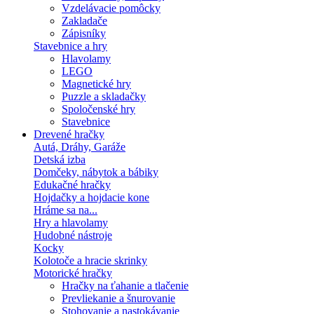
Vzdelávacie pomôcky
Zakladače
Zápisníky
Stavebnice a hry
Hlavolamy
LEGO
Magnetické hry
Puzzle a skladačky
Spoločenské hry
Stavebnice
Drevené hračky
Autá, Dráhy, Garáže
Detská izba
Domčeky, nábytok a bábiky
Edukačné hračky
Hojdačky a hojdacie kone
Hráme sa na...
Hry a hlavolamy
Hudobné nástroje
Kocky
Kolotoče a hracie skrinky
Motorické hračky
Hračky na ťahanie a tlačenie
Prevliekanie a šnurovanie
Stohovanie a nastokávanie