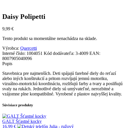
Daisy Polipetti
9,99
€
Tento produkt sa momentálne nenachádza na sklade.
Výrobca:
Quercetti
Interné číslo:
1004051
Kód dodávateľa:
3-4009
EAN:
8007905040096
Popis
Stavebnica pre najmenších. Deti spájajú farebné diely do reťazí
alebo iných konštrukcií a pritom rozvíjajú jemnú motoriku,
vizuálno-motorickú koordináciu, rozlišujú farby a tvary a posilňujú
svaly na rukách. Jednotlivé diely sú umývateľné, nerozbitné a
vzájomne plne kompatibilné. Vyrobené z plastov najvyššej kvality.
Súvisiace produkty
GALT Šťastné kocky
16,99
€