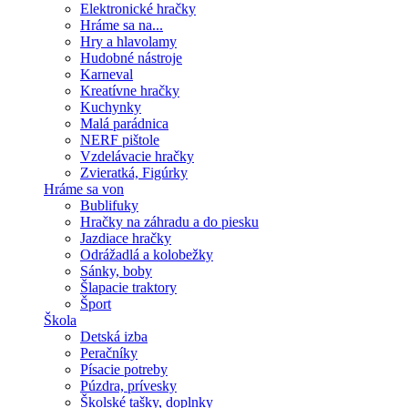
Elektronické hračky
Hráme sa na...
Hry a hlavolamy
Hudobné nástroje
Karneval
Kreatívne hračky
Kuchynky
Malá parádnica
NERF pištole
Vzdelávacie hračky
Zvieratká, Figúrky
Hráme sa von
Bublifuky
Hračky na záhradu a do piesku
Jazdiace hračky
Odrážadlá a kolobežky
Sánky, boby
Šlapacie traktory
Šport
Škola
Detská izba
Peračníky
Písacie potreby
Púzdra, prívesky
Školské tašky, doplnky