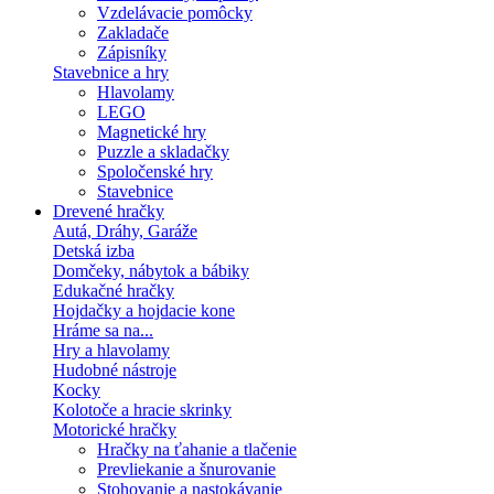
Vzdelávacie pomôcky
Zakladače
Zápisníky
Stavebnice a hry
Hlavolamy
LEGO
Magnetické hry
Puzzle a skladačky
Spoločenské hry
Stavebnice
Drevené hračky
Autá, Dráhy, Garáže
Detská izba
Domčeky, nábytok a bábiky
Edukačné hračky
Hojdačky a hojdacie kone
Hráme sa na...
Hry a hlavolamy
Hudobné nástroje
Kocky
Kolotoče a hracie skrinky
Motorické hračky
Hračky na ťahanie a tlačenie
Prevliekanie a šnurovanie
Stohovanie a nastokávanie