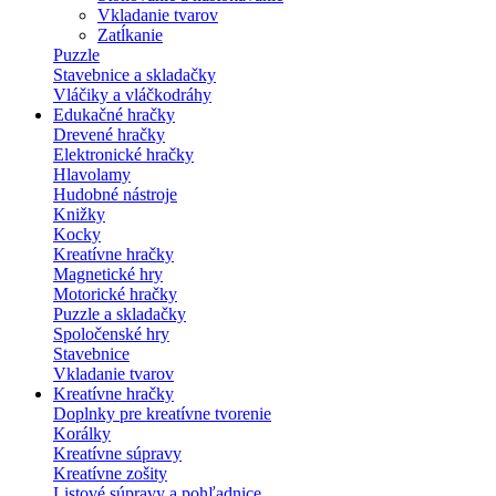
Vkladanie tvarov
Zatĺkanie
Puzzle
Stavebnice a skladačky
Vláčiky a vláčkodráhy
Edukačné hračky
Drevené hračky
Elektronické hračky
Hlavolamy
Hudobné nástroje
Knižky
Kocky
Kreatívne hračky
Magnetické hry
Motorické hračky
Puzzle a skladačky
Spoločenské hry
Stavebnice
Vkladanie tvarov
Kreatívne hračky
Doplnky pre kreatívne tvorenie
Korálky
Kreatívne súpravy
Kreatívne zošity
Listové súpravy a pohľadnice