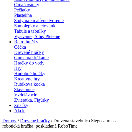
Omaľovánky
Pečiatky
Plastelína
Sady na kreatívne tvorenie
Samolepky a tetovanie
Tabule a tabuľky
Vyšívanie, Šitie, Pletenie
Retro hračky
Céčka
Drevené hračky
Guma na skákanie
Hračky do vody
Hry
Hudobné hračky
Kreatívne hry
Rubikova kocka
Stavebnice
Vzdelávacie
Zvieratká, Figúrky
Značky
Akcie
Domov
/
Drevené hračky
/ Drevená stavebnica Stegosaurus -
robotická hračka, poskladaná RoboTime