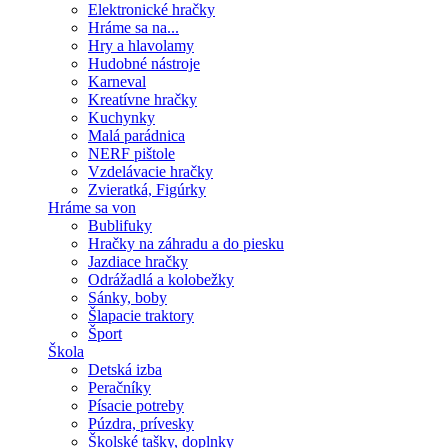
Elektronické hračky
Hráme sa na...
Hry a hlavolamy
Hudobné nástroje
Karneval
Kreatívne hračky
Kuchynky
Malá parádnica
NERF pištole
Vzdelávacie hračky
Zvieratká, Figúrky
Hráme sa von
Bublifuky
Hračky na záhradu a do piesku
Jazdiace hračky
Odrážadlá a kolobežky
Sánky, boby
Šlapacie traktory
Šport
Škola
Detská izba
Peračníky
Písacie potreby
Púzdra, prívesky
Školské tašky, doplnky