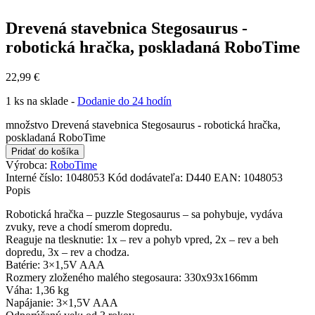
Drevená stavebnica Stegosaurus -
robotická hračka, poskladaná RoboTime
22,99
€
1 ks na sklade -
Dodanie do 24 hodín
množstvo Drevená stavebnica Stegosaurus - robotická hračka,
poskladaná RoboTime
Pridať do košíka
Výrobca:
RoboTime
Interné číslo:
1048053
Kód dodávateľa:
D440
EAN:
1048053
Popis
Robotická hračka – puzzle Stegosaurus – sa pohybuje, vydáva
zvuky, reve a chodí smerom dopredu.
Reaguje na tlesknutie: 1x – rev a pohyb vpred, 2x – rev a beh
dopredu, 3x – rev a chodza.
Batérie: 3×1,5V AAA
Rozmery zloženého malého stegosaura: 330x93x166mm
Váha: 1,36 kg
Napájanie: 3×1,5V AAA