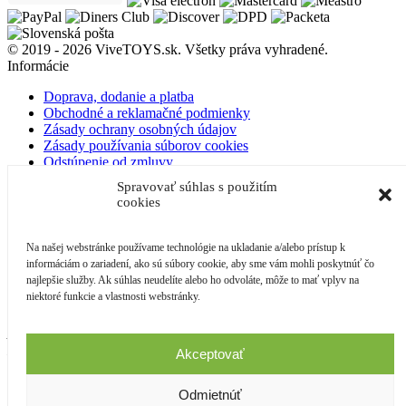
© 2019 - 2026 ViveTOYS.sk. Všetky práva vyhradené.
Informácie
Doprava, dodanie a platba
Obchodné a reklamačné podmienky
Zásady ochrany osobných údajov
Zásady používania súborov cookies
Odstúpenie od zmluvy
O nás
Spravovať súhlas s použitím
Kontakt
cookies
Blog
Môj účet
Na našej webstránke používame technológie na ukladanie a/alebo prístup k
informáciám o zariadení, ako sú súbory cookie, aby sme vám mohli poskytnúť čo
Prihlásenie
najlepšie služby. Ak súhlas neudelíte alebo ho odvoláte, môže to mať vplyv na
niektoré funkcie a vlastnosti webstránky.
Kontakt
ARTE studio, s.r.o.
Karpatská 3256/15
Akceptovať
058 01, Poprad
Slovensko
Odmietnúť