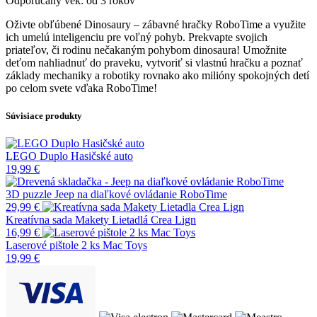
Odporúčaný vek: od 3 rokov
Oživte obľúbené Dinosaury – zábavné hračky RoboTime a využite
ich umelú inteligenciu pre voľný pohyb. Prekvapte svojich
priateľov, či rodinu nečakaným pohybom dinosaura! Umožnite
deťom nahliadnuť do praveku, vytvoriť si vlastnú hračku a poznať
základy mechaniky a robotiky rovnako ako milióny spokojných detí
po celom svete vďaka RoboTime!
Súvisiace produkty
LEGO Duplo Hasičské auto
19,99
€
3D puzzle Jeep na diaľkové ovládanie RoboTime
29,99
€
Kreatívna sada Makety Lietadlá Crea Lign
16,99
€
Laserové pištole 2 ks Mac Toys
19,99
€