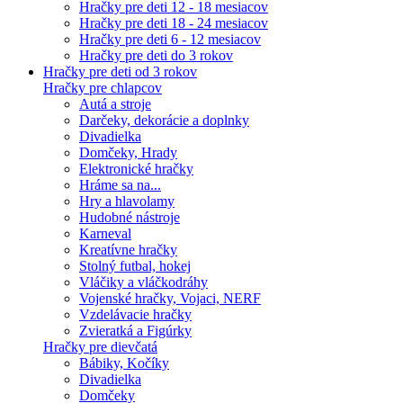
Hračky pre deti 12 - 18 mesiacov
Hračky pre deti 18 - 24 mesiacov
Hračky pre deti 6 - 12 mesiacov
Hračky pre deti do 3 rokov
Hračky pre deti od 3 rokov
Hračky pre chlapcov
Autá a stroje
Darčeky, dekorácie a doplnky
Divadielka
Domčeky, Hrady
Elektronické hračky
Hráme sa na...
Hry a hlavolamy
Hudobné nástroje
Karneval
Kreatívne hračky
Stolný futbal, hokej
Vláčiky a vláčkodráhy
Vojenské hračky, Vojaci, NERF
Vzdelávacie hračky
Zvieratká a Figúrky
Hračky pre dievčatá
Bábiky, Kočíky
Divadielka
Domčeky