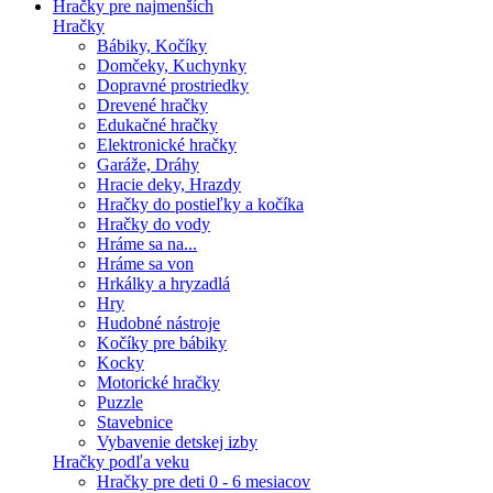
Hračky pre najmenších
Hračky
Bábiky, Kočíky
Domčeky, Kuchynky
Dopravné prostriedky
Drevené hračky
Edukačné hračky
Elektronické hračky
Garáže, Dráhy
Hracie deky, Hrazdy
Hračky do postieľky a kočíka
Hračky do vody
Hráme sa na...
Hráme sa von
Hrkálky a hryzadlá
Hry
Hudobné nástroje
Kočíky pre bábiky
Kocky
Motorické hračky
Puzzle
Stavebnice
Vybavenie detskej izby
Hračky podľa veku
Hračky pre deti 0 - 6 mesiacov