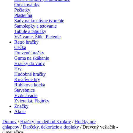
Omaľovánky
Pečiatky
Plastelína
Sady na kreatívne tvorenie
Samolepky a tetovanie
Tabule a tabuľky
Vyšívanie, Šitie, Pletenie
Retro hračky
Céčka
Drevené hračky
Guma na skákanie
Hračky do vody
Hry
Hudobné hračky
Kreatívne hry
Rubikova kocka
Stavebnice
Vzdelávacie
Zvieratká, Figúrky
Značky
Akcie
Domov
/
Hračky pre deti od 3 rokov
/
Hračky pre
chlapcov
/
Darčeky, dekorácie a doplnky
/ Drevený vešiačik -
Čmeliačica