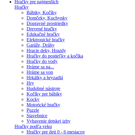
Hračky pre najmenších
Hračky
Bábiky, Kočíky
Domčeky, Kuchynky
Dopravné prostriedky
Drevené hračky
Edukačné hračky
Elektronické hračky
Garáže, Dráhy
Hracie deky, Hrazdy
Hračky do postieľky a kočíka
Hračky do vody
Hráme sa na...
Hráme sa von
Hrkálky a hryzadlá
Hry
Hudobné nástroje
Kočíky pre bábiky
Kocky
Motorické hračky
Puzzle
Stavebnice
Vybavenie detskej izby
Hračky podľa veku
Hračky pre deti 0 - 6 mesiacov