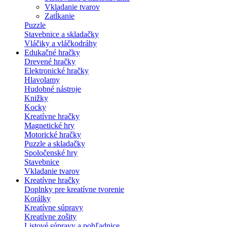
Vkladanie tvarov
Zatĺkanie
Puzzle
Stavebnice a skladačky
Vláčiky a vláčkodráhy
Edukačné hračky
Drevené hračky
Elektronické hračky
Hlavolamy
Hudobné nástroje
Knižky
Kocky
Kreatívne hračky
Magnetické hry
Motorické hračky
Puzzle a skladačky
Spoločenské hry
Stavebnice
Vkladanie tvarov
Kreatívne hračky
Doplnky pre kreatívne tvorenie
Korálky
Kreatívne súpravy
Kreatívne zošity
Listové súpravy a pohľadnice