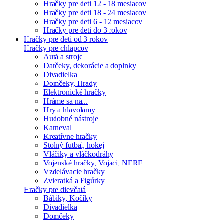
Hračky pre deti 12 - 18 mesiacov
Hračky pre deti 18 - 24 mesiacov
Hračky pre deti 6 - 12 mesiacov
Hračky pre deti do 3 rokov
Hračky pre deti od 3 rokov
Hračky pre chlapcov
Autá a stroje
Darčeky, dekorácie a doplnky
Divadielka
Domčeky, Hrady
Elektronické hračky
Hráme sa na...
Hry a hlavolamy
Hudobné nástroje
Karneval
Kreatívne hračky
Stolný futbal, hokej
Vláčiky a vláčkodráhy
Vojenské hračky, Vojaci, NERF
Vzdelávacie hračky
Zvieratká a Figúrky
Hračky pre dievčatá
Bábiky, Kočíky
Divadielka
Domčeky