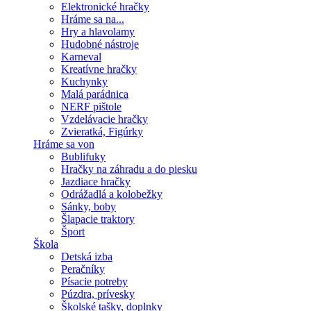
Elektronické hračky
Hráme sa na...
Hry a hlavolamy
Hudobné nástroje
Karneval
Kreatívne hračky
Kuchynky
Malá parádnica
NERF pištole
Vzdelávacie hračky
Zvieratká, Figúrky
Hráme sa von
Bublifuky
Hračky na záhradu a do piesku
Jazdiace hračky
Odrážadlá a kolobežky
Sánky, boby
Šlapacie traktory
Šport
Škola
Detská izba
Peračníky
Písacie potreby
Púzdra, prívesky
Školské tašky, doplnky