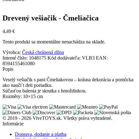
Drevený vešiačik - Čmeliačica
4,49
€
Tento produkt sa momentálne nenachádza na sklade.
Výrobca:
Česká chránená dílna
Interné číslo:
1048175
Kód dodávateľa:
VLB3
EAN:
8594155461080
Popis
Veselý vešiačik s pani Čmeliakovou – krásna dekorácia a pomôcka
ako nauči´t deti poriadku.
Súčasťou balenia je skrutka s hmoždinkou.
Rozměry: 10×15 cm
© 2019 - 2026 ViveTOYS.sk. Všetky práva vyhradené.
Informácie
Doprava, dodanie a platba