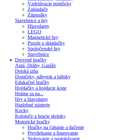
Vzdelávacie pomôcky
Zakladače
Zápisníky
Stavebnice a hry
Hlavolamy
LEGO
Magnetické hry
Puzzle a skladačky
Spoločenské hry
Stavebnice
Drevené hračky
Autá, Dráhy, Garáže
Detská izba
Domčeky, nábytok a bábiky
Edukačné hračky
Hojdačky a hojdacie kone
Hráme sa na...
Hry a hlavolamy
Hudobné nástroje
Kocky
Kolotoče a hracie skrinky
Motorické hračky
Hračky na ťahanie a tlačenie
Prevliekanie a šnurovanie
Stohovanie a nastokávanie