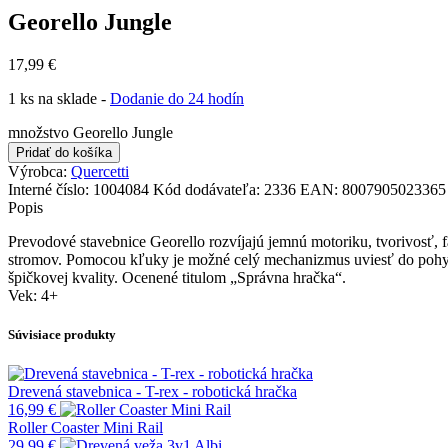
Georello Jungle
17,99
€
1 ks na sklade -
Dodanie do 24 hodín
množstvo Georello Jungle
Pridať do košíka
Výrobca:
Quercetti
Interné číslo:
1004084
Kód dodávateľa:
2336
EAN:
8007905023365
Popis
Prevodové stavebnice Georello rozvíjajú jemnú motoriku, tvorivosť, f
stromov. Pomocou kľuky je možné celý mechanizmus uviesť do pohybu 
špičkovej kvality. Ocenené titulom „Správna hračka“.
Vek: 4+
Súvisiace produkty
Drevená stavebnica - T-rex - robotická hračka
16,99
€
Roller Coaster Mini Rail
29,99
€