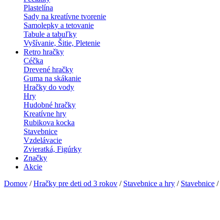
Plastelína
Sady na kreatívne tvorenie
Samolepky a tetovanie
Tabule a tabuľky
Vyšívanie, Šitie, Pletenie
Retro hračky
Céčka
Drevené hračky
Guma na skákanie
Hračky do vody
Hry
Hudobné hračky
Kreatívne hry
Rubikova kocka
Stavebnice
Vzdelávacie
Zvieratká, Figúrky
Značky
Akcie
Domov
/
Hračky pre deti od 3 rokov
/
Stavebnice a hry
/
Stavebnice
/