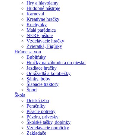
Hry a hlavolamy
Hudobné nástroje
Karneval
Kreatívne hračky
Kuchynky
Malá parádnica
NERF pištole
Vzdelávacie hračky
Zvieratká, Figúrky
Hráme sa von
Bublifuky
Hračky na záhradu a do piesku
Jazdiace hračky
Odrážadlá a kolobežky
Sánky, boby
Šlapacie traktory
Šport
Škola
Detská izba
Peračníky
Písacie potreby
Púzdra, prívesky
Školské tašky, doplnky
Vzdelávacie pomôcky
Zakladače