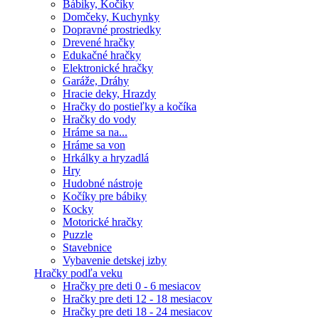
Bábiky, Kočíky
Domčeky, Kuchynky
Dopravné prostriedky
Drevené hračky
Edukačné hračky
Elektronické hračky
Garáže, Dráhy
Hracie deky, Hrazdy
Hračky do postieľky a kočíka
Hračky do vody
Hráme sa na...
Hráme sa von
Hrkálky a hryzadlá
Hry
Hudobné nástroje
Kočíky pre bábiky
Kocky
Motorické hračky
Puzzle
Stavebnice
Vybavenie detskej izby
Hračky podľa veku
Hračky pre deti 0 - 6 mesiacov
Hračky pre deti 12 - 18 mesiacov
Hračky pre deti 18 - 24 mesiacov