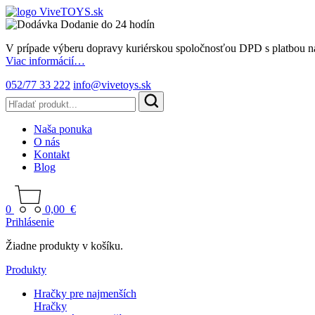
Dodanie do 24 hodín
V prípade výberu dopravy kuriérskou spoločnosťou DPD s platbou n
Viac informácií…
052/77 33 222
info@vivetoys.sk
Naša ponuka
O nás
Kontakt
Blog
0
0,00
€
Prihlásenie
Žiadne produkty v košíku.
Produkty
Hračky pre najmenších
Hračky