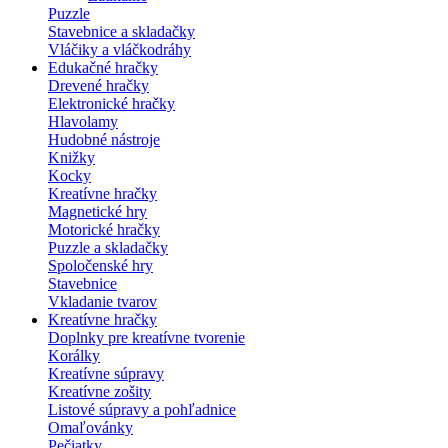
Puzzle
Stavebnice a skladačky
Vláčiky a vláčkodráhy
Edukačné hračky
Drevené hračky
Elektronické hračky
Hlavolamy
Hudobné nástroje
Knižky
Kocky
Kreatívne hračky
Magnetické hry
Motorické hračky
Puzzle a skladačky
Spoločenské hry
Stavebnice
Vkladanie tvarov
Kreatívne hračky
Doplnky pre kreatívne tvorenie
Korálky
Kreatívne súpravy
Kreatívne zošity
Listové súpravy a pohľadnice
Omaľovánky
Pečiatky