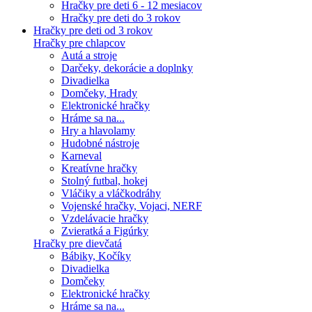
Hračky pre deti 6 - 12 mesiacov
Hračky pre deti do 3 rokov
Hračky pre deti od 3 rokov
Hračky pre chlapcov
Autá a stroje
Darčeky, dekorácie a doplnky
Divadielka
Domčeky, Hrady
Elektronické hračky
Hráme sa na...
Hry a hlavolamy
Hudobné nástroje
Karneval
Kreatívne hračky
Stolný futbal, hokej
Vláčiky a vláčkodráhy
Vojenské hračky, Vojaci, NERF
Vzdelávacie hračky
Zvieratká a Figúrky
Hračky pre dievčatá
Bábiky, Kočíky
Divadielka
Domčeky
Elektronické hračky
Hráme sa na...