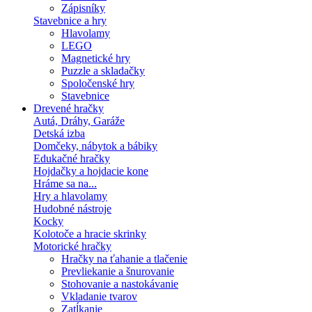
Zápisníky
Stavebnice a hry
Hlavolamy
LEGO
Magnetické hry
Puzzle a skladačky
Spoločenské hry
Stavebnice
Drevené hračky
Autá, Dráhy, Garáže
Detská izba
Domčeky, nábytok a bábiky
Edukačné hračky
Hojdačky a hojdacie kone
Hráme sa na...
Hry a hlavolamy
Hudobné nástroje
Kocky
Kolotoče a hracie skrinky
Motorické hračky
Hračky na ťahanie a tlačenie
Prevliekanie a šnurovanie
Stohovanie a nastokávanie
Vkladanie tvarov
Zatĺkanie