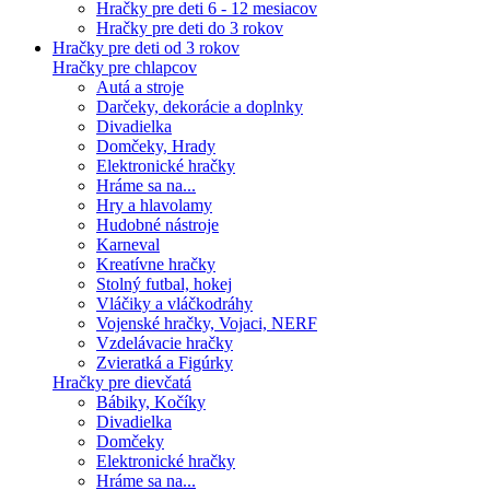
Hračky pre deti 6 - 12 mesiacov
Hračky pre deti do 3 rokov
Hračky pre deti od 3 rokov
Hračky pre chlapcov
Autá a stroje
Darčeky, dekorácie a doplnky
Divadielka
Domčeky, Hrady
Elektronické hračky
Hráme sa na...
Hry a hlavolamy
Hudobné nástroje
Karneval
Kreatívne hračky
Stolný futbal, hokej
Vláčiky a vláčkodráhy
Vojenské hračky, Vojaci, NERF
Vzdelávacie hračky
Zvieratká a Figúrky
Hračky pre dievčatá
Bábiky, Kočíky
Divadielka
Domčeky
Elektronické hračky
Hráme sa na...