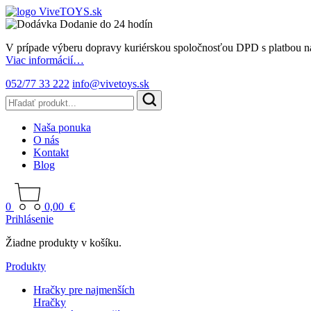
Dodanie do 24 hodín
V prípade výberu dopravy kuriérskou spoločnosťou DPD s platbou n
Viac informácií…
052/77 33 222
info@vivetoys.sk
Naša ponuka
O nás
Kontakt
Blog
0
0,00
€
Prihlásenie
Žiadne produkty v košíku.
Produkty
Hračky pre najmenších
Hračky