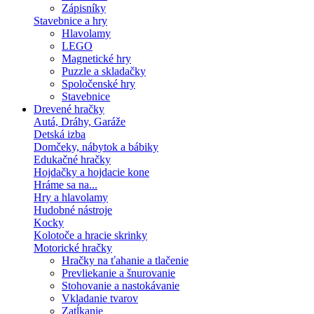
Zápisníky
Stavebnice a hry
Hlavolamy
LEGO
Magnetické hry
Puzzle a skladačky
Spoločenské hry
Stavebnice
Drevené hračky
Autá, Dráhy, Garáže
Detská izba
Domčeky, nábytok a bábiky
Edukačné hračky
Hojdačky a hojdacie kone
Hráme sa na...
Hry a hlavolamy
Hudobné nástroje
Kocky
Kolotoče a hracie skrinky
Motorické hračky
Hračky na ťahanie a tlačenie
Prevliekanie a šnurovanie
Stohovanie a nastokávanie
Vkladanie tvarov
Zatĺkanie