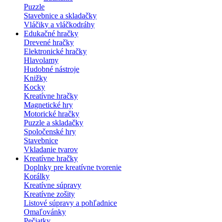
Puzzle
Stavebnice a skladačky
Vláčiky a vláčkodráhy
Edukačné hračky
Drevené hračky
Elektronické hračky
Hlavolamy
Hudobné nástroje
Knižky
Kocky
Kreatívne hračky
Magnetické hry
Motorické hračky
Puzzle a skladačky
Spoločenské hry
Stavebnice
Vkladanie tvarov
Kreatívne hračky
Doplnky pre kreatívne tvorenie
Korálky
Kreatívne súpravy
Kreatívne zošity
Listové súpravy a pohľadnice
Omaľovánky
Pečiatky