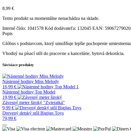
8,99
€
Tento produkt sa momentálne nenachádza na sklade.
Interné číslo:
1041578
Kód dodávateľa:
132045
EAN:
59067279020
Popis
Glóbus s podstavcom, ktorý umožňuje lepšie pochopenie umiestnenia
Vhodný na písací stôl do pracovne a kancelárie, bytová dekorácia.
Súvisiace produkty
Nástenné hodiny Miss Melody
16,99
€
Nástenné hodiny Top Model
19,99
€
Závesný meter široký "Zvieratká"
9,99
€
Drevený detský stôl Bigjigs Toys
79,99
€