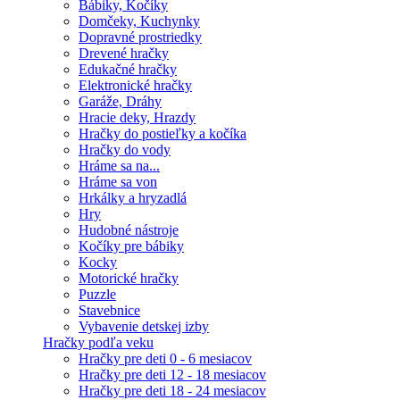
Bábiky, Kočíky
Domčeky, Kuchynky
Dopravné prostriedky
Drevené hračky
Edukačné hračky
Elektronické hračky
Garáže, Dráhy
Hracie deky, Hrazdy
Hračky do postieľky a kočíka
Hračky do vody
Hráme sa na...
Hráme sa von
Hrkálky a hryzadlá
Hry
Hudobné nástroje
Kočíky pre bábiky
Kocky
Motorické hračky
Puzzle
Stavebnice
Vybavenie detskej izby
Hračky podľa veku
Hračky pre deti 0 - 6 mesiacov
Hračky pre deti 12 - 18 mesiacov
Hračky pre deti 18 - 24 mesiacov