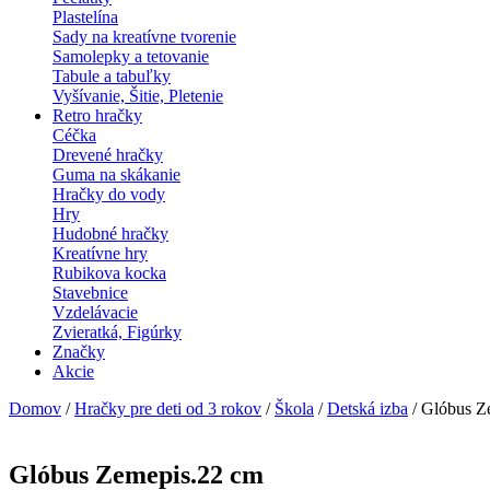
Plastelína
Sady na kreatívne tvorenie
Samolepky a tetovanie
Tabule a tabuľky
Vyšívanie, Šitie, Pletenie
Retro hračky
Céčka
Drevené hračky
Guma na skákanie
Hračky do vody
Hry
Hudobné hračky
Kreatívne hry
Rubikova kocka
Stavebnice
Vzdelávacie
Zvieratká, Figúrky
Značky
Akcie
Domov
/
Hračky pre deti od 3 rokov
/
Škola
/
Detská izba
/ Glóbus Z
Glóbus Zemepis.22 cm