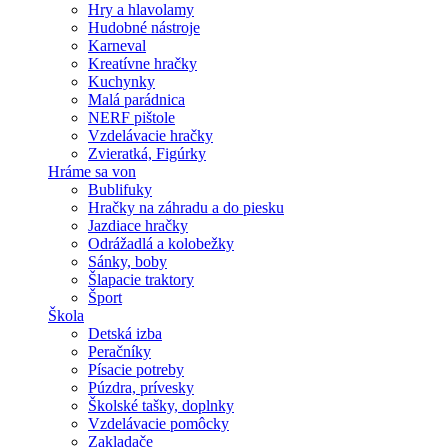
Hry a hlavolamy
Hudobné nástroje
Karneval
Kreatívne hračky
Kuchynky
Malá parádnica
NERF pištole
Vzdelávacie hračky
Zvieratká, Figúrky
Hráme sa von
Bublifuky
Hračky na záhradu a do piesku
Jazdiace hračky
Odrážadlá a kolobežky
Sánky, boby
Šlapacie traktory
Šport
Škola
Detská izba
Peračníky
Písacie potreby
Púzdra, prívesky
Školské tašky, doplnky
Vzdelávacie pomôcky
Zakladače