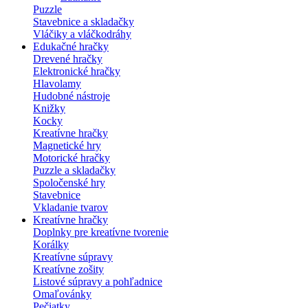
Puzzle
Stavebnice a skladačky
Vláčiky a vláčkodráhy
Edukačné hračky
Drevené hračky
Elektronické hračky
Hlavolamy
Hudobné nástroje
Knižky
Kocky
Kreatívne hračky
Magnetické hry
Motorické hračky
Puzzle a skladačky
Spoločenské hry
Stavebnice
Vkladanie tvarov
Kreatívne hračky
Doplnky pre kreatívne tvorenie
Korálky
Kreatívne súpravy
Kreatívne zošity
Listové súpravy a pohľadnice
Omaľovánky
Pečiatky