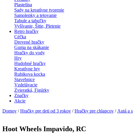
Plastelína
Sady na kreatívne tvorenie
Samolepky a tetovanie
Tabule a tabuľky
Vyšívanie, Šitie, Pletenie
Retro hračky
Céčka
Drevené hračky
Guma na skákanie
Hračky do vody
Hry
Hudobné hračky
Kreatívne hry
Rubikova kocka
Stavebnice
Vzdelávacie
Zvieratká, Figúrky
Značky
Akcie
Domov
/
Hračky pre deti od 3 rokov
/
Hračky pre chlapcov
/
Autá a s
Hoot Wheels Impavido, RC