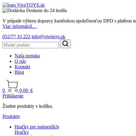
Dodanie do 24 hodín
V prípade výberu dopravy kuriérskou spoločnosťou DPD s platbou n
Viac informácií…
052/77 33 222
info@vivetoys.sk
Naša ponuka
O nás
Kontakt
Blog
0
0,00
€
Prihlásenie
Žiadne produkty v košíku.
Produkty
Hračky pre najmenších
Hračky