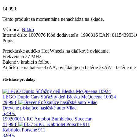
14,99
€
Tento produkt sa momentálne nenachádza na sklade.
Výrobca:
Nikko
Interné číslo:
1007076
Kód dodávateľa:
1990316
EAN:
0115439031
Popis
Pretekárske autíčko Hot Wheels na diaľkové ovládanie.
Frekvencia 27 MHz.
Balené v krabici s fóliou.
Autíčko je na batérie 3xAA, ovládač je na batérie 2xAA – betérie nie
Súvisiace produkty
LEGO Duplo Cars Súťažný deň Bleska McQueena 10924
29,99
€
Drevené pískajúce hasičské auto Vilac
6,49
€
19920001A RC Autobot Bumblebee Streetcar
41,99
€
Kabriolet Porsche 911
3,99
€