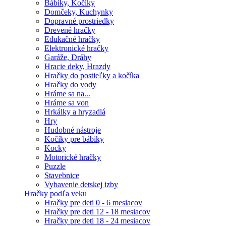
Bábiky, Kočíky
Domčeky, Kuchynky
Dopravné prostriedky
Drevené hračky
Edukačné hračky
Elektronické hračky
Garáže, Dráhy
Hracie deky, Hrazdy
Hračky do postieľky a kočíka
Hračky do vody
Hráme sa na...
Hráme sa von
Hrkálky a hryzadlá
Hry
Hudobné nástroje
Kočíky pre bábiky
Kocky
Motorické hračky
Puzzle
Stavebnice
Vybavenie detskej izby
Hračky podľa veku
Hračky pre deti 0 - 6 mesiacov
Hračky pre deti 12 - 18 mesiacov
Hračky pre deti 18 - 24 mesiacov