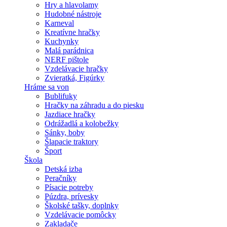
Hry a hlavolamy
Hudobné nástroje
Karneval
Kreatívne hračky
Kuchynky
Malá parádnica
NERF pištole
Vzdelávacie hračky
Zvieratká, Figúrky
Hráme sa von
Bublifuky
Hračky na záhradu a do piesku
Jazdiace hračky
Odrážadlá a kolobežky
Sánky, boby
Šlapacie traktory
Šport
Škola
Detská izba
Peračníky
Písacie potreby
Púzdra, prívesky
Školské tašky, doplnky
Vzdelávacie pomôcky
Zakladače