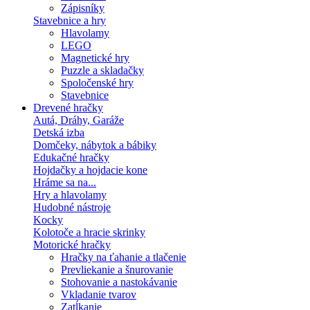
Zápisníky
Stavebnice a hry
Hlavolamy
LEGO
Magnetické hry
Puzzle a skladačky
Spoločenské hry
Stavebnice
Drevené hračky
Autá, Dráhy, Garáže
Detská izba
Domčeky, nábytok a bábiky
Edukačné hračky
Hojdačky a hojdacie kone
Hráme sa na...
Hry a hlavolamy
Hudobné nástroje
Kocky
Kolotoče a hracie skrinky
Motorické hračky
Hračky na ťahanie a tlačenie
Prevliekanie a šnurovanie
Stohovanie a nastokávanie
Vkladanie tvarov
Zatĺkanie