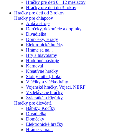
Hračky pre deti 6 - 12 mesiacov
Hračky pre deti do 3 rokov
Hračky pre deti od 3 rokov
Hračky pre chlapcov
Autá a stroje
Darčeky, dekorácie a doplnky
Divadielka
Domčeky, Hrady
Elektronické hračky
Hráme sa na...
Hry a hlavolamy
Hudobné nástroje
Karneval
Kreatívne hračky
Stolný futbal, hokej
Vláčiky a vláčkodráhy
Vojenské hračky, Vojaci, NERF
Vzdelávacie hračky
Zvieratká a Figúrky
Hračky pre dievčatá
Bábiky, Kočíky
Divadielka
Domčeky
Elektronické hračky
Hráme sa na...