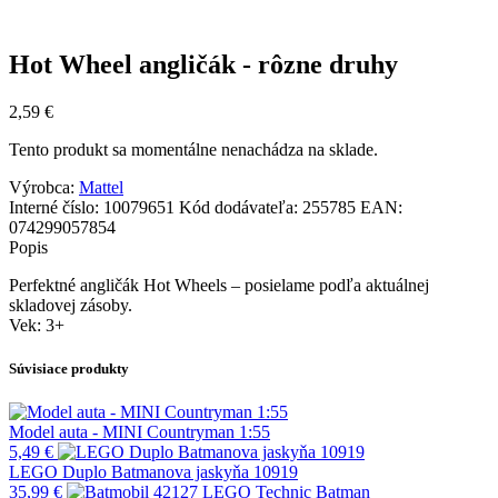
Hot Wheel angličák - rôzne druhy
2,59
€
Tento produkt sa momentálne nenachádza na sklade.
Výrobca:
Mattel
Interné číslo:
10079651
Kód dodávateľa:
255785
EAN:
074299057854
Popis
Perfektné angličák Hot Wheels – posielame podľa aktuálnej
skladovej zásoby.
Vek: 3+
Súvisiace produkty
Model auta - MINI Countryman 1:55
5,49
€
LEGO Duplo Batmanova jaskyňa 10919
35,99
€