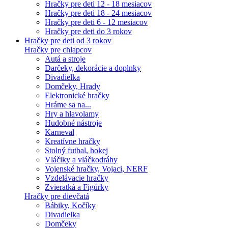
Hračky pre deti 12 - 18 mesiacov
Hračky pre deti 18 - 24 mesiacov
Hračky pre deti 6 - 12 mesiacov
Hračky pre deti do 3 rokov
Hračky pre deti od 3 rokov
Hračky pre chlapcov
Autá a stroje
Darčeky, dekorácie a doplnky
Divadielka
Domčeky, Hrady
Elektronické hračky
Hráme sa na...
Hry a hlavolamy
Hudobné nástroje
Karneval
Kreatívne hračky
Stolný futbal, hokej
Vláčiky a vláčkodráhy
Vojenské hračky, Vojaci, NERF
Vzdelávacie hračky
Zvieratká a Figúrky
Hračky pre dievčatá
Bábiky, Kočíky
Divadielka
Domčeky