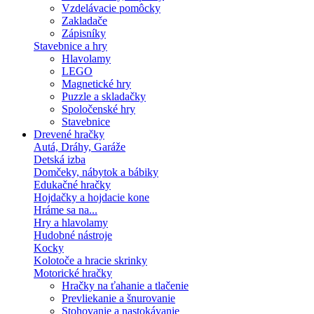
Vzdelávacie pomôcky
Zakladače
Zápisníky
Stavebnice a hry
Hlavolamy
LEGO
Magnetické hry
Puzzle a skladačky
Spoločenské hry
Stavebnice
Drevené hračky
Autá, Dráhy, Garáže
Detská izba
Domčeky, nábytok a bábiky
Edukačné hračky
Hojdačky a hojdacie kone
Hráme sa na...
Hry a hlavolamy
Hudobné nástroje
Kocky
Kolotoče a hracie skrinky
Motorické hračky
Hračky na ťahanie a tlačenie
Prevliekanie a šnurovanie
Stohovanie a nastokávanie