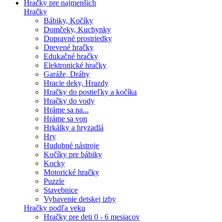
Hračky pre najmenších
Hračky
Bábiky, Kočíky
Domčeky, Kuchynky
Dopravné prostriedky
Drevené hračky
Edukačné hračky
Elektronické hračky
Garáže, Dráhy
Hracie deky, Hrazdy
Hračky do postieľky a kočíka
Hračky do vody
Hráme sa na...
Hráme sa von
Hrkálky a hryzadlá
Hry
Hudobné nástroje
Kočíky pre bábiky
Kocky
Motorické hračky
Puzzle
Stavebnice
Vybavenie detskej izby
Hračky podľa veku
Hračky pre deti 0 - 6 mesiacov