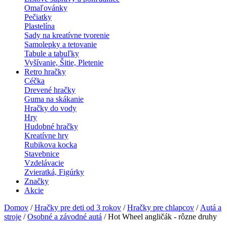
Omaľovánky
Pečiatky
Plastelína
Sady na kreatívne tvorenie
Samolepky a tetovanie
Tabule a tabuľky
Vyšívanie, Šitie, Pletenie
Retro hračky
Céčka
Drevené hračky
Guma na skákanie
Hračky do vody
Hry
Hudobné hračky
Kreatívne hry
Rubikova kocka
Stavebnice
Vzdelávacie
Zvieratká, Figúrky
Značky
Akcie
Domov
/
Hračky pre deti od 3 rokov
/
Hračky pre chlapcov
/
Autá a
stroje
/
Osobné a závodné autá
/ Hot Wheel angličák - rôzne druhy