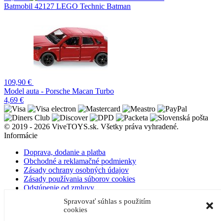
Batmobil 42127 LEGO Technic Batman
109,90
€
Model auta - Porsche Macan Turbo
4,69
€
© 2019 - 2026 ViveTOYS.sk. Všetky práva vyhradené.
Informácie
Doprava, dodanie a platba
Obchodné a reklamačné podmienky
Zásady ochrany osobných údajov
Zásady používania súborov cookies
Odstúpenie od zmluvy
O nás
Spravovať súhlas s použitím
Kontakt
cookies
Blog