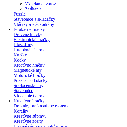
Vkladanie tvarov
Zatĺkanie
Puzzle
Stavebnice a skladačky
Vláčiky a vláčkodráhy
Edukačné hračky
Drevené hračky
Elektronické hračky
Hlavolamy
Hudobné nástroje
Knižky
Kocky
Kreatívne hračky
Magnetické hry
Motorické hračky
Puzzle a skladačky
Spoločenské hry
Stavebnice
Vkladanie tvarov
Kreatívne hračky
Doplnky pre kreatívne tvorenie
Korálky
Kreatívne súpravy
Kreatívne zošity
Listové súpravy a pohľadnice