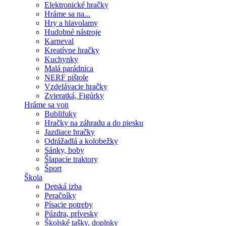
Elektronické hračky
Hráme sa na...
Hry a hlavolamy
Hudobné nástroje
Karneval
Kreatívne hračky
Kuchynky
Malá parádnica
NERF pištole
Vzdelávacie hračky
Zvieratká, Figúrky
Hráme sa von
Bublifuky
Hračky na záhradu a do piesku
Jazdiace hračky
Odrážadlá a kolobežky
Sánky, boby
Šlapacie traktory
Šport
Škola
Detská izba
Peračníky
Písacie potreby
Púzdra, prívesky
Školské tašky, doplnky