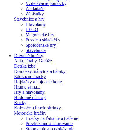
Vzdelávacie pomôcky
Zakladače
Zápisníky
Stavebnice a hry
Hlavolamy
LEGO
Magnetické hry
Puzzle a skladačky
Spoločenské hry
Stavebnice
Drevené hračky
Autá, Dráhy, Garáže
Detská izba
Domčeky, nábytok a bábiky
Edukačné hračky
Hojdačky a hojdacie kone
Hráme sa na...
Hry a hlavolamy
Hudobné nástroje
Kocky
Kolotoče a hracie skrinky
Motorické hračky
Hračky na ťahanie a tlačenie
Prevliekanie a šnurovanie
Stohovanie a nastokávanie