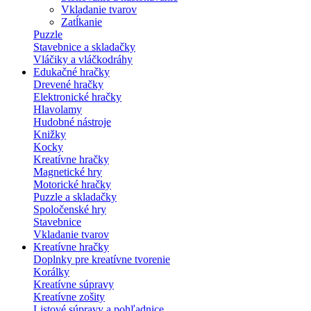
Vkladanie tvarov
Zatĺkanie
Puzzle
Stavebnice a skladačky
Vláčiky a vláčkodráhy
Edukačné hračky
Drevené hračky
Elektronické hračky
Hlavolamy
Hudobné nástroje
Knižky
Kocky
Kreatívne hračky
Magnetické hry
Motorické hračky
Puzzle a skladačky
Spoločenské hry
Stavebnice
Vkladanie tvarov
Kreatívne hračky
Doplnky pre kreatívne tvorenie
Korálky
Kreatívne súpravy
Kreatívne zošity
Listové súpravy a pohľadnice