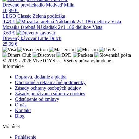
Drevené prevliekadlo Medveď Milin
16,99
€
LEGO Classic Zelená podložka
9,49
€
Mozaika farebná Nákladiak 2v1 186 dielikov Vista
3,69
€
Drevený kávovar Little Dutch
25,99
€
© 2019 - 2026 ViveTOYS.sk. Všetky práva vyhradené.
Informácie
Doprava, dodanie a platba
Obchodné a reklamačné podmienky
Zásady ochrany osobných údajov
Zásady používania súborov cookies
Odstúpenie od zmluvy
O nás
Kontakt
Blog
Môj účet
Prihlásenie