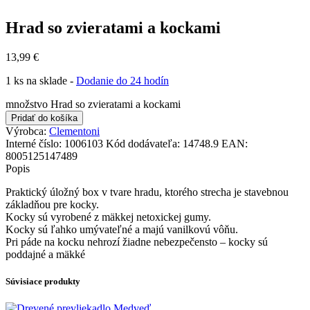
Hrad so zvieratami a kockami
13,99
€
1 ks na sklade -
Dodanie do 24 hodín
množstvo Hrad so zvieratami a kockami
Pridať do košíka
Výrobca:
Clementoni
Interné číslo:
1006103
Kód dodávateľa:
14748.9
EAN:
8005125147489
Popis
Praktický úložný box v tvare hradu, ktorého strecha je stavebnou
základňou pre kocky.
Kocky sú vyrobené z mäkkej netoxickej gumy.
Kocky sú ľahko umývateľné a majú vanilkovú vôňu.
Pri páde na kocku nehrozí žiadne nebezpečensto – kocky sú
poddajné a mäkké
Súvisiace produkty