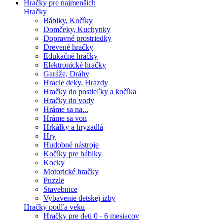
Hračky pre najmenších
Hračky
Bábiky, Kočíky
Domčeky, Kuchynky
Dopravné prostriedky
Drevené hračky
Edukačné hračky
Elektronické hračky
Garáže, Dráhy
Hracie deky, Hrazdy
Hračky do postieľky a kočíka
Hračky do vody
Hráme sa na...
Hráme sa von
Hrkálky a hryzadlá
Hry
Hudobné nástroje
Kočíky pre bábiky
Kocky
Motorické hračky
Puzzle
Stavebnice
Vybavenie detskej izby
Hračky podľa veku
Hračky pre deti 0 - 6 mesiacov