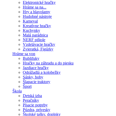
Elektronické hračky
Hráme sa na...
Hry a hlavolamy
Hudobné nástroje
Karneval
Kreatívne hračky
Kuchynky
Malá parádnica
NERF pištole
Vzdelávacie hračky
Zvieratká, Figúrky
Hráme sa von
Bublifuky
Hračky na záhradu a do piesku
Jazdiace hračky
Odrážadlá a kolobežky
Sánky, boby
Šlapacie traktory
Šport
Škola
Detská izba
Peračníky
Písacie potreby
Púzdra, prívesky
Školské tašky, doplnky