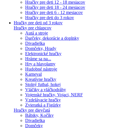
Hračky pre deti 12 - 18 mesiacov
Hračky pre deti 18 - 24 mesiacov
Hračky pre deti 6 - 12 mesiacov
Hračky pre deti do 3 rokov
Hračky pre deti od 3 rokov
Hračky pre chlapcov
Autá a stroje
Darčeky, dekorácie a doplnky
Divadielka
Domčeky, Hrady
Elektronické hračky
Hráme sa na...
Hry a hlavolamy
Hudobné nástroje
Karneval
Kreatívne hračky
Stolný futbal, hokej
Vláčiky a vláčkodráhy
Vojenské hračky, Vojaci, NERF
Vzdelávacie hračky
Zvieratká a Figúrky
Hračky pre dievčatá
Bábiky, Kočíky
Divadielka
Domčeky