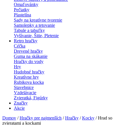
Omaľovánky
Pečiatky
Plastelína
Sady na kreatívne tvorenie
Samolepky a tetovanie
Tabule a tabuľky
Vyšívanie, Šitie, Pletenie
Retro hračky
Céčka
Drevené hračky
Guma na skákanie
Hračky do vody
Hry
Hudobné hračky
Kreatívne hry
Rubikova kocka
Stavebnice
Vzdelávacie
Zvieratká, Figúrky
Značky
Akcie
Domov
/
Hračky pre najmenších
/
Hračky
/
Kocky
/ Hrad so
zvieratami a kockami