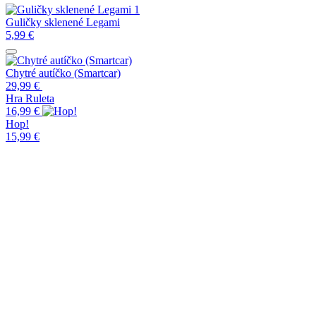
Guličky sklenené Legami
5,99
€
Chytré autíčko (Smartcar)
29,99
€
Hra Ruleta
16,99
€
Hop!
15,99
€