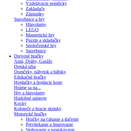
Vzdelávacie pomôcky
Zakladače
Zápisníky
Stavebnice a hry
Hlavolamy
LEGO
Magnetické hry
Puzzle a skladačky
Spoločenské hry
Stavebnice
Drevené hračky
Autá, Dráhy, Garáže
Detská izba
Domčeky, nábytok a bábiky
Edukačné hračky
Hojdačky a hojdacie kone
Hráme sa na...
Hry a hlavolamy
Hudobné nástroje
Kocky
Kolotoče a hracie skrinky
Motorické hračky
Hračky na ťahanie a tlačenie
Prevliekanie a šnurovanie
Stohovanie a nastokávanie