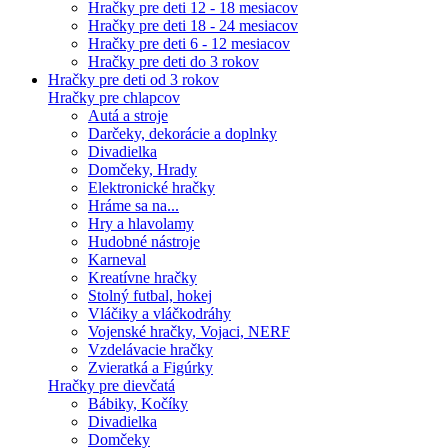
Hračky pre deti 12 - 18 mesiacov
Hračky pre deti 18 - 24 mesiacov
Hračky pre deti 6 - 12 mesiacov
Hračky pre deti do 3 rokov
Hračky pre deti od 3 rokov
Hračky pre chlapcov
Autá a stroje
Darčeky, dekorácie a doplnky
Divadielka
Domčeky, Hrady
Elektronické hračky
Hráme sa na...
Hry a hlavolamy
Hudobné nástroje
Karneval
Kreatívne hračky
Stolný futbal, hokej
Vláčiky a vláčkodráhy
Vojenské hračky, Vojaci, NERF
Vzdelávacie hračky
Zvieratká a Figúrky
Hračky pre dievčatá
Bábiky, Kočíky
Divadielka
Domčeky