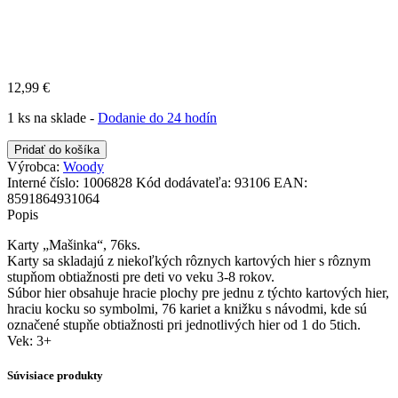
12,99
€
1 ks na sklade -
Dodanie do 24 hodín
množstvo
Pridať do košíka
Karty
Výrobca:
Woody
Mašinka,
Interné číslo:
1006828
Kód dodávateľa:
93106
EAN:
76
8591864931064
ks
Popis
Karty „Mašinka“, 76ks.
Karty sa skladajú z niekoľkých rôznych kartových hier s rôznym
stupňom obtiažnosti pre deti vo veku 3-8 rokov.
Súbor hier obsahuje hracie plochy pre jednu z týchto kartových hier,
hraciu kocku so symbolmi, 76 kariet a knižku s návodmi, kde sú
označené stupňe obtiažnosti pri jednotlivých hier od 1 do 5tich.
Vek: 3+
Súvisiace produkty