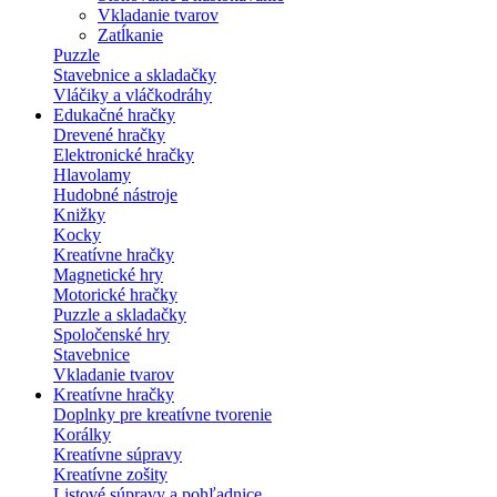
Vkladanie tvarov
Zatĺkanie
Puzzle
Stavebnice a skladačky
Vláčiky a vláčkodráhy
Edukačné hračky
Drevené hračky
Elektronické hračky
Hlavolamy
Hudobné nástroje
Knižky
Kocky
Kreatívne hračky
Magnetické hry
Motorické hračky
Puzzle a skladačky
Spoločenské hry
Stavebnice
Vkladanie tvarov
Kreatívne hračky
Doplnky pre kreatívne tvorenie
Korálky
Kreatívne súpravy
Kreatívne zošity
Listové súpravy a pohľadnice