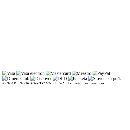
© 2019 - 2026 ViveTOYS.sk. Všetky práva vyhradené.
Informácie
Doprava, dodanie a platba
Obchodné a reklamačné podmienky
Zásady ochrany osobných údajov
Zásady používania súborov cookies
Odstúpenie od zmluvy
O nás