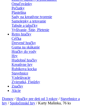
Omaľovánky
Pečiatky
Plastelína
Sady na kreatívne tvorenie
Samolepky a tetovanie
Tabule a tabuľky
Vyšívanie, Šitie, Pletenie
Retro hračky
Céčka
Drevené hračky
Guma na skákanie
Hračky do vody
Hry
Hudobné hračky
Kreatívne hry
Rubikova kocka
Stavebnice
Vzdelávacie
Zvieratká, Figúrky
Značky
Akcie
Domov
/
Hračky pre deti od 3 rokov
/
Stavebnice a
hry
/
Spoločenské hry
/ Karty Mašinka, 76 ks