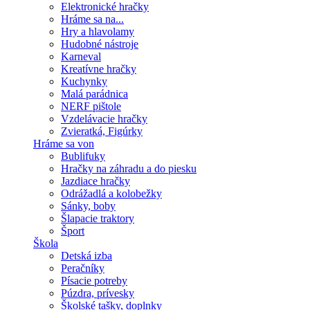
Elektronické hračky
Hráme sa na...
Hry a hlavolamy
Hudobné nástroje
Karneval
Kreatívne hračky
Kuchynky
Malá parádnica
NERF pištole
Vzdelávacie hračky
Zvieratká, Figúrky
Hráme sa von
Bublifuky
Hračky na záhradu a do piesku
Jazdiace hračky
Odrážadlá a kolobežky
Sánky, boby
Šlapacie traktory
Šport
Škola
Detská izba
Peračníky
Písacie potreby
Púzdra, prívesky
Školské tašky, doplnky