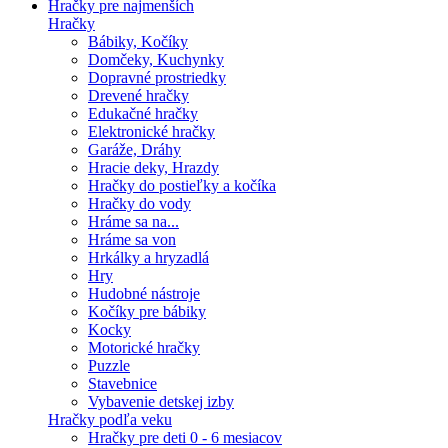
Hračky pre najmenších
Hračky
Bábiky, Kočíky
Domčeky, Kuchynky
Dopravné prostriedky
Drevené hračky
Edukačné hračky
Elektronické hračky
Garáže, Dráhy
Hracie deky, Hrazdy
Hračky do postieľky a kočíka
Hračky do vody
Hráme sa na...
Hráme sa von
Hrkálky a hryzadlá
Hry
Hudobné nástroje
Kočíky pre bábiky
Kocky
Motorické hračky
Puzzle
Stavebnice
Vybavenie detskej izby
Hračky podľa veku
Hračky pre deti 0 - 6 mesiacov