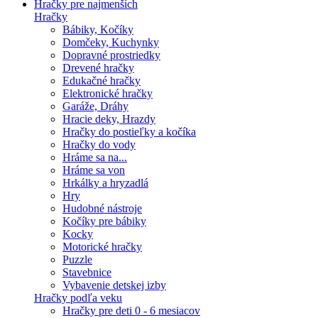
Hračky pre najmenších
Hračky
Bábiky, Kočíky
Domčeky, Kuchynky
Dopravné prostriedky
Drevené hračky
Edukačné hračky
Elektronické hračky
Garáže, Dráhy
Hracie deky, Hrazdy
Hračky do postieľky a kočíka
Hračky do vody
Hráme sa na...
Hráme sa von
Hrkálky a hryzadlá
Hry
Hudobné nástroje
Kočíky pre bábiky
Kocky
Motorické hračky
Puzzle
Stavebnice
Vybavenie detskej izby
Hračky podľa veku
Hračky pre deti 0 - 6 mesiacov