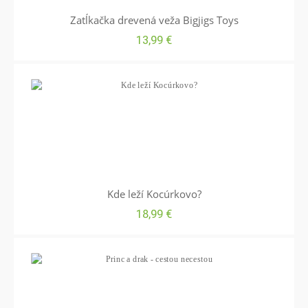
Zatĺkačka drevená veža Bigjigs Toys
13,99
€
Kde leží Kocúrkovo?
18,99
€