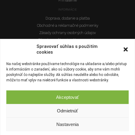
Prihlásenie
INFORMÁCIE
Doprava, dodanie a platba
Obchodné a reklamačné podmienky
Zásady ochrany osobných údajov
Zásady používania súborov cookies
Spravovať súhlas s použitím
Odstúpenie od zmluvy
cookies
O nás
Kontakt
Na našej webstránke používame technológie na ukladanie a/alebo prístup
Blog
k informáciám o zariadení, ako sú súbory cookie, aby sme vám mohli
poskytnúť čo najlepšie služby. Ak súhlas neudelíte alebo ho odvoláte,
môže to mať vplyv na niektoré funkcie a vlastnosti webstránky.
Akceptovať
Odmietnúť
© 2019 - 2026 ViveTOYS.sk. Všetky práva vyhradené.
Nastavenia