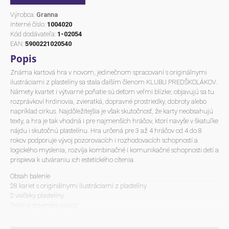
Výrobca:
Granna
Interné číslo:
1004020
Kód dodávateľa:
1-02054
EAN:
5900221020540
Popis
Známa kartová hra v novom, jedinečnom spracovaní s originálnymi
ilustráciami z plastelíny sa stala ďalším členom KLUBU PREDŠKOLÁKOV.
Námety kvartet i výtvarné poňatie sú deťom veľmi blízke; objavujú sa tu
rozprávkoví hrdinovia, zvieratká, dopravné prostriedky, dobroty alebo
napríklad cirkus. Najdôležitejšia je však skutočnosť, že karty neobsahujú
texty, a hra je tak vhodná i pre najmenších hráčov, ktorí navyše v škatuľke
nájdu i skutočnú plastelínu. Hra určená pre 3 až 4 hráčov od 4 do 8
rokov podporuje vývoj pozorovacích i rozhodovacích schopností a
logického myslenia, rozvíja kombinačné i komunikačné schopnosti detí a
prispieva k utváraniu ich estetického cítenia.
Obsah baleníe
28 kariet s originálnymi ilustráciami z plastelíny
2 valčeky plastelíny
český a slovenský návod