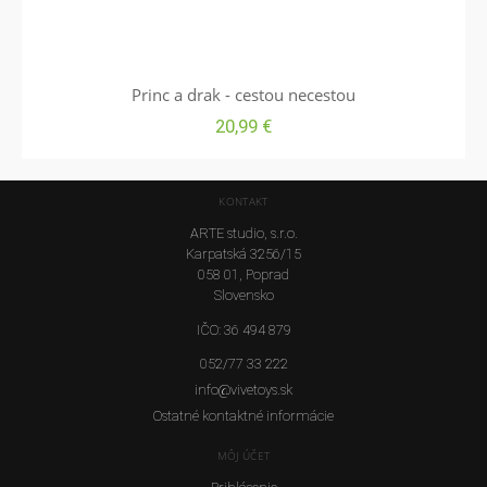
Princ a drak - cestou necestou
20,99
€
KONTAKT
ARTE studio, s.r.o.
Karpatská 3256/15
058 01, Poprad
Slovensko
IČO: 36 494 879
052/77 33 222
info@vivetoys.sk
Ostatné kontaktné informácie
MÔJ ÚČET