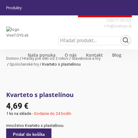
Produkty
Dodanie do 24 hodín
052/77 33 222
info@vivetoys.sk
Naša ponuka
O nás
Kontakt
Blog
Domov
/
Hračky pre deti od 3 rokov
/
Stavebnice a hry
/
Spoločenské hry
/ Kvarteto s plastelínou
Kvarteto s plastelínou
4,69
€
1 ks na sklade -
Dodanie do 24 hodín
množstvo Kvarteto s plastelínou
Pridať do košíka