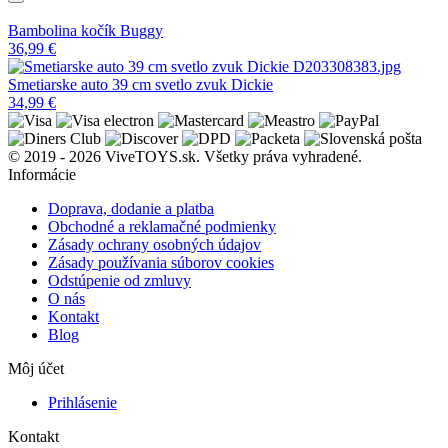
Bambolina kočík Buggy
36,99
€
Smetiarske auto 39 cm svetlo zvuk Dickie
34,99
€
© 2019 - 2026 ViveTOYS.sk. Všetky práva vyhradené.
Informácie
Doprava, dodanie a platba
Obchodné a reklamačné podmienky
Zásady ochrany osobných údajov
Zásady používania súborov cookies
Odstúpenie od zmluvy
O nás
Kontakt
Blog
Môj účet
Prihlásenie
Kontakt