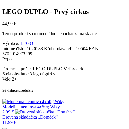
LEGO DUPLO - Prvý cirkus
44,99
€
Tento produkt sa momentálne nenachádza na sklade.
Výrobca:
LEGO
Interné číslo:
1026188
Kód dodávateľa:
10504
EAN:
5702014973299
Popis
Do mesta prišiel LEGO DUPLO Veľký cirkus.
Sada obsahuje 3 lego figúrky
Vek: 2+
Súvisiace produkty
Modelína neonová 4x50g Wiky
2,99
€
Drevená skladačka „Domček“
11,99
€