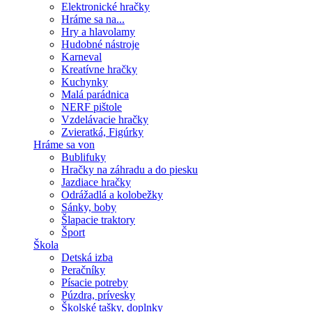
Elektronické hračky
Hráme sa na...
Hry a hlavolamy
Hudobné nástroje
Karneval
Kreatívne hračky
Kuchynky
Malá parádnica
NERF pištole
Vzdelávacie hračky
Zvieratká, Figúrky
Hráme sa von
Bublifuky
Hračky na záhradu a do piesku
Jazdiace hračky
Odrážadlá a kolobežky
Sánky, boby
Šlapacie traktory
Šport
Škola
Detská izba
Peračníky
Písacie potreby
Púzdra, prívesky
Školské tašky, doplnky