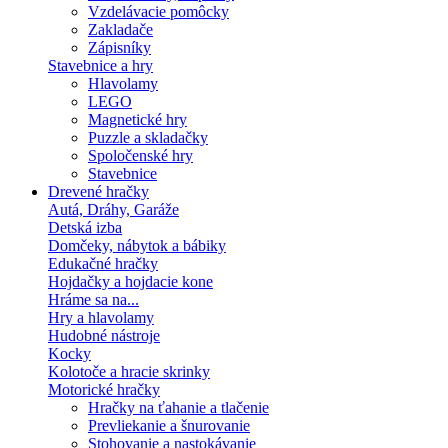
Vzdelávacie pomôcky
Zakladače
Zápisníky
Stavebnice a hry
Hlavolamy
LEGO
Magnetické hry
Puzzle a skladačky
Spoločenské hry
Stavebnice
Drevené hračky
Autá, Dráhy, Garáže
Detská izba
Domčeky, nábytok a bábiky
Edukačné hračky
Hojdačky a hojdacie kone
Hráme sa na...
Hry a hlavolamy
Hudobné nástroje
Kocky
Kolotoče a hracie skrinky
Motorické hračky
Hračky na ťahanie a tlačenie
Prevliekanie a šnurovanie
Stohovanie a nastokávanie