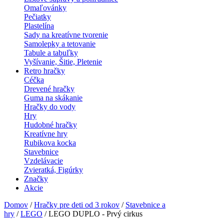
Omaľovánky
Pečiatky
Plastelína
Sady na kreatívne tvorenie
Samolepky a tetovanie
Tabule a tabuľky
Vyšívanie, Šitie, Pletenie
Retro hračky
Céčka
Drevené hračky
Guma na skákanie
Hračky do vody
Hry
Hudobné hračky
Kreatívne hry
Rubikova kocka
Stavebnice
Vzdelávacie
Zvieratká, Figúrky
Značky
Akcie
Domov
/
Hračky pre deti od 3 rokov
/
Stavebnice a
hry
/
LEGO
/ LEGO DUPLO - Prvý cirkus