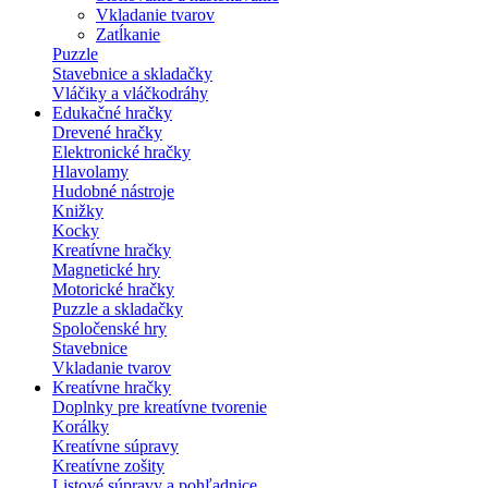
Vkladanie tvarov
Zatĺkanie
Puzzle
Stavebnice a skladačky
Vláčiky a vláčkodráhy
Edukačné hračky
Drevené hračky
Elektronické hračky
Hlavolamy
Hudobné nástroje
Knižky
Kocky
Kreatívne hračky
Magnetické hry
Motorické hračky
Puzzle a skladačky
Spoločenské hry
Stavebnice
Vkladanie tvarov
Kreatívne hračky
Doplnky pre kreatívne tvorenie
Korálky
Kreatívne súpravy
Kreatívne zošity
Listové súpravy a pohľadnice