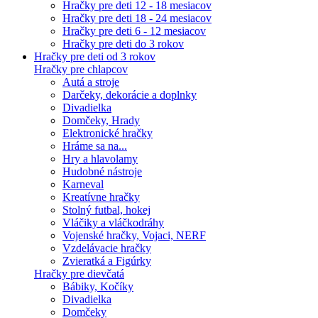
Hračky pre deti 12 - 18 mesiacov
Hračky pre deti 18 - 24 mesiacov
Hračky pre deti 6 - 12 mesiacov
Hračky pre deti do 3 rokov
Hračky pre deti od 3 rokov
Hračky pre chlapcov
Autá a stroje
Darčeky, dekorácie a doplnky
Divadielka
Domčeky, Hrady
Elektronické hračky
Hráme sa na...
Hry a hlavolamy
Hudobné nástroje
Karneval
Kreatívne hračky
Stolný futbal, hokej
Vláčiky a vláčkodráhy
Vojenské hračky, Vojaci, NERF
Vzdelávacie hračky
Zvieratká a Figúrky
Hračky pre dievčatá
Bábiky, Kočíky
Divadielka
Domčeky