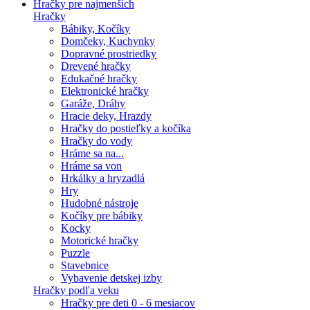
Hračky pre najmenších
Hračky
Bábiky, Kočíky
Domčeky, Kuchynky
Dopravné prostriedky
Drevené hračky
Edukačné hračky
Elektronické hračky
Garáže, Dráhy
Hracie deky, Hrazdy
Hračky do postieľky a kočíka
Hračky do vody
Hráme sa na...
Hráme sa von
Hrkálky a hryzadlá
Hry
Hudobné nástroje
Kočíky pre bábiky
Kocky
Motorické hračky
Puzzle
Stavebnice
Vybavenie detskej izby
Hračky podľa veku
Hračky pre deti 0 - 6 mesiacov