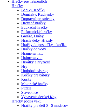
Hračky pre najmenších
Hračky
Bábiky, Kočíky
Domčeky, Kuchynky
Dopravné prostriedky
Drevené hračky
Edukačné hračky
Elektronické hračky
Garáže, Dráhy
Hracie deky, Hrazdy
Hračky do postieľky a kočíka
Hračky do vody
Hráme sa na...
Hráme sa von
Hrkálky a hryzadlá
Hry
Hudobné nástroje
Kočíky pre bábiky
Kocky
Motorické hračky
Puzzle
Stavebnice
Vybavenie detskej izby
Hračky podľa veku
Hračky pre deti 0 - 6 mesiacov