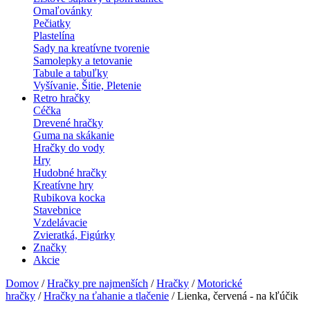
Omaľovánky
Pečiatky
Plastelína
Sady na kreatívne tvorenie
Samolepky a tetovanie
Tabule a tabuľky
Vyšívanie, Šitie, Pletenie
Retro hračky
Céčka
Drevené hračky
Guma na skákanie
Hračky do vody
Hry
Hudobné hračky
Kreatívne hry
Rubikova kocka
Stavebnice
Vzdelávacie
Zvieratká, Figúrky
Značky
Akcie
Domov
/
Hračky pre najmenších
/
Hračky
/
Motorické
hračky
/
Hračky na ťahanie a tlačenie
/ Lienka, červená - na kľúčik