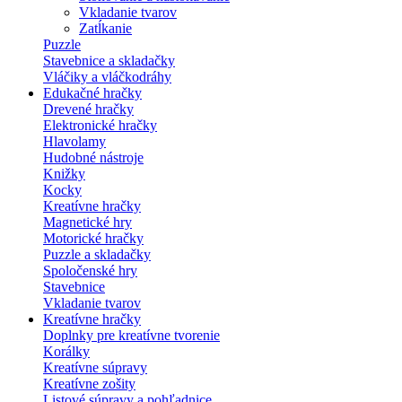
Vkladanie tvarov
Zatĺkanie
Puzzle
Stavebnice a skladačky
Vláčiky a vláčkodráhy
Edukačné hračky
Drevené hračky
Elektronické hračky
Hlavolamy
Hudobné nástroje
Knižky
Kocky
Kreatívne hračky
Magnetické hry
Motorické hračky
Puzzle a skladačky
Spoločenské hry
Stavebnice
Vkladanie tvarov
Kreatívne hračky
Doplnky pre kreatívne tvorenie
Korálky
Kreatívne súpravy
Kreatívne zošity
Listové súpravy a pohľadnice