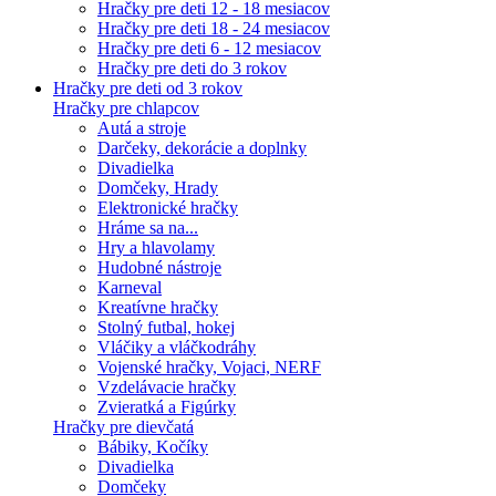
Hračky pre deti 12 - 18 mesiacov
Hračky pre deti 18 - 24 mesiacov
Hračky pre deti 6 - 12 mesiacov
Hračky pre deti do 3 rokov
Hračky pre deti od 3 rokov
Hračky pre chlapcov
Autá a stroje
Darčeky, dekorácie a doplnky
Divadielka
Domčeky, Hrady
Elektronické hračky
Hráme sa na...
Hry a hlavolamy
Hudobné nástroje
Karneval
Kreatívne hračky
Stolný futbal, hokej
Vláčiky a vláčkodráhy
Vojenské hračky, Vojaci, NERF
Vzdelávacie hračky
Zvieratká a Figúrky
Hračky pre dievčatá
Bábiky, Kočíky
Divadielka
Domčeky