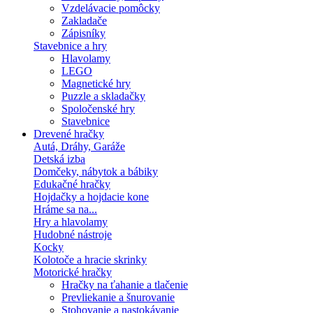
Vzdelávacie pomôcky
Zakladače
Zápisníky
Stavebnice a hry
Hlavolamy
LEGO
Magnetické hry
Puzzle a skladačky
Spoločenské hry
Stavebnice
Drevené hračky
Autá, Dráhy, Garáže
Detská izba
Domčeky, nábytok a bábiky
Edukačné hračky
Hojdačky a hojdacie kone
Hráme sa na...
Hry a hlavolamy
Hudobné nástroje
Kocky
Kolotoče a hracie skrinky
Motorické hračky
Hračky na ťahanie a tlačenie
Prevliekanie a šnurovanie
Stohovanie a nastokávanie