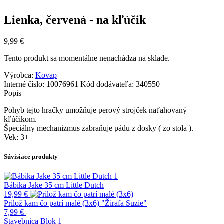
Lienka, červená - na kľúčik
9,99
€
Tento produkt sa momentálne nenachádza na sklade.
Výrobca:
Kovap
Interné číslo:
10076961
Kód dodávateľa:
340550
Popis
Pohyb tejto hračky umožňuje perový strojček naťahovaný
kľúčikom.
Špeciálny mechanizmus zabraňuje pádu z dosky ( zo stola ).
Vek: 3+
Súvisiace produkty
Bábika Jake 35 cm Little Dutch
19,99
€
Prilož kam čo patrí malé (3x6) "Žirafa Suzie"
7,99
€
Stavebnica Blok 1