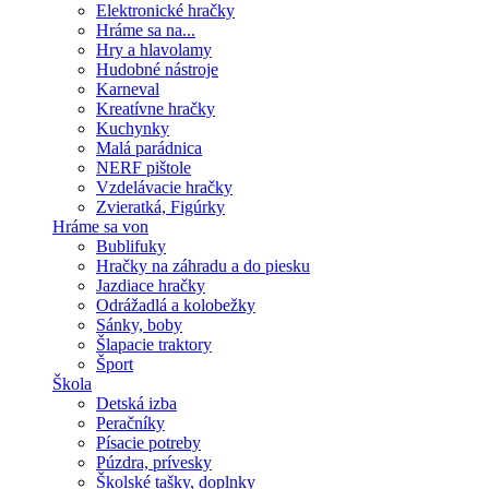
Elektronické hračky
Hráme sa na...
Hry a hlavolamy
Hudobné nástroje
Karneval
Kreatívne hračky
Kuchynky
Malá parádnica
NERF pištole
Vzdelávacie hračky
Zvieratká, Figúrky
Hráme sa von
Bublifuky
Hračky na záhradu a do piesku
Jazdiace hračky
Odrážadlá a kolobežky
Sánky, boby
Šlapacie traktory
Šport
Škola
Detská izba
Peračníky
Písacie potreby
Púzdra, prívesky
Školské tašky, doplnky