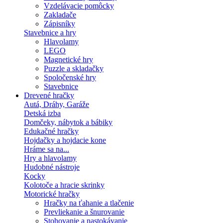
Vzdelávacie pomôcky
Zakladače
Zápisníky
Stavebnice a hry
Hlavolamy
LEGO
Magnetické hry
Puzzle a skladačky
Spoločenské hry
Stavebnice
Drevené hračky
Autá, Dráhy, Garáže
Detská izba
Domčeky, nábytok a bábiky
Edukačné hračky
Hojdačky a hojdacie kone
Hráme sa na...
Hry a hlavolamy
Hudobné nástroje
Kocky
Kolotoče a hracie skrinky
Motorické hračky
Hračky na ťahanie a tlačenie
Prevliekanie a šnurovanie
Stohovanie a nastokávanie