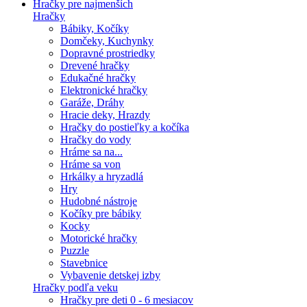
Hračky pre najmenších
Hračky
Bábiky, Kočíky
Domčeky, Kuchynky
Dopravné prostriedky
Drevené hračky
Edukačné hračky
Elektronické hračky
Garáže, Dráhy
Hracie deky, Hrazdy
Hračky do postieľky a kočíka
Hračky do vody
Hráme sa na...
Hráme sa von
Hrkálky a hryzadlá
Hry
Hudobné nástroje
Kočíky pre bábiky
Kocky
Motorické hračky
Puzzle
Stavebnice
Vybavenie detskej izby
Hračky podľa veku
Hračky pre deti 0 - 6 mesiacov