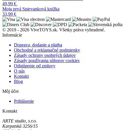
49,99
€
Moja prvá Spievanková ​​knižka
33,99
€
© 2019 - 2026 ViveTOYS.sk. Všetky práva vyhradené.
Informácie
Doprava, dodanie a platba
Obchodné a reklamačné podmienky
Zásady ochrany osobných údajov
Zásady používania súborov cookies
Odstúpenie od zmluvy
O nás
Kontakt
Blog
Môj účet
Prihlásenie
Kontakt
ARTE studio, s.r.o.
Karpatská 3256/15