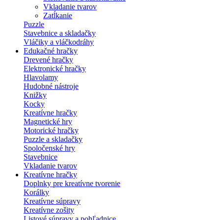
Vkladanie tvarov
Zatĺkanie
Puzzle
Stavebnice a skladačky
Vláčiky a vláčkodráhy
Edukačné hračky
Drevené hračky
Elektronické hračky
Hlavolamy
Hudobné nástroje
Knižky
Kocky
Kreatívne hračky
Magnetické hry
Motorické hračky
Puzzle a skladačky
Spoločenské hry
Stavebnice
Vkladanie tvarov
Kreatívne hračky
Doplnky pre kreatívne tvorenie
Korálky
Kreatívne súpravy
Kreatívne zošity
Listové súpravy a pohľadnice