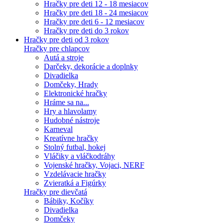
Hračky pre deti 12 - 18 mesiacov
Hračky pre deti 18 - 24 mesiacov
Hračky pre deti 6 - 12 mesiacov
Hračky pre deti do 3 rokov
Hračky pre deti od 3 rokov
Hračky pre chlapcov
Autá a stroje
Darčeky, dekorácie a doplnky
Divadielka
Domčeky, Hrady
Elektronické hračky
Hráme sa na...
Hry a hlavolamy
Hudobné nástroje
Karneval
Kreatívne hračky
Stolný futbal, hokej
Vláčiky a vláčkodráhy
Vojenské hračky, Vojaci, NERF
Vzdelávacie hračky
Zvieratká a Figúrky
Hračky pre dievčatá
Bábiky, Kočíky
Divadielka
Domčeky