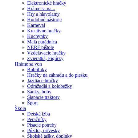
Elektronické hračky
Hráme sa na...
Hry a hlavolamy
Hudobné nástroje
Karneval
Kreatívne hračky
Kuchynky
Malá parádnica
NERF pištole
Vzdelávacie hračky
Zvieratká, Figúrky
Hráme sa von
Bublifuky
Hračky na záhradu a do piesku
Jazdiace hračky
Odrážadlá a kolobežky
Sánky, boby
Šlapacie traktory
Šport
Škola
Detská izba
Peračníky
Písacie potreby
Púzdra, prívesky
Školské tašky, doplnky