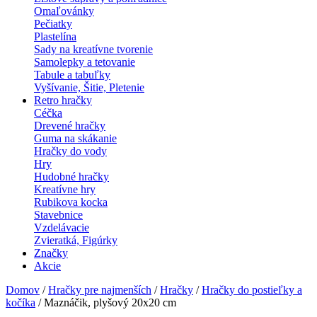
Omaľovánky
Pečiatky
Plastelína
Sady na kreatívne tvorenie
Samolepky a tetovanie
Tabule a tabuľky
Vyšívanie, Šitie, Pletenie
Retro hračky
Céčka
Drevené hračky
Guma na skákanie
Hračky do vody
Hry
Hudobné hračky
Kreatívne hry
Rubikova kocka
Stavebnice
Vzdelávacie
Zvieratká, Figúrky
Značky
Akcie
Domov
/
Hračky pre najmenších
/
Hračky
/
Hračky do postieľky a
kočíka
/ Maznáčik, plyšový 20x20 cm