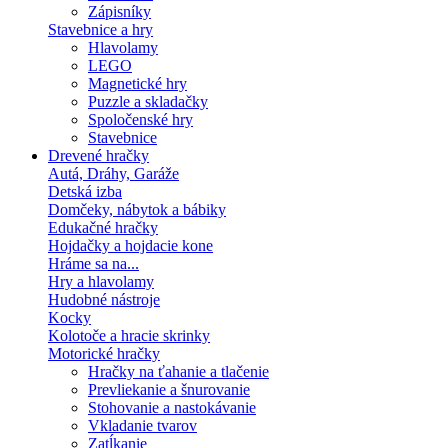
Zápisníky
Stavebnice a hry
Hlavolamy
LEGO
Magnetické hry
Puzzle a skladačky
Spoločenské hry
Stavebnice
Drevené hračky
Autá, Dráhy, Garáže
Detská izba
Domčeky, nábytok a bábiky
Edukačné hračky
Hojdačky a hojdacie kone
Hráme sa na...
Hry a hlavolamy
Hudobné nástroje
Kocky
Kolotoče a hracie skrinky
Motorické hračky
Hračky na ťahanie a tlačenie
Prevliekanie a šnurovanie
Stohovanie a nastokávanie
Vkladanie tvarov
Zatĺkanie