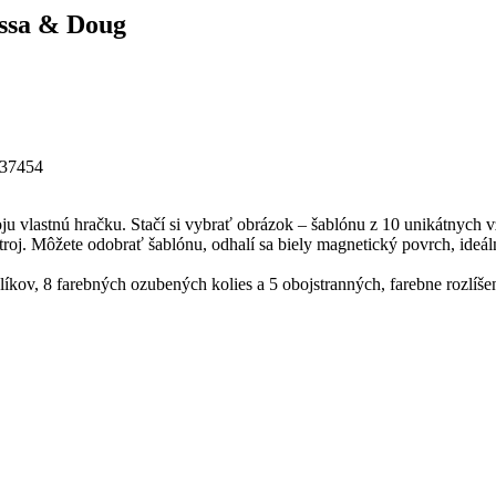
issa & Doug
37454
voju vlastnú hračku. Stačí si vybrať obrázok – šablónu z 10 unikátnych
troj. Môžete odobrať šablónu, odhalí sa biely magnetický povrch, ide
ov, 8 farebných ozubených kolies a 5 obojstranných, farebne rozlíše