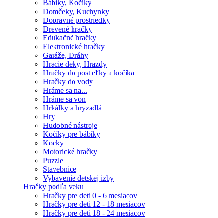
Bábiky, Kočíky
Domčeky, Kuchynky
Dopravné prostriedky
Drevené hračky
Edukačné hračky
Elektronické hračky
Garáže, Dráhy
Hracie deky, Hrazdy
Hračky do postieľky a kočíka
Hračky do vody
Hráme sa na...
Hráme sa von
Hrkálky a hryzadlá
Hry
Hudobné nástroje
Kočíky pre bábiky
Kocky
Motorické hračky
Puzzle
Stavebnice
Vybavenie detskej izby
Hračky podľa veku
Hračky pre deti 0 - 6 mesiacov
Hračky pre deti 12 - 18 mesiacov
Hračky pre deti 18 - 24 mesiacov