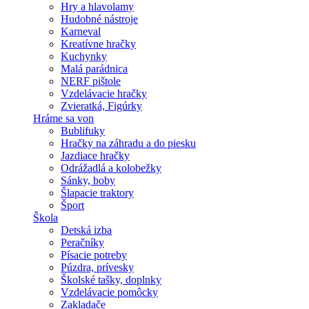
Hry a hlavolamy
Hudobné nástroje
Karneval
Kreatívne hračky
Kuchynky
Malá parádnica
NERF pištole
Vzdelávacie hračky
Zvieratká, Figúrky
Hráme sa von
Bublifuky
Hračky na záhradu a do piesku
Jazdiace hračky
Odrážadlá a kolobežky
Sánky, boby
Šlapacie traktory
Šport
Škola
Detská izba
Peračníky
Písacie potreby
Púzdra, prívesky
Školské tašky, doplnky
Vzdelávacie pomôcky
Zakladače