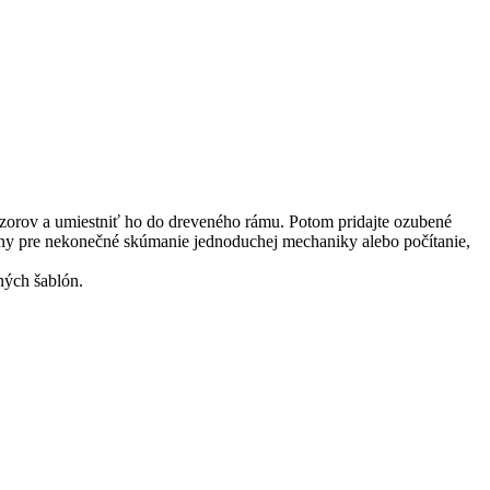
 vzorov a umiestniť ho do dreveného rámu. Potom pridajte ozubené
álny pre nekonečné skúmanie jednoduchej mechaniky alebo počítanie,
ných šablón.