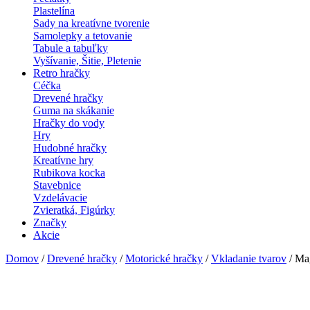
Plastelína
Sady na kreatívne tvorenie
Samolepky a tetovanie
Tabule a tabuľky
Vyšívanie, Šitie, Pletenie
Retro hračky
Céčka
Drevené hračky
Guma na skákanie
Hračky do vody
Hry
Hudobné hračky
Kreatívne hry
Rubikova kocka
Stavebnice
Vzdelávacie
Zvieratká, Figúrky
Značky
Akcie
Domov
/
Drevené hračky
/
Motorické hračky
/
Vkladanie tvarov
/ Ma