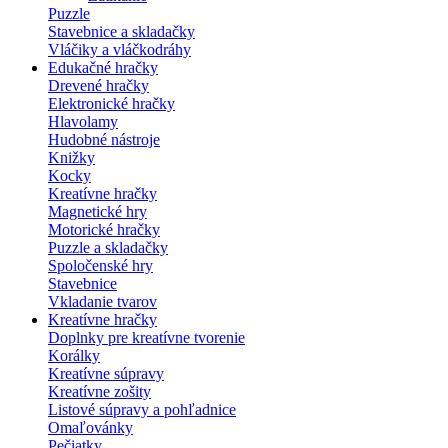
Puzzle
Stavebnice a skladačky
Vláčiky a vláčkodráhy
Edukačné hračky
Drevené hračky
Elektronické hračky
Hlavolamy
Hudobné nástroje
Knižky
Kocky
Kreatívne hračky
Magnetické hry
Motorické hračky
Puzzle a skladačky
Spoločenské hry
Stavebnice
Vkladanie tvarov
Kreatívne hračky
Doplnky pre kreatívne tvorenie
Korálky
Kreatívne súpravy
Kreatívne zošity
Listové súpravy a pohľadnice
Omaľovánky
Pečiatky