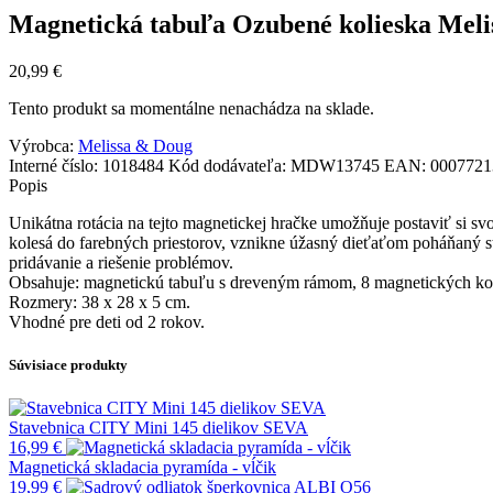
Magnetická tabuľa Ozubené kolieska Mel
20,99
€
Tento produkt sa momentálne nenachádza na sklade.
Výrobca:
Melissa & Doug
Interné číslo:
1018484
Kód dodávateľa:
MDW13745
EAN:
0007721
Popis
Unikátna rotácia na tejto magnetickej hračke umožňuje postaviť si s
kolesá do farebných priestorov, vznikne úžasný dieťaťom poháňaný s
pridávanie a riešenie problémov.
Obsahuje: magnetickú tabuľu s dreveným rámom, 8 magnetických kolík
Rozmery: 38 x 28 x 5 cm.
Vhodné pre deti od 2 rokov.
Súvisiace produkty
Stavebnica CITY Mini 145 dielikov SEVA
16,99
€
Magnetická skladacia pyramída - vĺčik
19,99
€