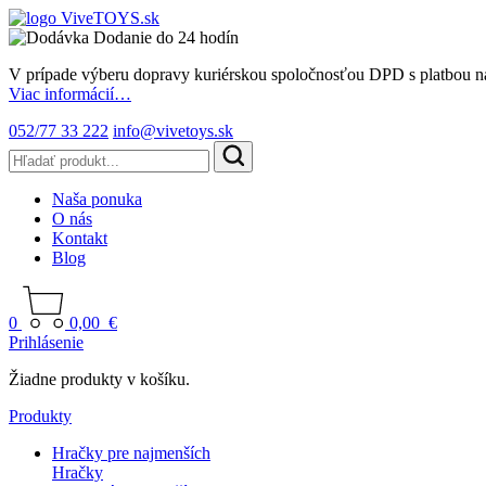
Dodanie do 24 hodín
V prípade výberu dopravy kuriérskou spoločnosťou DPD s platbou n
Viac informácií…
052/77 33 222
info@vivetoys.sk
Naša ponuka
O nás
Kontakt
Blog
0
0,00
€
Prihlásenie
Žiadne produkty v košíku.
Produkty
Hračky pre najmenších
Hračky