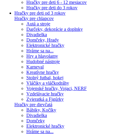
Hračky pre deti 6 - 12 mesiacov
Hračky pre deti do 3 rokov
Hračky pre deti od 3 rokov
Hračky pre chlapcov
Autá a stroje
Darčeky, dekorácie a doplnky
Divadielka
Domčeky, Hrady
Elektronické hračky
Hráme sa na...
Hry a hlavolamy
Hudobné nástroje
Karneval
Kreatívne hračky
Stolný futbal, hokej
Vláčiky a vláčkodráhy
Vojenské hračky, Vojaci, NERF
Vzdelávacie hračky
Zvieratká a Figúrky
Hračky pre dievčatá
Bábiky, Kočíky
Divadielka
Domčeky
Elektronické hračky
Hráme sa na...