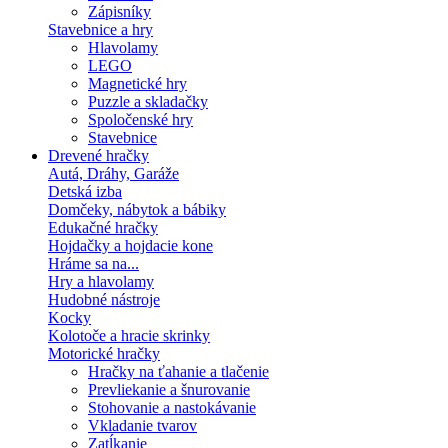
Zápisníky
Stavebnice a hry
Hlavolamy
LEGO
Magnetické hry
Puzzle a skladačky
Spoločenské hry
Stavebnice
Drevené hračky
Autá, Dráhy, Garáže
Detská izba
Domčeky, nábytok a bábiky
Edukačné hračky
Hojdačky a hojdacie kone
Hráme sa na...
Hry a hlavolamy
Hudobné nástroje
Kocky
Kolotoče a hracie skrinky
Motorické hračky
Hračky na ťahanie a tlačenie
Prevliekanie a šnurovanie
Stohovanie a nastokávanie
Vkladanie tvarov
Zatĺkanie