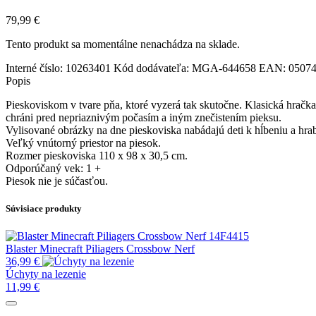
79,99
€
Tento produkt sa momentálne nenachádza na sklade.
Interné číslo:
10263401
Kód dodávateľa:
MGA-644658
EAN:
0507
Popis
Pieskoviskom v tvare pňa, ktoré vyzerá tak skutočne. Klasická hračk
chráni pred nepriaznivým počasím a iným znečistením pieksu.
Vylisované obrázky na dne pieskoviska nabádajú deti k hĺbeniu a hra
Veľký vnútorný priestor na piesok.
Rozmer pieskoviska 110 x 98 x 30,5 cm.
Odporúčaný vek: 1 +
Piesok nie je súčasťou.
Súvisiace produkty
Blaster Minecraft Piliagers Crossbow Nerf
36,99
€
Úchyty na lezenie
11,99
€