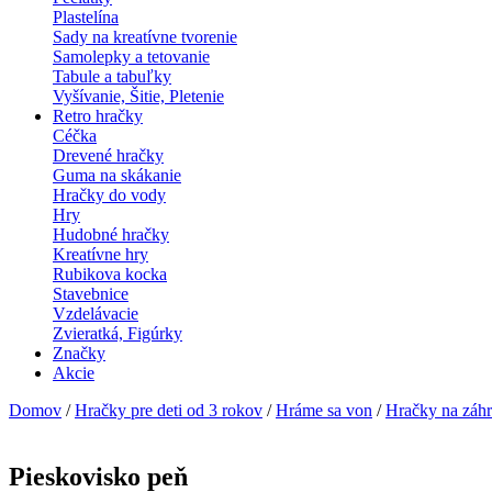
Plastelína
Sady na kreatívne tvorenie
Samolepky a tetovanie
Tabule a tabuľky
Vyšívanie, Šitie, Pletenie
Retro hračky
Céčka
Drevené hračky
Guma na skákanie
Hračky do vody
Hry
Hudobné hračky
Kreatívne hry
Rubikova kocka
Stavebnice
Vzdelávacie
Zvieratká, Figúrky
Značky
Akcie
Domov
/
Hračky pre deti od 3 rokov
/
Hráme sa von
/
Hračky na záhr
Pieskovisko peň