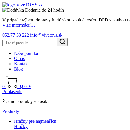
Dodanie do 24 hodín
V prípade výberu dopravy kuriérskou spoločnosťou DPD s platbou n
Viac informácií…
052/77 33 222
info@vivetoys.sk
Naša ponuka
O nás
Kontakt
Blog
0
0,00
€
Prihlásenie
Žiadne produkty v košíku.
Produkty
Hračky pre najmenších
Hračky