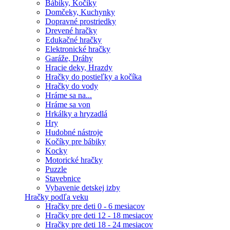
Bábiky, Kočíky
Domčeky, Kuchynky
Dopravné prostriedky
Drevené hračky
Edukačné hračky
Elektronické hračky
Garáže, Dráhy
Hracie deky, Hrazdy
Hračky do postieľky a kočíka
Hračky do vody
Hráme sa na...
Hráme sa von
Hrkálky a hryzadlá
Hry
Hudobné nástroje
Kočíky pre bábiky
Kocky
Motorické hračky
Puzzle
Stavebnice
Vybavenie detskej izby
Hračky podľa veku
Hračky pre deti 0 - 6 mesiacov
Hračky pre deti 12 - 18 mesiacov
Hračky pre deti 18 - 24 mesiacov