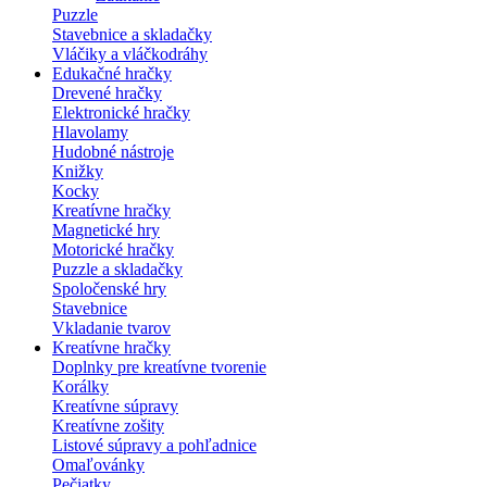
Puzzle
Stavebnice a skladačky
Vláčiky a vláčkodráhy
Edukačné hračky
Drevené hračky
Elektronické hračky
Hlavolamy
Hudobné nástroje
Knižky
Kocky
Kreatívne hračky
Magnetické hry
Motorické hračky
Puzzle a skladačky
Spoločenské hry
Stavebnice
Vkladanie tvarov
Kreatívne hračky
Doplnky pre kreatívne tvorenie
Korálky
Kreatívne súpravy
Kreatívne zošity
Listové súpravy a pohľadnice
Omaľovánky
Pečiatky