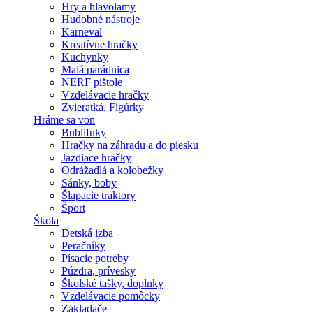
Hry a hlavolamy
Hudobné nástroje
Karneval
Kreatívne hračky
Kuchynky
Malá parádnica
NERF pištole
Vzdelávacie hračky
Zvieratká, Figúrky
Hráme sa von
Bublifuky
Hračky na záhradu a do piesku
Jazdiace hračky
Odrážadlá a kolobežky
Sánky, boby
Šlapacie traktory
Šport
Škola
Detská izba
Peračníky
Písacie potreby
Púzdra, prívesky
Školské tašky, doplnky
Vzdelávacie pomôcky
Zakladače