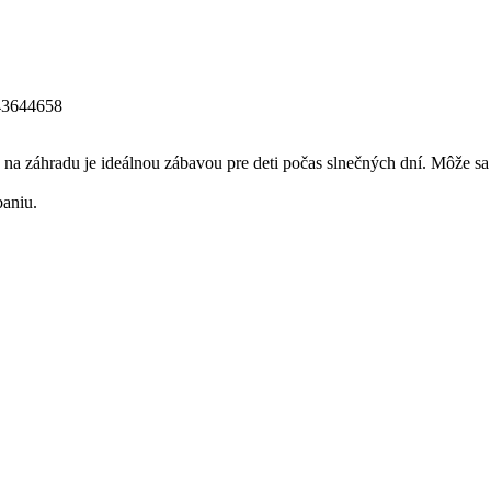
43644658
a na záhradu je ideálnou zábavou pre deti počas slnečných dní. Môže s
baniu.