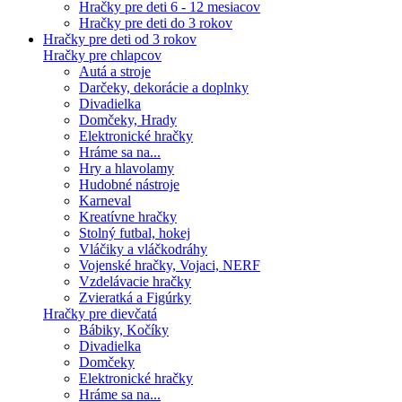
Hračky pre deti 6 - 12 mesiacov
Hračky pre deti do 3 rokov
Hračky pre deti od 3 rokov
Hračky pre chlapcov
Autá a stroje
Darčeky, dekorácie a doplnky
Divadielka
Domčeky, Hrady
Elektronické hračky
Hráme sa na...
Hry a hlavolamy
Hudobné nástroje
Karneval
Kreatívne hračky
Stolný futbal, hokej
Vláčiky a vláčkodráhy
Vojenské hračky, Vojaci, NERF
Vzdelávacie hračky
Zvieratká a Figúrky
Hračky pre dievčatá
Bábiky, Kočíky
Divadielka
Domčeky
Elektronické hračky
Hráme sa na...