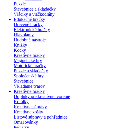
Puzzle
Stavebnice a skladačky
Vláčiky a vláčkodráhy
Edukačné hračky
Drevené hračky
Elektronické hračky
Hlavolamy
Hudobné nástroje
Knižky
Kocky
Kreatívne hračky
Magnetické hry
Motorické hračky
Puzzle a skladačky
Spoločenské hry
Stavebnice
Vkladanie tvarov
Kreatívne hračky
Doplnky pre kreatívne tvorenie
Korálky
Kreatívne súpravy
Kreatívne zošity
Listové súpravy a pohľadnice
Omaľovánky
Pečiatky