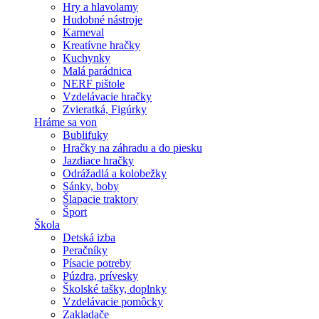
Hry a hlavolamy
Hudobné nástroje
Karneval
Kreatívne hračky
Kuchynky
Malá parádnica
NERF pištole
Vzdelávacie hračky
Zvieratká, Figúrky
Hráme sa von
Bublifuky
Hračky na záhradu a do piesku
Jazdiace hračky
Odrážadlá a kolobežky
Sánky, boby
Šlapacie traktory
Šport
Škola
Detská izba
Peračníky
Písacie potreby
Púzdra, prívesky
Školské tašky, doplnky
Vzdelávacie pomôcky
Zakladače