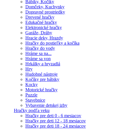
Bábiky, Kočíky
Domčeky, Kuchynky
Dopravné prostriedky
Drevené hračky
Edukačné hračky
Elektronické hračky
Garáže, Dráhy
Hracie deky, Hrazdy
Hračky do postieľky a kočíka
Hračky do vody
Hráme sa na...
Hráme sa von
Hrkálky a hryzadlá
Hry
Hudobné nástroje
Kočíky pre bábiky
Kocky
Motorické hračky
Puzzle
Stavebnice
Vybavenie detskej izby
Hračky podľa veku
Hračky pre deti 0 - 6 mesiacov
Hračky pre deti 12 - 18 mesiacov
Hračky pre deti 18 - 24 mesiacov