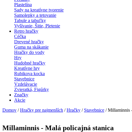
Plastelína
Sady na kreatívne tvorenie
Samolepky a tetovanie
Tabule a tabuľky
Vyšívanie, Šitie, Pletenie
Retro hračky
Céčka
Drevené hračky
Guma na skákanie
Hračky do vody
Hry
Hudobné hračky
Kreatívne hry
Rubikova kocka
Stavebnice
Vzdelávacie
Zvieratká, Figúrky
Značky
Akcie
Domov
/
Hračky pre najmenších
/
Hračky
/
Stavebnice
/ Millaminnis 
Millaminnis - Malá policajná stanica