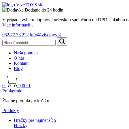
Dodanie do 24 hodín
V prípade výberu dopravy kuriérskou spoločnosťou DPD s platbou n
Viac informácií…
052/77 33 222
info@vivetoys.sk
Naša ponuka
O nás
Kontakt
Blog
0
0,00
€
Prihlásenie
Žiadne produkty v košíku.
Produkty
Hračky pre najmenších
Hračky