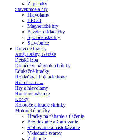
Zápisníky
Stavebnice a hry
Hlavolamy
LEGO
Magnetické hry
Puzzle a skladačky
Spoločenské hry
Stavebnice
Drevené hračky
Autá, Dráhy, Garáže
Detská izba
Domčeky, nábytok a bábiky
Edukačné hračky
Hojdačky a hojdacie kone
Hráme sa na...
Hry a hlavolamy
Hudobné nástroje
Kocky
Kolotoče a hracie skrinky
Motorické hračky
Hračky na ťahanie a tlačenie
Prevliekanie a šnurovanie
Stohovanie a nastokávanie
Vkladanie tvarov
Zatĺkanie