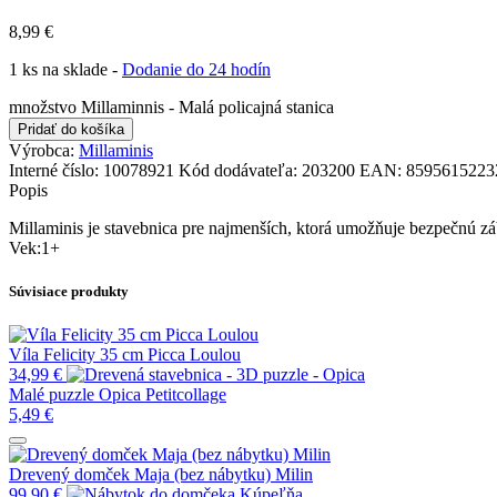
8,99
€
1 ks na sklade -
Dodanie do 24 hodín
množstvo Millaminnis - Malá policajná stanica
Pridať do košíka
Výrobca:
Millaminis
Interné číslo:
10078921
Kód dodávateľa:
203200
EAN:
8595615223
Popis
Millaminis je stavebnica pre najmenších, ktorá umožňuje bezpečnú zába
Vek:1+
Súvisiace produkty
Víla Felicity 35 cm Picca Loulou
34,99
€
Malé puzzle Opica Petitcollage
5,49
€
Drevený domček Maja (bez nábytku) Milin
99,90
€