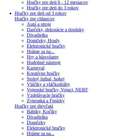
Hračky pre deti 6 - 12 mesiacov
Hračky pre deti do 3 rokov
Hračky pre deti od 3 rokov
Hračky pre chlapcov
Autá a stroje
Darčeky, dekorácie a doplnky
Divadielka
Domčeky, Hrady
Elektronické hračky
Hráme sa na...
Hry a hlavolamy
Hudobné nástroje
Karneval
Kreatívne hračky
Stolný futbal, hokej
Vláčiky a vláčkodráhy
Vojenské hračky, Vojaci, NERF
Vzdelávacie hračky
Zvieratká a Figúrky
Hračky pre dievčatá
Bábiky, Kočíky
Divadielka
Domčeky
Elektronické hračky
Hráme sa na...