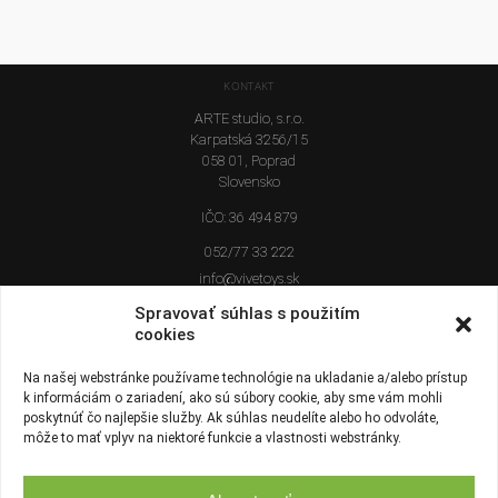
KONTAKT
ARTE studio, s.r.o.
Karpatská 3256/15
058 01, Poprad
Slovensko
IČO: 36 494 879
052/77 33 222
info@vivetoys.sk
Ostatné kontaktné informácie
Spravovať súhlas s použitím
cookies
MÔJ ÚČET
Prihlásenie
Na našej webstránke používame technológie na ukladanie a/alebo prístup
k informáciám o zariadení, ako sú súbory cookie, aby sme vám mohli
INFORMÁCIE
poskytnúť čo najlepšie služby. Ak súhlas neudelíte alebo ho odvoláte,
môže to mať vplyv na niektoré funkcie a vlastnosti webstránky.
Doprava, dodanie a platba
Obchodné a reklamačné podmienky