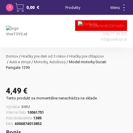
0,00
€
Produkty
0
Žiadne produkty v košíku.
Dodanie do 24 hodín
052/77 33 222
info@vivetoys.sk
Domov
/
Hračky pre deti od 3 rokov
/
Hračky pre chlapcov
/
Autá a stroje
/
Motorky, Autobusy
/ Model motorky Ducati
Panigale 1299
4,49
€
Tento produkt sa momentálne nenachádza na sklade.
Výrobca:
SIKU
Interné číslo:
10061751
Kód dodávateľa:
1385
EAN:
4006874013852
Popis