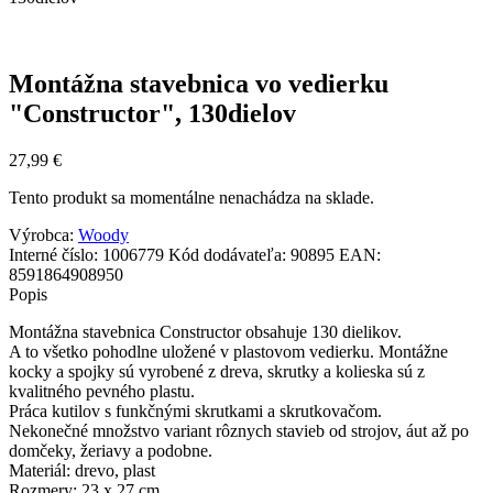
Montážna stavebnica vo vedierku
"Constructor", 130dielov
27,99
€
Tento produkt sa momentálne nenachádza na sklade.
Výrobca:
Woody
Interné číslo:
1006779
Kód dodávateľa:
90895
EAN:
8591864908950
Popis
Montážna stavebnica Constructor obsahuje 130 dielikov.
A to všetko pohodlne uložené v plastovom vedierku. Montážne
kocky a spojky sú vyrobené z dreva, skrutky a kolieska sú z
kvalitného pevného plastu.
Práca kutilov s funkčnými skrutkami a skrutkovačom.
Nekonečné množstvo variant rôznych stavieb od strojov, áut až po
domčeky, žeriavy a podobne.
Materiál: drevo, plast
Rozmery: 23 x 27 cm