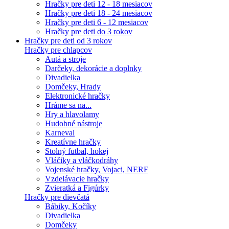
Hračky pre deti 12 - 18 mesiacov
Hračky pre deti 18 - 24 mesiacov
Hračky pre deti 6 - 12 mesiacov
Hračky pre deti do 3 rokov
Hračky pre deti od 3 rokov
Hračky pre chlapcov
Autá a stroje
Darčeky, dekorácie a doplnky
Divadielka
Domčeky, Hrady
Elektronické hračky
Hráme sa na...
Hry a hlavolamy
Hudobné nástroje
Karneval
Kreatívne hračky
Stolný futbal, hokej
Vláčiky a vláčkodráhy
Vojenské hračky, Vojaci, NERF
Vzdelávacie hračky
Zvieratká a Figúrky
Hračky pre dievčatá
Bábiky, Kočíky
Divadielka
Domčeky