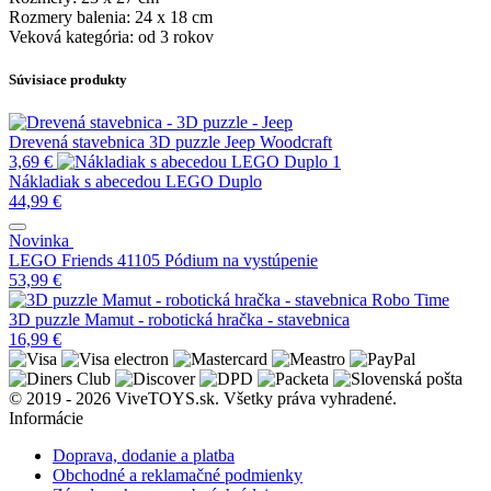
Rozmery balenia: 24 x 18 cm
Veková kategória: od 3 rokov
Súvisiace produkty
Drevená stavebnica 3D puzzle Jeep Woodcraft
3,69
€
Nákladiak s abecedou LEGO Duplo
44,99
€
Novinka
LEGO Friends 41105 Pódium na vystúpenie
53,99
€
3D puzzle Mamut - robotická hračka - stavebnica
16,99
€
© 2019 - 2026 ViveTOYS.sk. Všetky práva vyhradené.
Informácie
Doprava, dodanie a platba
Obchodné a reklamačné podmienky