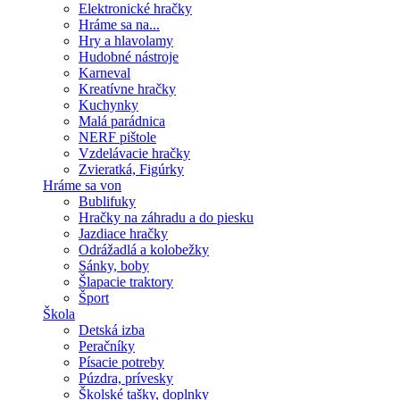
Elektronické hračky
Hráme sa na...
Hry a hlavolamy
Hudobné nástroje
Karneval
Kreatívne hračky
Kuchynky
Malá parádnica
NERF pištole
Vzdelávacie hračky
Zvieratká, Figúrky
Hráme sa von
Bublifuky
Hračky na záhradu a do piesku
Jazdiace hračky
Odrážadlá a kolobežky
Sánky, boby
Šlapacie traktory
Šport
Škola
Detská izba
Peračníky
Písacie potreby
Púzdra, prívesky
Školské tašky, doplnky