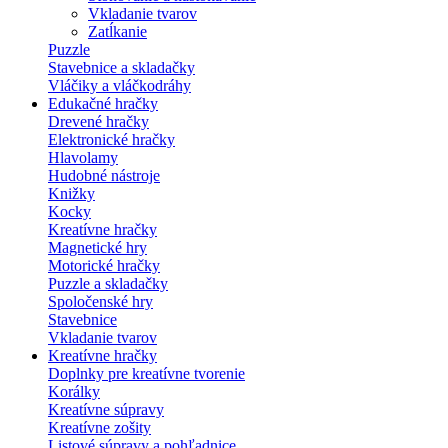
Vkladanie tvarov
Zatĺkanie
Puzzle
Stavebnice a skladačky
Vláčiky a vláčkodráhy
Edukačné hračky
Drevené hračky
Elektronické hračky
Hlavolamy
Hudobné nástroje
Knižky
Kocky
Kreatívne hračky
Magnetické hry
Motorické hračky
Puzzle a skladačky
Spoločenské hry
Stavebnice
Vkladanie tvarov
Kreatívne hračky
Doplnky pre kreatívne tvorenie
Korálky
Kreatívne súpravy
Kreatívne zošity
Listové súpravy a pohľadnice