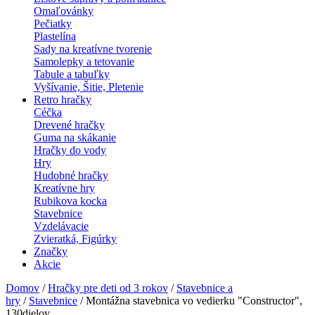
Omaľovánky
Pečiatky
Plastelína
Sady na kreatívne tvorenie
Samolepky a tetovanie
Tabule a tabuľky
Vyšívanie, Šitie, Pletenie
Retro hračky
Céčka
Drevené hračky
Guma na skákanie
Hračky do vody
Hry
Hudobné hračky
Kreatívne hry
Rubikova kocka
Stavebnice
Vzdelávacie
Zvieratká, Figúrky
Značky
Akcie
Domov
/
Hračky pre deti od 3 rokov
/
Stavebnice a
hry
/
Stavebnice
/ Montážna stavebnica vo vedierku "Constructor",
130dielov