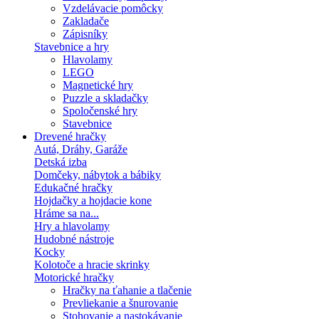
Vzdelávacie pomôcky
Zakladače
Zápisníky
Stavebnice a hry
Hlavolamy
LEGO
Magnetické hry
Puzzle a skladačky
Spoločenské hry
Stavebnice
Drevené hračky
Autá, Dráhy, Garáže
Detská izba
Domčeky, nábytok a bábiky
Edukačné hračky
Hojdačky a hojdacie kone
Hráme sa na...
Hry a hlavolamy
Hudobné nástroje
Kocky
Kolotoče a hracie skrinky
Motorické hračky
Hračky na ťahanie a tlačenie
Prevliekanie a šnurovanie
Stohovanie a nastokávanie