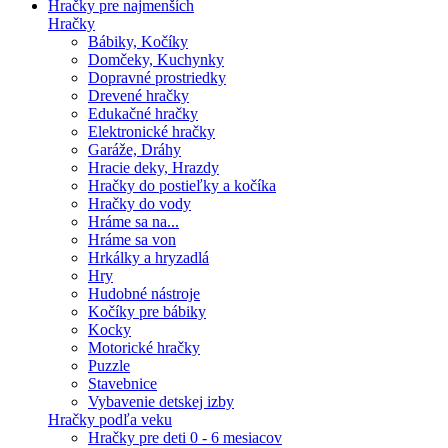
Hračky pre najmenších
Hračky
Bábiky, Kočíky
Domčeky, Kuchynky
Dopravné prostriedky
Drevené hračky
Edukačné hračky
Elektronické hračky
Garáže, Dráhy
Hracie deky, Hrazdy
Hračky do postieľky a kočíka
Hračky do vody
Hráme sa na...
Hráme sa von
Hrkálky a hryzadlá
Hry
Hudobné nástroje
Kočíky pre bábiky
Kocky
Motorické hračky
Puzzle
Stavebnice
Vybavenie detskej izby
Hračky podľa veku
Hračky pre deti 0 - 6 mesiacov