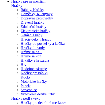
Hračky pre najmenších
Hračky
Bábiky, Kočíky
Domčeky, Kuchynky
Dopravné prostriedky
Drevené hračky
Edukačné hračky
Elektronické hračky
Garáže, Dráhy
Hracie deky, Hrazdy
Hračky do postieľky a kočíka
Hračky do vody
Hráme sa na...
Hráme sa von
Hrkálky a hryzadlá
Hry
Hudobné nástroje
Kočíky pre bábiky
Kocky
Motorické hračky
Puzzle
Stavebnice
Vybavenie detskej izby
Hračky podľa veku
Hračky pre deti 0 - 6 mesiacov