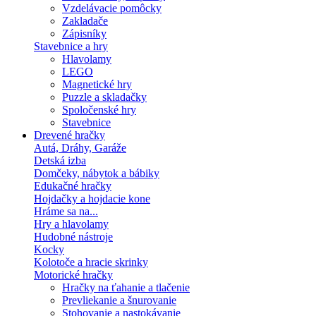
Vzdelávacie pomôcky
Zakladače
Zápisníky
Stavebnice a hry
Hlavolamy
LEGO
Magnetické hry
Puzzle a skladačky
Spoločenské hry
Stavebnice
Drevené hračky
Autá, Dráhy, Garáže
Detská izba
Domčeky, nábytok a bábiky
Edukačné hračky
Hojdačky a hojdacie kone
Hráme sa na...
Hry a hlavolamy
Hudobné nástroje
Kocky
Kolotoče a hracie skrinky
Motorické hračky
Hračky na ťahanie a tlačenie
Prevliekanie a šnurovanie
Stohovanie a nastokávanie