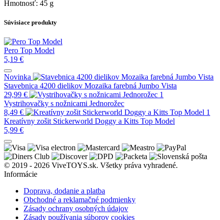
Hmotnosť: 45 g
Súvisiace produkty
Pero Top Model
5,19
€
Novinka
Stavebnica 4200 dielikov Mozaika farebná Jumbo Vista
29,99
€
Vystrihovačky s nožnicami Jednorožec
8,49
€
Kreatívny zošit Stickerworld Doggy a Kitts Top Model
5,99
€
© 2019 - 2026 ViveTOYS.sk. Všetky práva vyhradené.
Informácie
Doprava, dodanie a platba
Obchodné a reklamačné podmienky
Zásady ochrany osobných údajov
Zásady používania súborov cookies