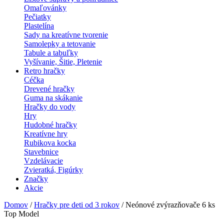
Omaľovánky
Pečiatky
Plastelína
Sady na kreatívne tvorenie
Samolepky a tetovanie
Tabule a tabuľky
Vyšívanie, Šitie, Pletenie
Retro hračky
Céčka
Drevené hračky
Guma na skákanie
Hračky do vody
Hry
Hudobné hračky
Kreatívne hry
Rubikova kocka
Stavebnice
Vzdelávacie
Zvieratká, Figúrky
Značky
Akcie
Domov
/
Hračky pre deti od 3 rokov
/ Neónové zvýrazňovače 6 ks
Top Model