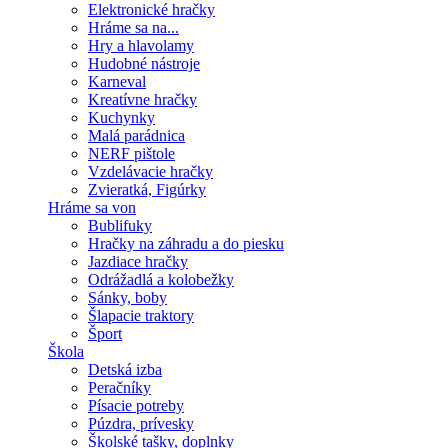
Elektronické hračky
Hráme sa na...
Hry a hlavolamy
Hudobné nástroje
Karneval
Kreatívne hračky
Kuchynky
Malá parádnica
NERF pištole
Vzdelávacie hračky
Zvieratká, Figúrky
Hráme sa von
Bublifuky
Hračky na záhradu a do piesku
Jazdiace hračky
Odrážadlá a kolobežky
Sánky, boby
Šlapacie traktory
Šport
Škola
Detská izba
Peračníky
Písacie potreby
Púzdra, prívesky
Školské tašky, doplnky