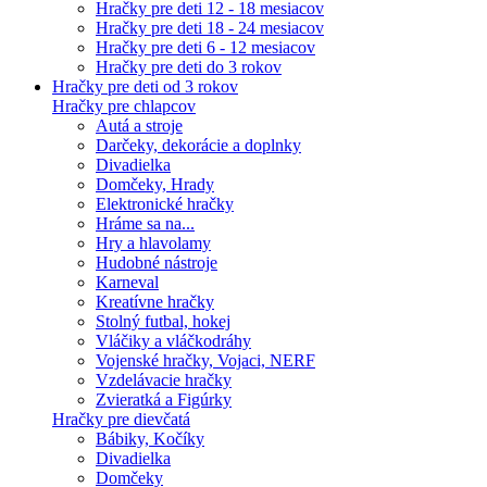
Hračky pre deti 12 - 18 mesiacov
Hračky pre deti 18 - 24 mesiacov
Hračky pre deti 6 - 12 mesiacov
Hračky pre deti do 3 rokov
Hračky pre deti od 3 rokov
Hračky pre chlapcov
Autá a stroje
Darčeky, dekorácie a doplnky
Divadielka
Domčeky, Hrady
Elektronické hračky
Hráme sa na...
Hry a hlavolamy
Hudobné nástroje
Karneval
Kreatívne hračky
Stolný futbal, hokej
Vláčiky a vláčkodráhy
Vojenské hračky, Vojaci, NERF
Vzdelávacie hračky
Zvieratká a Figúrky
Hračky pre dievčatá
Bábiky, Kočíky
Divadielka
Domčeky