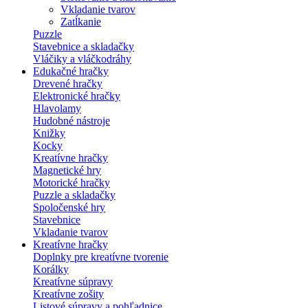
Vkladanie tvarov
Zatĺkanie
Puzzle
Stavebnice a skladačky
Vláčiky a vláčkodráhy
Edukačné hračky
Drevené hračky
Elektronické hračky
Hlavolamy
Hudobné nástroje
Knižky
Kocky
Kreatívne hračky
Magnetické hry
Motorické hračky
Puzzle a skladačky
Spoločenské hry
Stavebnice
Vkladanie tvarov
Kreatívne hračky
Doplnky pre kreatívne tvorenie
Korálky
Kreatívne súpravy
Kreatívne zošity
Listové súpravy a pohľadnice