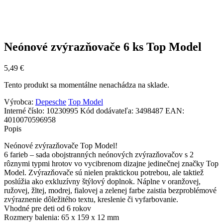
Neónové zvýrazňovače 6 ks Top Model
5,49
€
Tento produkt sa momentálne nenachádza na sklade.
Výrobca:
Depesche
Top Model
Interné číslo:
10230995
Kód dodávateľa:
3498487
EAN:
4010070596958
Popis
Neónové zvýrazňovače Top Model!
6 farieb – sada obojstranných neónových zvýrazňovačov s 2
rôznymi typmi hrotov vo vycibrenom dizajne jedinečnej značky Top
Model. Zvýrazňovače sú nielen praktickou potrebou, ale taktiež
poslúžia ako exkluzívny štýlový doplnok. Náplne v oranžovej,
ružovej, žltej, modrej, fialovej a zelenej farbe zaistia bezproblémové
zvýraznenie dôležitého textu, kreslenie či vyfarbovanie.
Vhodné pre deti od 6 rokov
Rozmery balenia: 65 x 159 x 12 mm