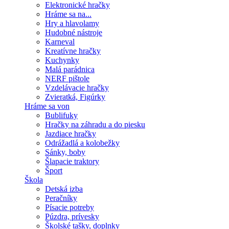
Elektronické hračky
Hráme sa na...
Hry a hlavolamy
Hudobné nástroje
Karneval
Kreatívne hračky
Kuchynky
Malá parádnica
NERF pištole
Vzdelávacie hračky
Zvieratká, Figúrky
Hráme sa von
Bublifuky
Hračky na záhradu a do piesku
Jazdiace hračky
Odrážadlá a kolobežky
Sánky, boby
Šlapacie traktory
Šport
Škola
Detská izba
Peračníky
Písacie potreby
Púzdra, prívesky
Školské tašky, doplnky