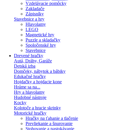
Vzdelávacie pomôcky
Zakladače
Zápisníky
Stavebnice a hry
Hlavolamy
LEGO
Magnetické hry
Puzzle a skladačky
Spoločenské hry
Stavebnice
Drevené hračky
Autá, Dráhy, Garáže
Detská izba
Domčeky, nábytok a bábiky
Edukačné hračky
Hojdačky a hojdacie kone
Hráme sa na...
Hry a hlavolamy
Hudobné nástroje
Kocky
Kolotoče a hracie skrinky
Motorické hračky
Hračky na ťahanie a tlačenie
Prevliekanie a šnurovanie
Stohovanie a nastokávanie