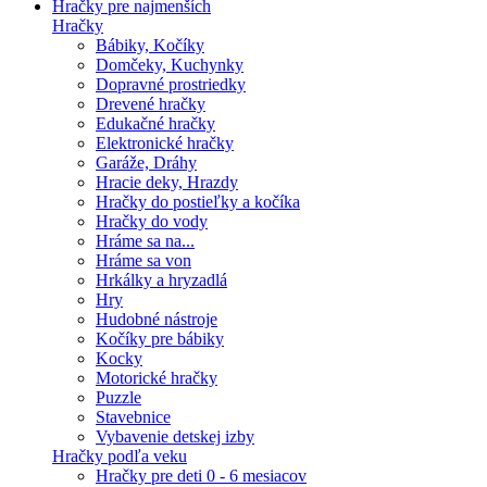
Hračky pre najmenších
Hračky
Bábiky, Kočíky
Domčeky, Kuchynky
Dopravné prostriedky
Drevené hračky
Edukačné hračky
Elektronické hračky
Garáže, Dráhy
Hracie deky, Hrazdy
Hračky do postieľky a kočíka
Hračky do vody
Hráme sa na...
Hráme sa von
Hrkálky a hryzadlá
Hry
Hudobné nástroje
Kočíky pre bábiky
Kocky
Motorické hračky
Puzzle
Stavebnice
Vybavenie detskej izby
Hračky podľa veku
Hračky pre deti 0 - 6 mesiacov