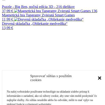
Puzzle - Big Ben, nočná edícia 3D - 216 dielikov
37,99
€
Magnetická hra Tangramy Zvieratá Smart Games
11,99
€
Drevená skladačka „Obliekanie medvedíka“
13,99
€
Spravovať súhlas s použitím
cookies
Na našej webstránke používame technológie na ukladanie a/alebo prístup k
informáciám o zariadení, ako sú súbory cookie, aby sme vám mohli poskytnúť čo
najlepšie služby. Ak súhlas neudelíte alebo ho odvoláte, môže to mať vplyv na
niektoré funkcie a vlastnosti webstránky.