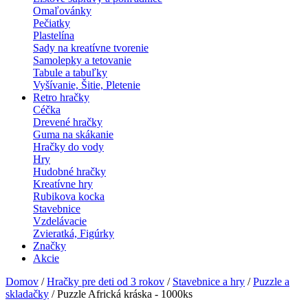
Omaľovánky
Pečiatky
Plastelína
Sady na kreatívne tvorenie
Samolepky a tetovanie
Tabule a tabuľky
Vyšívanie, Šitie, Pletenie
Retro hračky
Céčka
Drevené hračky
Guma na skákanie
Hračky do vody
Hry
Hudobné hračky
Kreatívne hry
Rubikova kocka
Stavebnice
Vzdelávacie
Zvieratká, Figúrky
Značky
Akcie
Domov
/
Hračky pre deti od 3 rokov
/
Stavebnice a hry
/
Puzzle a
skladačky
/ Puzzle Africká kráska - 1000ks