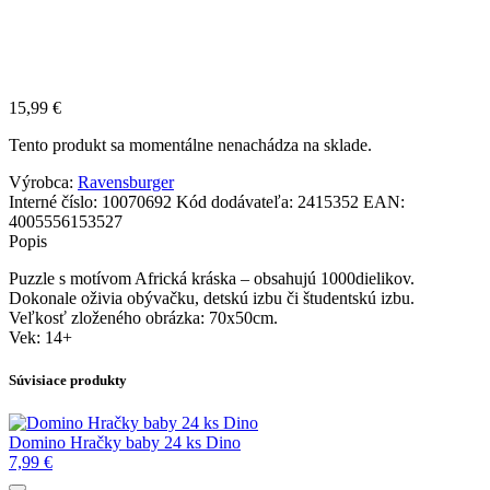
15,99
€
Tento produkt sa momentálne nenachádza na sklade.
Výrobca:
Ravensburger
Interné číslo:
10070692
Kód dodávateľa:
2415352
EAN:
4005556153527
Popis
Puzzle s motívom Africká kráska – obsahujú 1000dielikov.
Dokonale oživia obývačku, detskú izbu či študentskú izbu.
Veľkosť zloženého obrázka: 70x50cm.
Vek: 14+
Súvisiace produkty
Domino Hračky baby 24 ks Dino
7,99
€