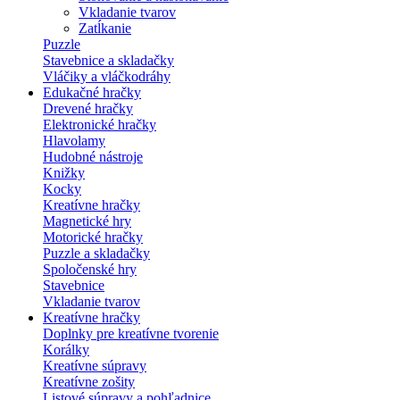
Vkladanie tvarov
Zatĺkanie
Puzzle
Stavebnice a skladačky
Vláčiky a vláčkodráhy
Edukačné hračky
Drevené hračky
Elektronické hračky
Hlavolamy
Hudobné nástroje
Knižky
Kocky
Kreatívne hračky
Magnetické hry
Motorické hračky
Puzzle a skladačky
Spoločenské hry
Stavebnice
Vkladanie tvarov
Kreatívne hračky
Doplnky pre kreatívne tvorenie
Korálky
Kreatívne súpravy
Kreatívne zošity
Listové súpravy a pohľadnice