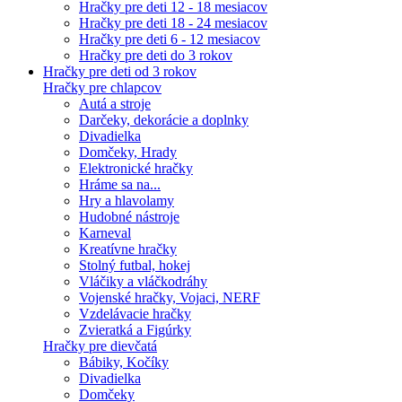
Hračky pre deti 12 - 18 mesiacov
Hračky pre deti 18 - 24 mesiacov
Hračky pre deti 6 - 12 mesiacov
Hračky pre deti do 3 rokov
Hračky pre deti od 3 rokov
Hračky pre chlapcov
Autá a stroje
Darčeky, dekorácie a doplnky
Divadielka
Domčeky, Hrady
Elektronické hračky
Hráme sa na...
Hry a hlavolamy
Hudobné nástroje
Karneval
Kreatívne hračky
Stolný futbal, hokej
Vláčiky a vláčkodráhy
Vojenské hračky, Vojaci, NERF
Vzdelávacie hračky
Zvieratká a Figúrky
Hračky pre dievčatá
Bábiky, Kočíky
Divadielka
Domčeky