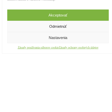
Akceptovať
Odmietnúť
Nastavenia
Zásady používania súborov cookie
Zásady ochrany osobných údajov
© 2019 - 2026 ViveTOYS.sk. Všetky práva vyhradené.
Informácie
Doprava, dodanie a platba
Obchodné a reklamačné podmienky
Zásady ochrany osobných údajov
Zásady používania súborov cookies
Odstúpenie od zmluvy
O nás
Kontakt
Blog
Môj účet