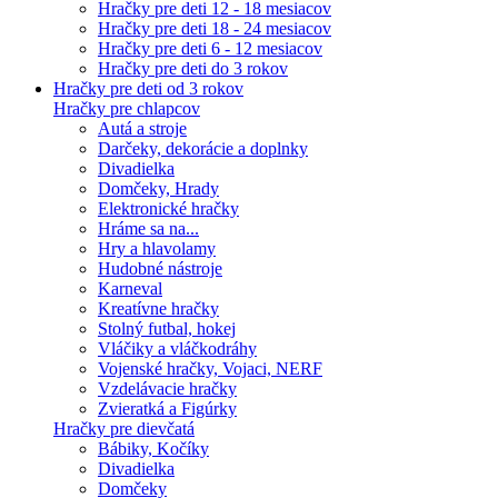
Hračky pre deti 12 - 18 mesiacov
Hračky pre deti 18 - 24 mesiacov
Hračky pre deti 6 - 12 mesiacov
Hračky pre deti do 3 rokov
Hračky pre deti od 3 rokov
Hračky pre chlapcov
Autá a stroje
Darčeky, dekorácie a doplnky
Divadielka
Domčeky, Hrady
Elektronické hračky
Hráme sa na...
Hry a hlavolamy
Hudobné nástroje
Karneval
Kreatívne hračky
Stolný futbal, hokej
Vláčiky a vláčkodráhy
Vojenské hračky, Vojaci, NERF
Vzdelávacie hračky
Zvieratká a Figúrky
Hračky pre dievčatá
Bábiky, Kočíky
Divadielka
Domčeky