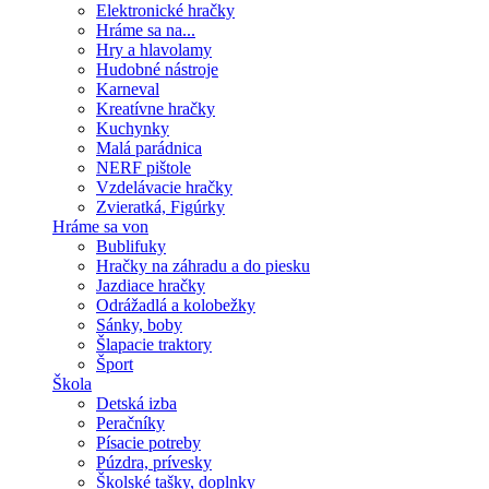
Elektronické hračky
Hráme sa na...
Hry a hlavolamy
Hudobné nástroje
Karneval
Kreatívne hračky
Kuchynky
Malá parádnica
NERF pištole
Vzdelávacie hračky
Zvieratká, Figúrky
Hráme sa von
Bublifuky
Hračky na záhradu a do piesku
Jazdiace hračky
Odrážadlá a kolobežky
Sánky, boby
Šlapacie traktory
Šport
Škola
Detská izba
Peračníky
Písacie potreby
Púzdra, prívesky
Školské tašky, doplnky