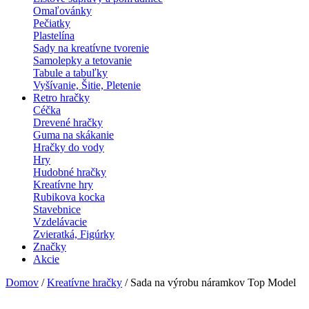
Omaľovánky
Pečiatky
Plastelína
Sady na kreatívne tvorenie
Samolepky a tetovanie
Tabule a tabuľky
Vyšívanie, Šitie, Pletenie
Retro hračky
Céčka
Drevené hračky
Guma na skákanie
Hračky do vody
Hry
Hudobné hračky
Kreatívne hry
Rubikova kocka
Stavebnice
Vzdelávacie
Zvieratká, Figúrky
Značky
Akcie
Domov
/
Kreatívne hračky
/ Sada na výrobu náramkov Top Model