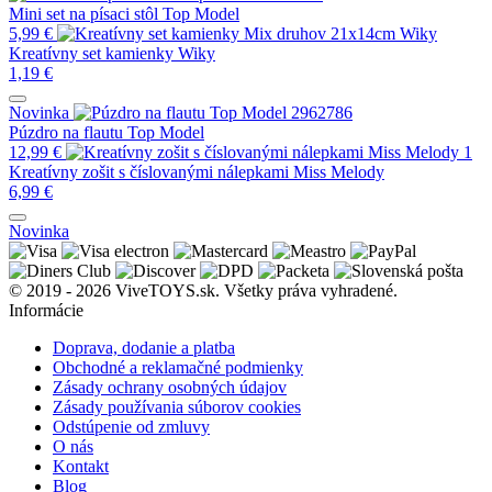
Mini set na písaci stôl Top Model
5,99
€
Kreatívny set kamienky Wiky
1,19
€
Novinka
Púzdro na flautu Top Model
12,99
€
Kreatívny zošit s číslovanými nálepkami Miss Melody
6,99
€
Novinka
© 2019 - 2026 ViveTOYS.sk. Všetky práva vyhradené.
Informácie
Doprava, dodanie a platba
Obchodné a reklamačné podmienky
Zásady ochrany osobných údajov
Zásady používania súborov cookies
Odstúpenie od zmluvy
O nás
Kontakt
Blog