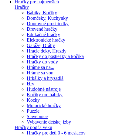
Hračky pre najmenších
Hračky
Bábiky, Kočíky
Domčeky, Kuchynky
Dopravné prostriedky
Drevené hračky
Edukačné hračky
Elektronické hračky
Garáže, Dráhy
Hracie deky, Hrazdy
Hračky do postieľky a kočíka
Hračky do vody
Hráme sa na...
Hráme sa von
Hrkálky a hryzadlá
Hry
Hudobné nástroje
Kočíky pre bábiky
Kocky
Motorické hračky
Puzzle
Stavebnice
Vybavenie detskej izby
Hračky podľa veku
Hračky pre deti 0 - 6 mesiacov