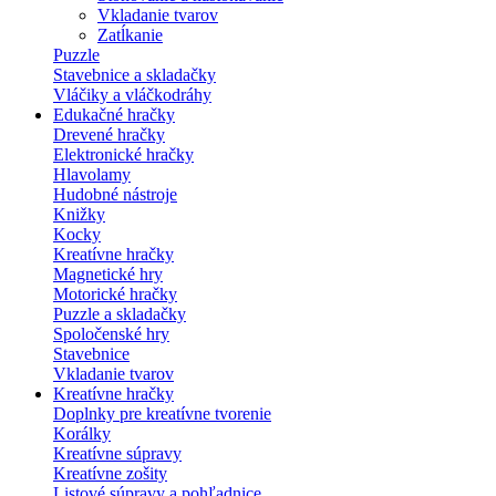
Vkladanie tvarov
Zatĺkanie
Puzzle
Stavebnice a skladačky
Vláčiky a vláčkodráhy
Edukačné hračky
Drevené hračky
Elektronické hračky
Hlavolamy
Hudobné nástroje
Knižky
Kocky
Kreatívne hračky
Magnetické hry
Motorické hračky
Puzzle a skladačky
Spoločenské hry
Stavebnice
Vkladanie tvarov
Kreatívne hračky
Doplnky pre kreatívne tvorenie
Korálky
Kreatívne súpravy
Kreatívne zošity
Listové súpravy a pohľadnice