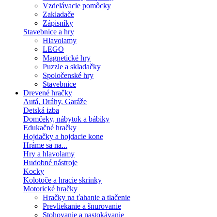
Vzdelávacie pomôcky
Zakladače
Zápisníky
Stavebnice a hry
Hlavolamy
LEGO
Magnetické hry
Puzzle a skladačky
Spoločenské hry
Stavebnice
Drevené hračky
Autá, Dráhy, Garáže
Detská izba
Domčeky, nábytok a bábiky
Edukačné hračky
Hojdačky a hojdacie kone
Hráme sa na...
Hry a hlavolamy
Hudobné nástroje
Kocky
Kolotoče a hracie skrinky
Motorické hračky
Hračky na ťahanie a tlačenie
Prevliekanie a šnurovanie
Stohovanie a nastokávanie