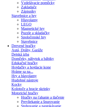
Vzdelávacie pomôcky
Zakladače
Zápisníky
Stavebnice a hry
Hlavolamy
LEGO
Magnetické hry
Puzzle a skladačky
Spoločenské hry
Stavebnice
Drevené hračky
Autá, Dráhy, Garáže
Detská izba
Domčeky, nábytok a bábiky
Edukačné hračky
Hojdačky a hojdacie kone
Hráme sa na...
Hry a hlavolamy
Hudobné nástroje
Kocky
Kolotoče a hracie skrinky
Motorické hračky
Hračky na ťahanie a tlačenie
Prevliekanie a šnurovanie
Stohovanie a nastokávanie