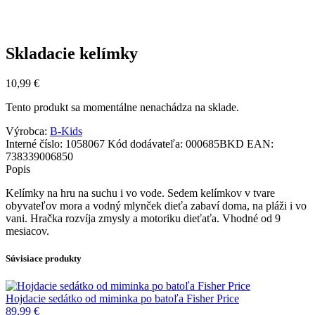
Skladacie kelímky
10,99
€
Tento produkt sa momentálne nenachádza na sklade.
Výrobca:
B-Kids
Interné číslo:
1058067
Kód dodávateľa:
000685BKD
EAN:
738339006850
Popis
Kelímky na hru na suchu i vo vode. Sedem kelímkov v tvare
obyvateľov mora a vodný mlynček dieťa zabaví doma, na pláži i vo
vani. Hračka rozvíja zmysly a motoriku dieťaťa. Vhodné od 9
mesiacov.
Súvisiace produkty
Hojdacie sedátko od miminka po batoľa Fisher Price
89,99
€