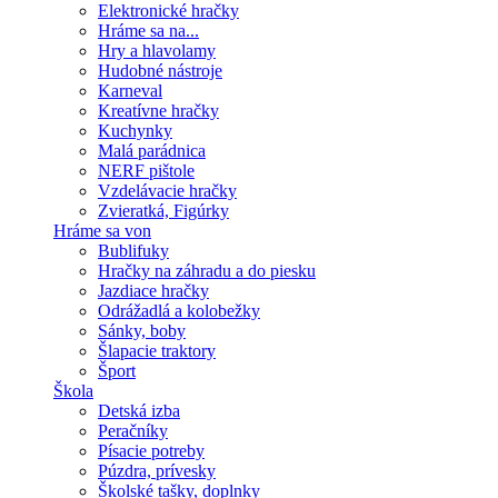
Elektronické hračky
Hráme sa na...
Hry a hlavolamy
Hudobné nástroje
Karneval
Kreatívne hračky
Kuchynky
Malá parádnica
NERF pištole
Vzdelávacie hračky
Zvieratká, Figúrky
Hráme sa von
Bublifuky
Hračky na záhradu a do piesku
Jazdiace hračky
Odrážadlá a kolobežky
Sánky, boby
Šlapacie traktory
Šport
Škola
Detská izba
Peračníky
Písacie potreby
Púzdra, prívesky
Školské tašky, doplnky