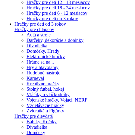
Hračky pre deti 12 - 18 mesiacov
Hračky pre deti 18 - 24 mesiacov
Hračky pre deti 6 - 12 mesiacov
Hračky pre deti do 3 rokov
Hračky pre deti od 3 rokov
Hračky pre chlapcov
Autá a stroje
Darčeky, dekorácie a doplnky
Divadielka
Domčeky, Hrady
Elektronické hračky
Hráme sa na...
Hry a hlavolamy
Hudobné nástroje
Karneval
Kreatívne hračky
Stolný futbal, hokej
Vláčiky a vláčkodráhy
Vojenské hračky, Vojaci, NERF
Vzdelávacie hračky
Zvieratká a Figúrky
Hračky pre dievčatá
Bábiky, Kočíky
Divadielka
Domčeky