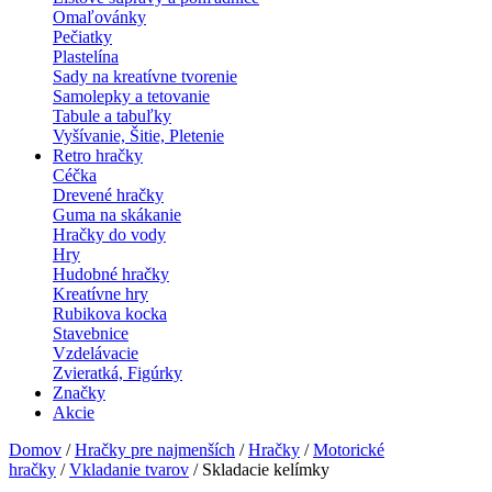
Omaľovánky
Pečiatky
Plastelína
Sady na kreatívne tvorenie
Samolepky a tetovanie
Tabule a tabuľky
Vyšívanie, Šitie, Pletenie
Retro hračky
Céčka
Drevené hračky
Guma na skákanie
Hračky do vody
Hry
Hudobné hračky
Kreatívne hry
Rubikova kocka
Stavebnice
Vzdelávacie
Zvieratká, Figúrky
Značky
Akcie
Domov
/
Hračky pre najmenších
/
Hračky
/
Motorické
hračky
/
Vkladanie tvarov
/ Skladacie kelímky