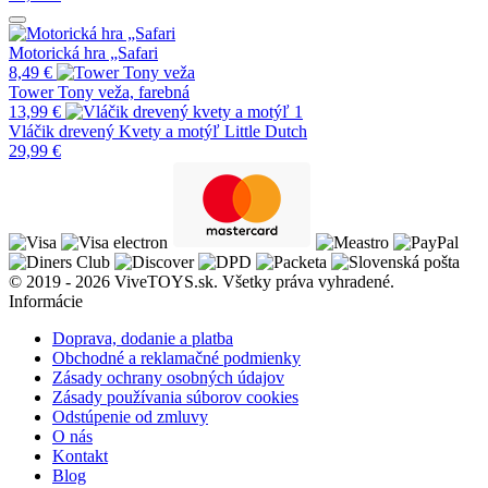
Motorická hra „Safari
8,49
€
Tower Tony veža, farebná
13,99
€
Vláčik drevený Kvety a motýľ Little Dutch
29,99
€
© 2019 - 2026 ViveTOYS.sk. Všetky práva vyhradené.
Informácie
Doprava, dodanie a platba
Obchodné a reklamačné podmienky
Zásady ochrany osobných údajov
Zásady používania súborov cookies
Odstúpenie od zmluvy
O nás
Kontakt
Blog