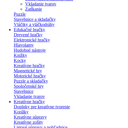
Vkladanie tvarov
Zatĺkanie
Puzzle
Stavebnice a skladačky
Vláčiky a vláčkodráhy
Edukačné hračky
Drevené hračky
Elektronické hračky
Hlavolamy
Hudobné nástroje
Knižky
Kocky
Kreatívne hračky
Magnetické hry
Motorické hračky
Puzzle a skladačky
Spoločenské hry
Stavebnice
Vkladanie tvarov
Kreatívne hračky
Doplnky pre kreatívne tvorenie
Korálky
Kreatívne súpravy
Kreatívne zošity
Listové súpravy a pohľadnice