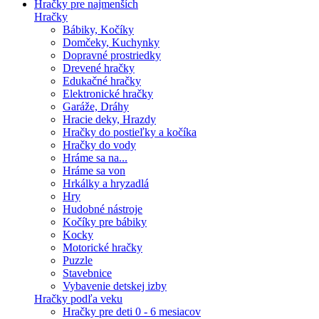
Hračky pre najmenších
Hračky
Bábiky, Kočíky
Domčeky, Kuchynky
Dopravné prostriedky
Drevené hračky
Edukačné hračky
Elektronické hračky
Garáže, Dráhy
Hracie deky, Hrazdy
Hračky do postieľky a kočíka
Hračky do vody
Hráme sa na...
Hráme sa von
Hrkálky a hryzadlá
Hry
Hudobné nástroje
Kočíky pre bábiky
Kocky
Motorické hračky
Puzzle
Stavebnice
Vybavenie detskej izby
Hračky podľa veku
Hračky pre deti 0 - 6 mesiacov