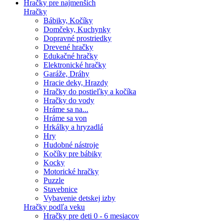
Hračky pre najmenších
Hračky
Bábiky, Kočíky
Domčeky, Kuchynky
Dopravné prostriedky
Drevené hračky
Edukačné hračky
Elektronické hračky
Garáže, Dráhy
Hracie deky, Hrazdy
Hračky do postieľky a kočíka
Hračky do vody
Hráme sa na...
Hráme sa von
Hrkálky a hryzadlá
Hry
Hudobné nástroje
Kočíky pre bábiky
Kocky
Motorické hračky
Puzzle
Stavebnice
Vybavenie detskej izby
Hračky podľa veku
Hračky pre deti 0 - 6 mesiacov