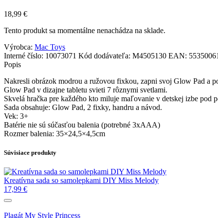
18,99
€
Tento produkt sa momentálne nenachádza na sklade.
Výrobca:
Mac Toys
Interné číslo:
10073071
Kód dodávateľa:
M4505130
EAN:
5535006
Popis
Nakresli obrázok modrou a ružovou fixkou, zapni svoj Glow Pad a po
Glow Pad v dizajne tabletu svieti 7 rôznymi svetlami.
Skvelá hračka pre každého kto miluje maľovanie v detskej izbe pod p
Sada obsahuje: Glow Pad, 2 fixky, handru a návod.
Vek: 3+
Batérie nie sú súčasťou balenia (potrebné 3xAAA)
Rozmer balenia: 35×24,5×4,5cm
Súvisiace produkty
Kreatívna sada so samolepkami DIY Miss Melody
17,99
€
Plagát My Style Princess