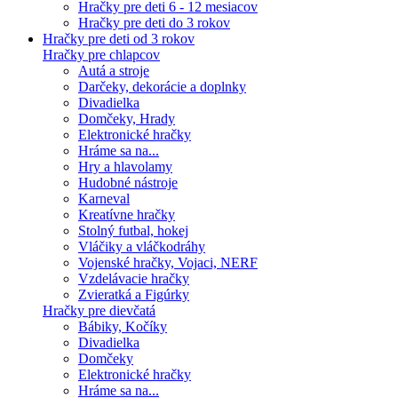
Hračky pre deti 6 - 12 mesiacov
Hračky pre deti do 3 rokov
Hračky pre deti od 3 rokov
Hračky pre chlapcov
Autá a stroje
Darčeky, dekorácie a doplnky
Divadielka
Domčeky, Hrady
Elektronické hračky
Hráme sa na...
Hry a hlavolamy
Hudobné nástroje
Karneval
Kreatívne hračky
Stolný futbal, hokej
Vláčiky a vláčkodráhy
Vojenské hračky, Vojaci, NERF
Vzdelávacie hračky
Zvieratká a Figúrky
Hračky pre dievčatá
Bábiky, Kočíky
Divadielka
Domčeky
Elektronické hračky
Hráme sa na...