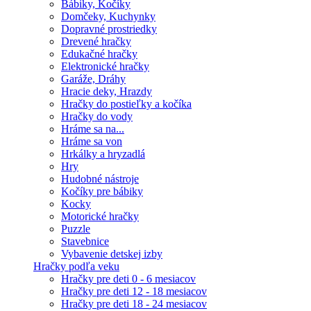
Bábiky, Kočíky
Domčeky, Kuchynky
Dopravné prostriedky
Drevené hračky
Edukačné hračky
Elektronické hračky
Garáže, Dráhy
Hracie deky, Hrazdy
Hračky do postieľky a kočíka
Hračky do vody
Hráme sa na...
Hráme sa von
Hrkálky a hryzadlá
Hry
Hudobné nástroje
Kočíky pre bábiky
Kocky
Motorické hračky
Puzzle
Stavebnice
Vybavenie detskej izby
Hračky podľa veku
Hračky pre deti 0 - 6 mesiacov
Hračky pre deti 12 - 18 mesiacov
Hračky pre deti 18 - 24 mesiacov