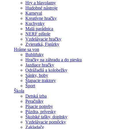
Hry a hlavolamy
Hudobné nástroje
Karneval
Kreatívne hračky
Kuchynky
Malá parádnica
NERF pištole
Vzdelávacie hračky
Zvieratká, Figúrky
Hráme sa von
Bublifuky
Hračky na záhradu a do piesku
Jazdiace hračky
Odrážadlá a kolobežky
Sánky, boby
Šlapacie traktory
Šport
Škola
Detská izba
Peračníky
Písacie potreby
Púzdra, prívesky
Školské tašky, doplnky
Vzdelávacie pomôcky
Zakladače