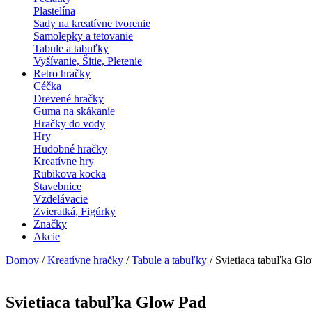
Plastelína
Sady na kreatívne tvorenie
Samolepky a tetovanie
Tabule a tabuľky
Vyšívanie, Šitie, Pletenie
Retro hračky
Céčka
Drevené hračky
Guma na skákanie
Hračky do vody
Hry
Hudobné hračky
Kreatívne hry
Rubikova kocka
Stavebnice
Vzdelávacie
Zvieratká, Figúrky
Značky
Akcie
Domov
/
Kreatívne hračky
/
Tabule a tabuľky
/ Svietiaca tabuľka Gl
Svietiaca tabuľka Glow Pad