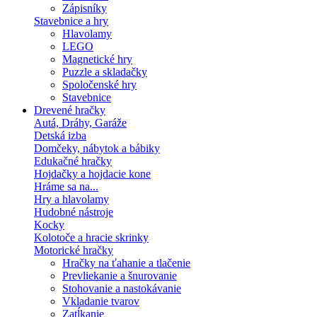
Zápisníky
Stavebnice a hry
Hlavolamy
LEGO
Magnetické hry
Puzzle a skladačky
Spoločenské hry
Stavebnice
Drevené hračky
Autá, Dráhy, Garáže
Detská izba
Domčeky, nábytok a bábiky
Edukačné hračky
Hojdačky a hojdacie kone
Hráme sa na...
Hry a hlavolamy
Hudobné nástroje
Kocky
Kolotoče a hracie skrinky
Motorické hračky
Hračky na ťahanie a tlačenie
Prevliekanie a šnurovanie
Stohovanie a nastokávanie
Vkladanie tvarov
Zatĺkanie