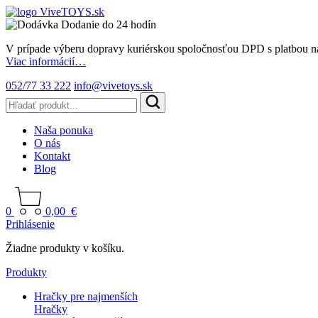
Dodanie do 24 hodín
V prípade výberu dopravy kuriérskou spoločnosťou DPD s platbou n
Viac informácií…
052/77 33 222
info@vivetoys.sk
Naša ponuka
O nás
Kontakt
Blog
0
0,00
€
Prihlásenie
Žiadne produkty v košíku.
Produkty
Hračky pre najmenších
Hračky