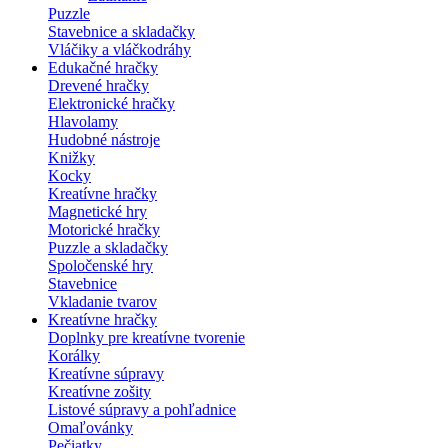
Puzzle
Stavebnice a skladačky
Vláčiky a vláčkodráhy
Edukačné hračky
Drevené hračky
Elektronické hračky
Hlavolamy
Hudobné nástroje
Knižky
Kocky
Kreatívne hračky
Magnetické hry
Motorické hračky
Puzzle a skladačky
Spoločenské hry
Stavebnice
Vkladanie tvarov
Kreatívne hračky
Doplnky pre kreatívne tvorenie
Korálky
Kreatívne súpravy
Kreatívne zošity
Listové súpravy a pohľadnice
Omaľovánky
Pečiatky