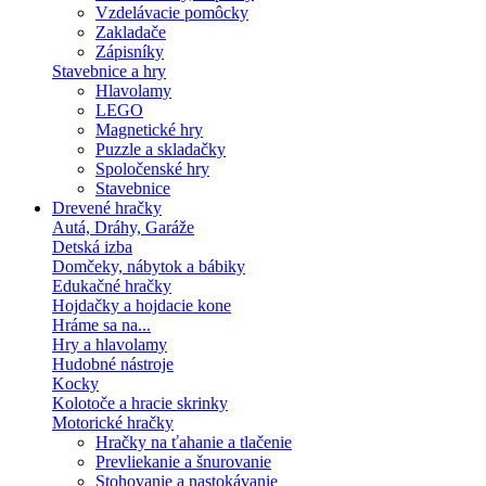
Vzdelávacie pomôcky
Zakladače
Zápisníky
Stavebnice a hry
Hlavolamy
LEGO
Magnetické hry
Puzzle a skladačky
Spoločenské hry
Stavebnice
Drevené hračky
Autá, Dráhy, Garáže
Detská izba
Domčeky, nábytok a bábiky
Edukačné hračky
Hojdačky a hojdacie kone
Hráme sa na...
Hry a hlavolamy
Hudobné nástroje
Kocky
Kolotoče a hracie skrinky
Motorické hračky
Hračky na ťahanie a tlačenie
Prevliekanie a šnurovanie
Stohovanie a nastokávanie