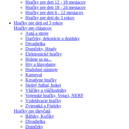
Hračky pre deti 12 - 18 mesiacov
Hračky pre deti 18 - 24 mesiacov
Hračky pre deti 6 - 12 mesiacov
Hračky pre deti do 3 rokov
Hračky pre deti od 3 rokov
Hračky pre chlapcov
Autá a stroje
Darčeky, dekorácie a doplnky
Divadielka
Domčeky, Hrady
Elektronické hračky
Hráme sa na...
Hry a hlavolamy
Hudobné nástroje
Karneval
Kreatívne hračky
Stolný futbal, hokej
Vláčiky a vláčkodráhy
Vojenské hračky, Vojaci, NERF
Vzdelávacie hračky
Zvieratká a Figúrky
Hračky pre dievčatá
Bábiky, Kočíky
Divadielka
Domčeky