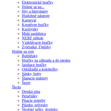
Elektronické hračky
Hráme sa na...
Hry a hlavolamy
Hudobné nástroje
Karneval
Kreatívne hračky
Kuchynky
Malá parádnica
NERF pištole
Vzdelávacie hračky
Zvieratká, Figúrky
Hráme sa von
Bublifuky
Hračky na záhradu a do piesku
Jazdiace hračky
Odrážadlá a kolobežky
Sánky, boby
Šlapacie traktory
Šport
Škola
Detská izba
Peračníky
Písacie potreby
Púzdra, prívesky
Školské tašky, doplnky