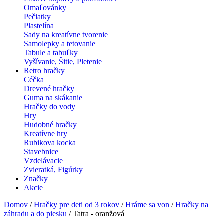
Omaľovánky
Pečiatky
Plastelína
Sady na kreatívne tvorenie
Samolepky a tetovanie
Tabule a tabuľky
Vyšívanie, Šitie, Pletenie
Retro hračky
Céčka
Drevené hračky
Guma na skákanie
Hračky do vody
Hry
Hudobné hračky
Kreatívne hry
Rubikova kocka
Stavebnice
Vzdelávacie
Zvieratká, Figúrky
Značky
Akcie
Domov
/
Hračky pre deti od 3 rokov
/
Hráme sa von
/
Hračky na
záhradu a do piesku
/ Tatra - oranžová