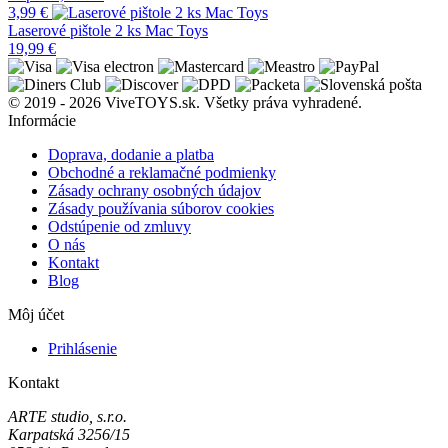
3,99
€
Laserové pištole 2 ks Mac Toys
19,99
€
© 2019 - 2026 ViveTOYS.sk. Všetky práva vyhradené.
Informácie
Doprava, dodanie a platba
Obchodné a reklamačné podmienky
Zásady ochrany osobných údajov
Zásady používania súborov cookies
Odstúpenie od zmluvy
O nás
Kontakt
Blog
Môj účet
Prihlásenie
Kontakt
ARTE studio, s.r.o.
Karpatská 3256/15