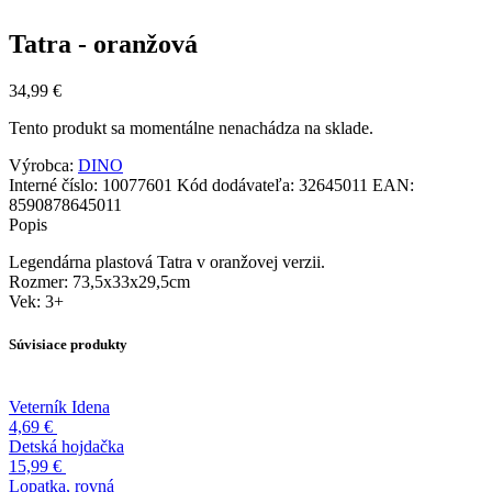
Tatra - oranžová
34,99
€
Tento produkt sa momentálne nenachádza na sklade.
Výrobca:
DINO
Interné číslo:
10077601
Kód dodávateľa:
32645011
EAN:
8590878645011
Popis
Legendárna plastová Tatra v oranžovej verzii.
Rozmer: 73,5x33x29,5cm
Vek: 3+
Súvisiace produkty
Veterník Idena
4,69
€
Detská hojdačka
15,99
€
Lopatka, rovná