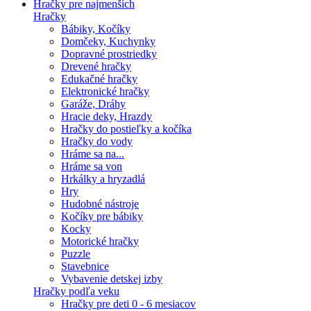
Hračky pre najmenších
Hračky
Bábiky, Kočíky
Domčeky, Kuchynky
Dopravné prostriedky
Drevené hračky
Edukačné hračky
Elektronické hračky
Garáže, Dráhy
Hracie deky, Hrazdy
Hračky do postieľky a kočíka
Hračky do vody
Hráme sa na...
Hráme sa von
Hrkálky a hryzadlá
Hry
Hudobné nástroje
Kočíky pre bábiky
Kocky
Motorické hračky
Puzzle
Stavebnice
Vybavenie detskej izby
Hračky podľa veku
Hračky pre deti 0 - 6 mesiacov