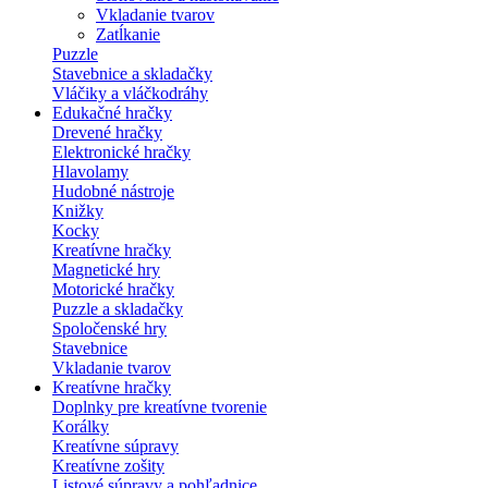
Vkladanie tvarov
Zatĺkanie
Puzzle
Stavebnice a skladačky
Vláčiky a vláčkodráhy
Edukačné hračky
Drevené hračky
Elektronické hračky
Hlavolamy
Hudobné nástroje
Knižky
Kocky
Kreatívne hračky
Magnetické hry
Motorické hračky
Puzzle a skladačky
Spoločenské hry
Stavebnice
Vkladanie tvarov
Kreatívne hračky
Doplnky pre kreatívne tvorenie
Korálky
Kreatívne súpravy
Kreatívne zošity
Listové súpravy a pohľadnice