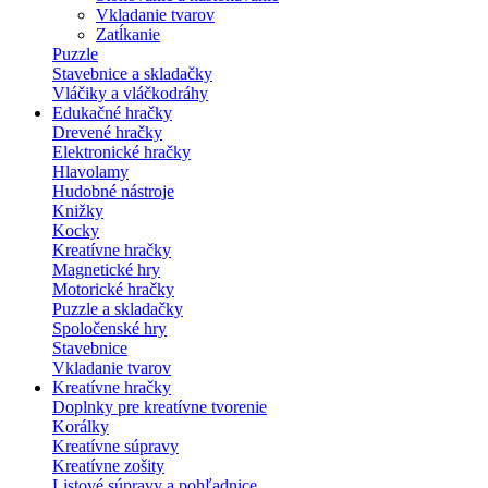
Vkladanie tvarov
Zatĺkanie
Puzzle
Stavebnice a skladačky
Vláčiky a vláčkodráhy
Edukačné hračky
Drevené hračky
Elektronické hračky
Hlavolamy
Hudobné nástroje
Knižky
Kocky
Kreatívne hračky
Magnetické hry
Motorické hračky
Puzzle a skladačky
Spoločenské hry
Stavebnice
Vkladanie tvarov
Kreatívne hračky
Doplnky pre kreatívne tvorenie
Korálky
Kreatívne súpravy
Kreatívne zošity
Listové súpravy a pohľadnice