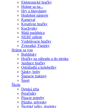
Elektronické hračky
Hráme sa na...
Hry a hlavolamy
Hudobné nástroje
Karneval
Kreatívne hračky
Kuchynky
Malá parádnica
NERF pištole
Vzdelávacie hračky
Zvieratká, Figúrky
Hráme sa von
Bublifuky
Hračky na záhradu a do piesku
Jazdiace hračky
Odrážadlá a kolobežky
Sánky, boby
Šlapacie traktory
Šport
Škola
Detská izba
Peračníky
Písacie potreby
Púzdra, prívesky
Školské tašky, doplnky