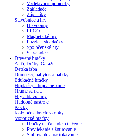
Vzdelávacie pomôcky
Zakladače
Zápisníky
Stavebnice a hry
Hlavolamy
LEGO
Magnetické hry
Puzzle a skladačky
Spoločenské hry
Stavebnice
Drevené hračky
Autá, Dráhy, Garáže
Detská izba
Domčeky, nábytok a bábiky
Edukačné hračky
Hojdačky a hojdacie kone
Hráme sa na...
Hry a hlavolamy
Hudobné nástroje
Kocky
Kolotoče a hracie skrinky
Motorické hračky
Hračky na ťahanie a tlačenie
Prevliekanie a šnurovanie
Stohovanie a nastokávanie